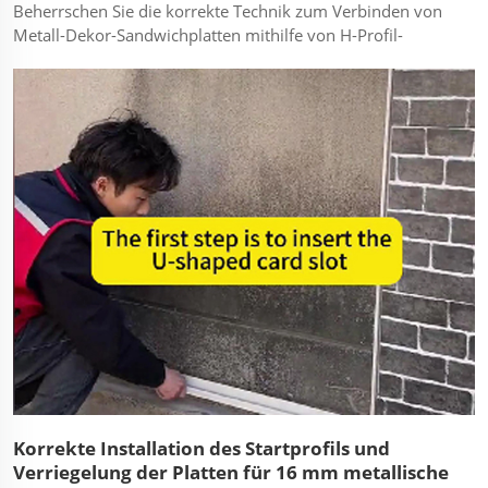
Beherrschen Sie die korrekte Technik zum Verbinden von
Metall-Dekor-Sandwichplatten mithilfe von H-Profil-
Fugenabdeckungen. Dieses Tutorial demonstriert die
richtige Installation von vertikalen Fugenverbindern für 16
mm PU-Kern-Metallverkleidungen, um eine wasserdichte
und visuell...
Korrekte Installation des Startprofils und
Verriegelung der Platten für 16 mm metallische