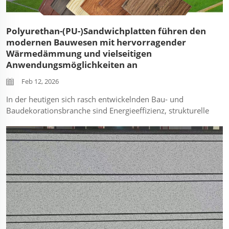
Polyurethan-(PU-)Sandwichplatten führen den
modernen Bauwesen mit hervorragender
Wärmedämmung und vielseitigen
Anwendungsmöglichkeiten an
Feb 12, 2026
In der heutigen sich rasch entwickelnden Bau- und
Baudekorationsbranche sind Energieeffizienz, strukturelle
Stabilität und Montageeffizienz zu Kernanforderungen für
Architekten, Bauunternehmer und Projektinvestoren
geworden. Polyurethan-(PU-)Sandwichplatten – als...