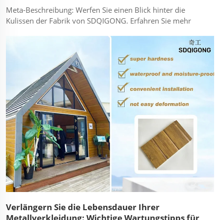
Meta-Beschreibung: Werfen Sie einen Blick hinter die
Kulissen der Fabrik von SDQIGONG. Erfahren Sie mehr
über unseren strengen Qualitätskontrollprozess für jede
PU-, Steinwolle- und Schaumsandwichplatte. Artikel:
Qualität ist kein Zufall; sie ist ein Prozess. Bei SDQIGONG
haben wir einen Ruf aufgebaut...
Verlängern Sie die Lebensdauer Ihrer
Metallverkleidung: Wichtige Wartungstipps für