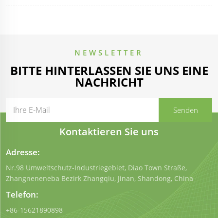
NEWSLETTER
BITTE HINTERLASSEN SIE UNS EINE
NACHRICHT
Kontaktieren Sie uns
Adresse:
Nr.98 Umweltschutz-Industriegebiet, Diao Town Straße,
Zhangneneneba Bezirk Zhangqiu, Jinan, Shandong, China
Telefon:
+86-15621890898