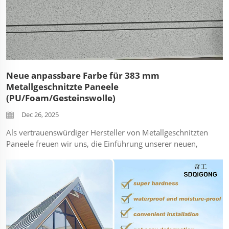
Neue anpassbare Farbe für 383 mm
Metallgeschnitzte Paneele
(PU/Foam/Gesteinswolle)
Dec 26, 2025
Als vertrauenswürdiger Hersteller von Metallgeschnitzten
Paneele freuen wir uns, die Einführung unserer neuen,
anpassbaren Farboption bekannt zu geben – entwickelt,
um die ästhetische Vielseitigkeit unserer beliebten 383
mm Festbreite Metallgeschnitzten Paneele zu erhöhen.
Diese innovative...