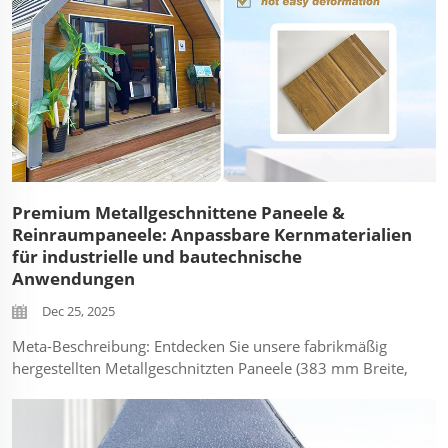
Premium Metallgeschnittene Paneele &
Reinraumpaneele: Anpassbare Kernmaterialien
für industrielle und bautechnische
Anwendungen
Dec 25, 2025
Meta-Beschreibung: Entdecken Sie unsere fabrikmäßig
hergestellten Metallgeschnitzten Paneele (383 mm Breite,
Kerne aus PU/Foam/Gesteinswolle) und Reinraumpaneele
(1150 mm Breite, Foam/Gesteinswolle Optionen).
Langlebige, feuerbeständige Lösungen für Bau- und