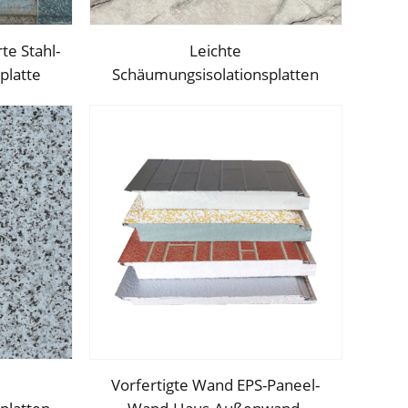
te Stahl-
Leichte
latte
Schäumungsisolationsplatten
n-EPS-
Polystyrol-Sandwichplatten EPS-
für Wand
Plattenwand für das
Wohnzimmer
Vorfertigte Wand EPS-Paneel-