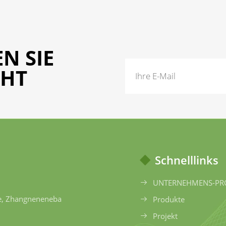
N SIE
CHT
Schnelllinks
UNTERNEHMENS-PR
ße, Zhangneneneba
Produkte
Projekt