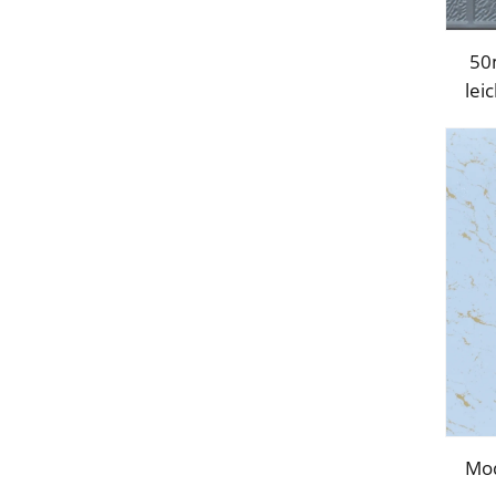
50
lei
Scha
Mod