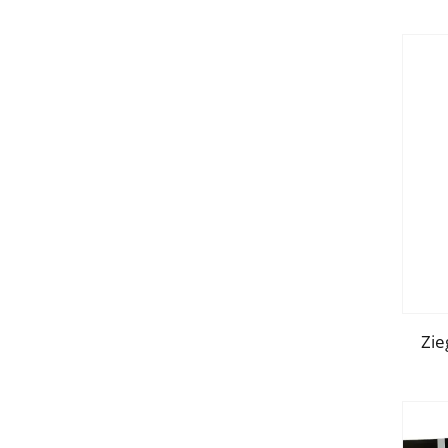
Sch
Zie
st