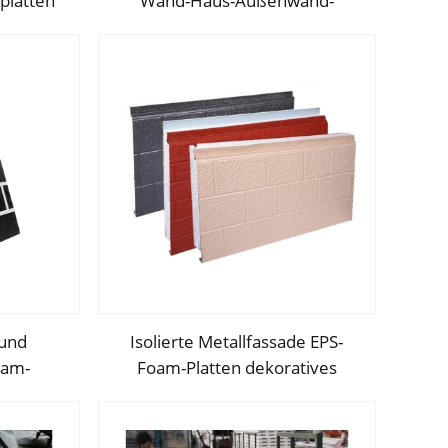
platten
Wand-Haus-Außenwand-
tten EPS-
Vorfertigte-Wand-Preis
das
und
Isolierte Metallfassade EPS-
oam-
Foam-Platten dekoratives
S-Paneel
Wandpaneel isoliertes Sandwich-
Wandpaneel