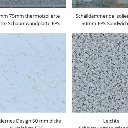
mm 75mm thermoisolierte
Schalldämmende isolier
chte Schaumwandplatte EPS-
50mm-EPS-Sandwichp
umsandwichwandplatten für
Isolationspolyuretha
den Außenbereich
Schaumsandwichplatte 
und Dach
ernes Design 50 mm dicke
Leichte