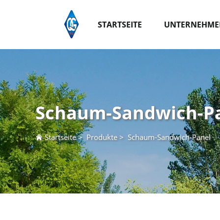
STARTSEITE
UNTERNEHME
Schaum-Sandwich-P
Startseite
>
Produkte
>
Schaum-Sandwich-Panel