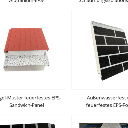
Aluminium-EPS-
Schäumungsisolations
aumsandwichplatte für Haus
Polystyrol-Sandwichpla
und Hotel
Plattenwand für 
Wohnzimmer
gel-Muster feuerfestes EPS-
Außenwasserfest 
Sandwich-Panel
feuerfestes EPS-F
Außenwanddekoration
Isolierpaneel Foam-EP
rukturelles Isolationspanel