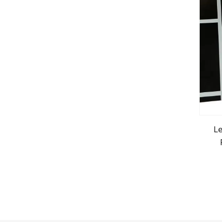
Le
dek