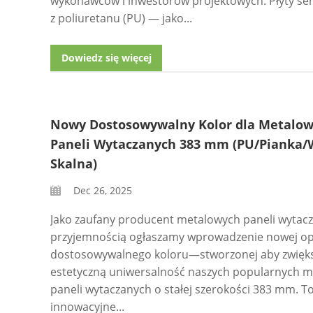
wykonawców i inwestorów projektowych. Płyty s
z poliuretanu (PU) — jako...
Dowiedz się więcej
Nowy Dostosowywalny Kolor dla Metalo
Paneli Wytaczanych 383 mm (PU/Pianka/
Skalna)
Dec 26, 2025
Jako zaufany producent metalowych paneli wytacz
przyjemnością ogłaszamy wprowadzenie nowej op
dostosowywalnego koloru—stworzonej aby zwięk
estetyczną uniwersalność naszych popularnych 
paneli wytaczanych o stałej szerokości 383 mm. T
innowacyjne...