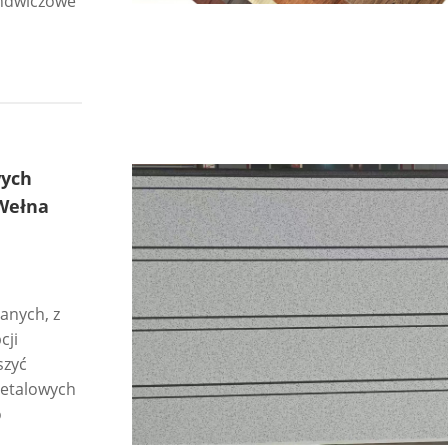
endwiczowe
wych
Wełna
anych, z
cji
szyć
metalowych
o