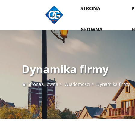
STRONA
P
GŁÓWNA
F
Dynamika firmy
Strona Główna
>
Wiadomości
>
Dynamika firmy