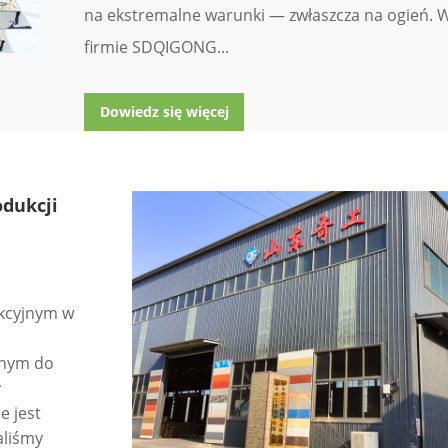
na ekstremalne warunki — zwłaszcza na ogień. 
firmie SDQIGONG...
Dowiedz się więcej
odukcji
ukcyjnym w
anym do
y
e jest
liśmy