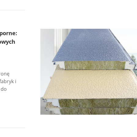
porne:
łowych
ronę
abryk i
 do