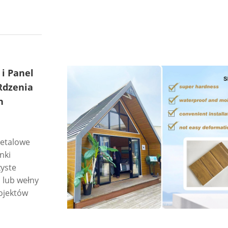
i Panel
Rdzenia
h
metalowe
nki
zyste
 lub wełny
rojektów