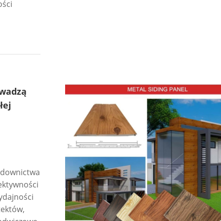
ości
owadzą
łej
budownictwa
ektywności
ydajności
tektów,