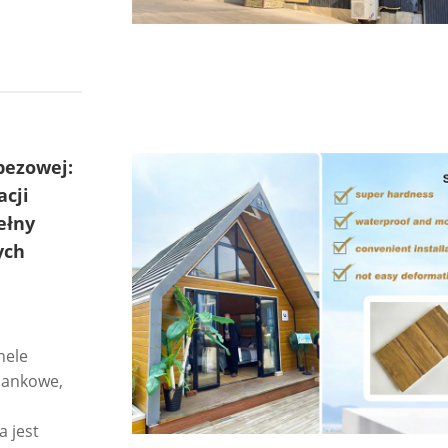
pezowej:
cji
ełny
ych
nele
iankowe,
 jest