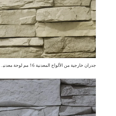
جدران خارجية من الألواح المعدنية 16 مم لوحة معدنية منقوشة زخرفية مقاومة للحريق ألواح ساندويشية من البولي يوريثين