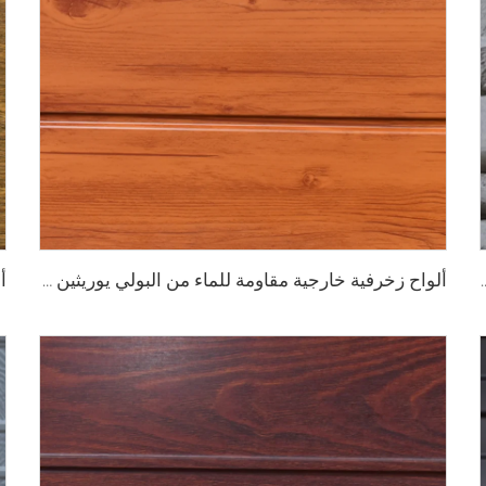
يثين 16 مم ألواح واجهة مطلية بالزنك من البولي يوريثين للاستخدام الخارجي
ألواح زخرفية خارجية مقاومة للماء من البولي يوريثين رغوي ساندويشي مقاومة للغرف الباردة ألواح جدارية معدنية