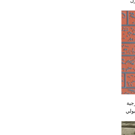
زل
جية
ي
جية
بولي
ة بدون
في