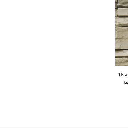
جدران خارجية من الألواح المعدنية 16
ية
 من