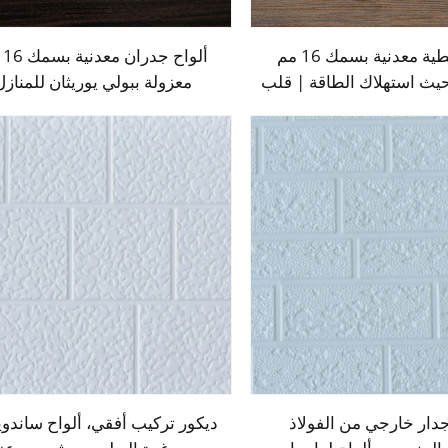
لوحة تغطية معدنية بسمك 16 مم
ألوا
حيث استهلاك الطاقة | قلب
معزولة ببولي يوريثان للمنازل
يوريثان للعزل الحراري في
والمباني في شيلي
شيلي
جدار خارجي من الفولاذ
ديكور تركيب أفقي، ألواح ساندو