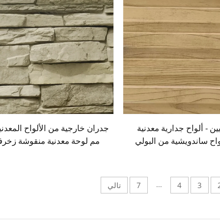
ين - ألواح جدارية معدنية
واح ساندويشية من البولي
مم لوحة معدنية منقوشة زخرف
لواح ساندويشية من البولي
مقاومة للحريق ألواح ساندويشية
 لتجديد المنازل القديمة
البولي يوريثين
...
3
4
7
تالي