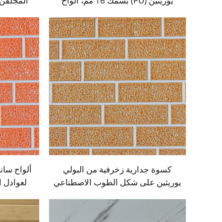
يوريثين (PU) بسمك 16 مم، ألواح
المجلفن 
عازلة حرارية خفيفة الوزن للواجهات
وأسطح 
الخارجية، تغليف معدني للجدران في
ساندوي
المنازل
ل
كسوة جدارية زخرفية من البولي
ألواح سان
يوريثين على شكل الطوب الاصطناعي
لعوادل 
المقاوم للحريق، ألواح ساندويشية من
الخارج
رغوة البولي يوريثين مع عزل حراري،
ل
ألواح معدنية ساندويشية بدون فواصل