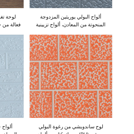
ألواح البولي يوريثين المزدوجة
المنحوتة من المعادن، ألواح تزيينية
فعالة من 
للجدران الخارجية مع عزل حراري من
من البولي 
رغوة البولي يوريثين لبيوت صغيرة
لوح ساندويشي من رغوة البولي
ألواح 