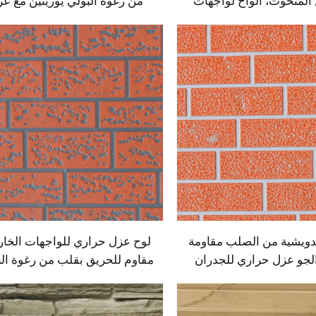
المنحوت، ألواح لواجهات
من رغوة البولي يوريثين مع ع
البيوت الجاهزة، ألواح
حراري للجدران الداخلية والخار
شية من البولي يوريثين
بسماكة 16 مم لاستخدامها ف
لمشاريع الخارجية
المنازل
دويشية من الصلب مقاومة
لوح عزل حراري للواجهات الخار
الجو عزل حراري للجدران
مقاوم للحريق بقلب من رغوة ال
ية المعدنية عزل حراري
يوريثين (PU)، ألواح ساندويشي
لواجهات المنزلية
فواصل، تغليف معدني للجدران 
المنازل