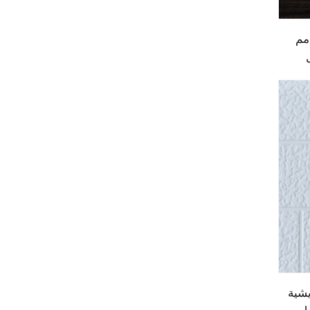
ح جدران معدنية بسمك 16 مم
يشية