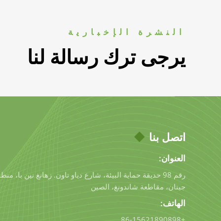
النشرة الإخبارية
يرجى ترك رسالة لنا
اتصل بنا
العنوان:
رقم 98 حديقة حماية البيئة، شارع دياو تاون. زهانغ نين با، م
جينان، مقاطعة شاندونغ، الصين
الهاتف:
+86-15621890898