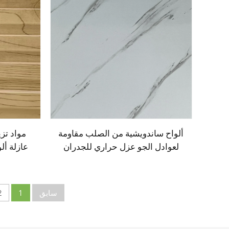
ألواح ساندويشية من الصلب مقاومة
مواد تزي
لعوادل الجو عزل حراري للجدران
عازلة أل
الخارجية المعدنية عزل حراري
يوريثين أ
للواجهات المنزلية
يوريثين
سابق
1
2