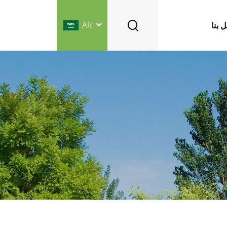
AR
 بنا