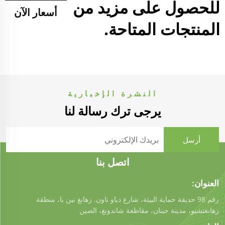
للحصول على مزيد من
أسعار الآن
المنتجات المتاحة.
النشرة الإخبارية
يرجى ترك رسالة لنا
اتصل بنا
العنوان:
رقم 98 حديقة حماية البيئة، شارع دياو تاون. زهانغ نين با، منطقة
زهانغتشيو، مدينة جينان، مقاطعة شاندونغ، الصين