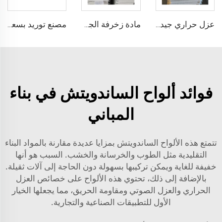
عزل حراري جيد الألواح المعدنية للجدران الداخلية عزل الجدار الخارجي بجودة عالية وسعر منخفض
مادة زخرفة الجدران الخارجية للمنزل عزل حراري لوحة جانبية معدنية لوحة ساندويتش ستirofoam لوحة ساندويتش eps
مصنع توريد بسعر جذاب لوحة جدارية مركبة eps مقاومة للحريق لوحة رغوة البوليسترين eps سميكة 100 مم
فوائد ألواح الساندويتش في بناء
المباني
تتمتع هذه الألواح الساندويتش بمزايا عديدة مقارنة بالمواد البناء
التقليدية مثل الطوب والخرسانة والخشب. السبب هو أنها
خفيفة للغاية ويمكن تركيبها بسهولة دون الحاجة إلى آلات ثقيلة.
بالإضافة إلى ذلك، تحتوي هذه الألواح على خصائص العزل
الحراري والعزل الصوتي ومقاومة الحريق، مما يجعلها الخيار
الأول للتطبيقات الصناعية والتجارية.