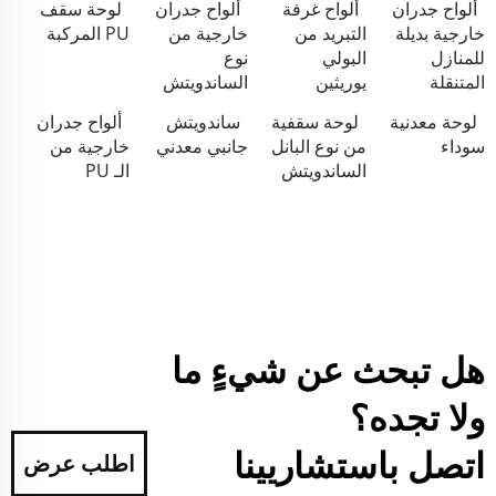
ألواح جدران
ألواح غرفة
ألواح جدران
لوحة سقف
خارجية بديلة
التبريد من
خارجية من
PU المركبة
للمنازل
البولي
نوع
المتنقلة
يوريثين
الساندويتش
لوحة معدنية
لوحة سقفية
ساندويتش
ألواح جدران
سوداء
من نوع البانل
جانبي معدني
خارجية من
الساندويتش
الـ PU
هل تبحث عن شيءٍ ما
ولا تجده؟
اتصل باستشاريينا
اطلب عرض