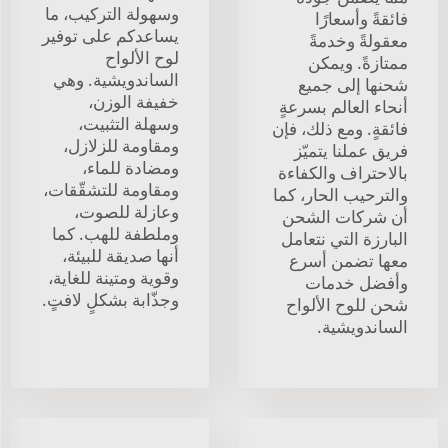
وسهولة التركيب، ما
فائقةً وأسعارًا
يساعدكم على توفير
معقولةً وخدمةً
لوح الألواح
ممتازةً. ويمكن
الساندويشية. وهي
شحنها إلى جميع
خفيفة الوزن،
أنحاء العالم بسرعةٍ
وسهلة التثبيت،
فائقةٍ. ومع ذلك، فإن
ومقاومة للزلازل،
فريق عملنا يتميّز
ومضادة للماء،
بالاحتراف والكفاءة
ومقاومة للتشقّقات،
والترحيب الحار، كما
وعازلة للصوت،
أن شركات الشحن
وملطفة للهب. كما
البارزة التي نتعامل
أنها صديقة للبيئة،
معها تضمن أسرع
وقوية ومتينة للغاية،
وأفضل خدمات
وجذّابة بشكلٍ لافتٍ.
شحن للوح الألواح
الساندويشية.