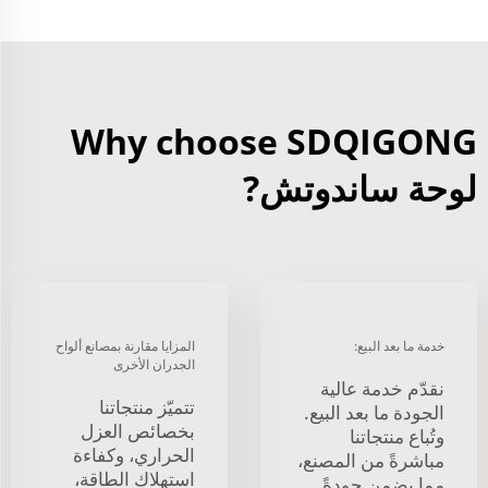
Why choose SDQIGONG
لوحة ساندوتش?
خدمة ما بعد البيع:
المزايا مقارنة بمصانع ألواح
الجدران الأخرى
نقدّم خدمة عالية
تتميّز منتجاتنا
الجودة ما بعد البيع.
بخصائص العزل
وتُباع منتجاتنا
الحراري، وكفاءة
مباشرةً من المصنع،
استهلاك الطاقة،
مما يضمن جودةً