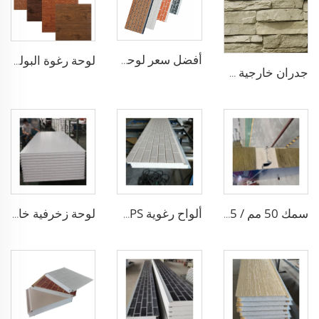
أفضل سعر لوحة جدارية خارجية مركبة من البولي يوريثين بسمك 16مم للمنازل المسبقة الصنع
لوحة رغوة البولي يوريثين المعزولة المقاومة للحريق لوحة جانبية معدنية خارجية لوحات جدران خارجية من رغوة PU لمبانٍ خارجية
جدران خارجية من الألواح المعدنية 16 مم لوحة معدنية منقوشة زخرفية مقاومة للحريق ألواح ساندويشية من البولي يوريثين
سمك 50 مم / 75 مم / 100 مم مواد البناء لوحة صوف الصخور المركبة لوحة تقسيم الجدران المركبة الزخرفية الخارجية
ألواح رغوية EPS مقاومة للماء ألواح عازلة معدنية لوحة فاصلة للجدار من الصانع الصيني
لوحة زخرفية خارجية معدنية معزولة من البوليسترين الممدد الصيني لوحة رغوة ساندويتش للسقف والجدران