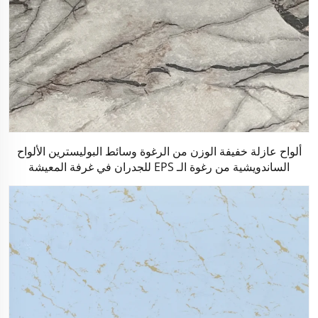
ألواح عازلة خفيفة الوزن من الرغوة وسائط البوليسترين الألواح
الساندويشية من رغوة الـ EPS للجدران في غرفة المعيشة