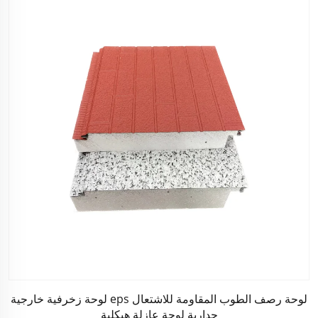
لوحة رصف الطوب المقاومة للاشتعال eps لوحة زخرفية خارجية
جدارية لوحة عازلة هيكلية