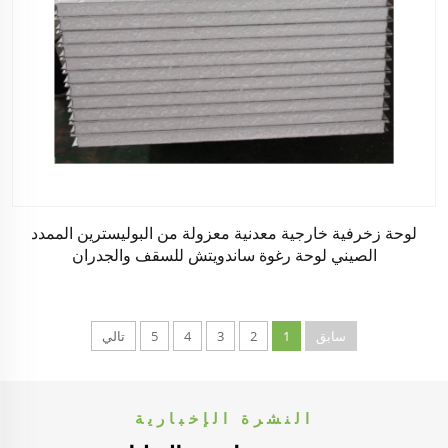
لوحة زخرفية خارجية معدنية معزولة من البوليسترين الممدد
الصيني لوحة رغوة ساندويتش للسقف والجدران
سابق
1
2
3
4
5
تالي
النشرة الإخبارية