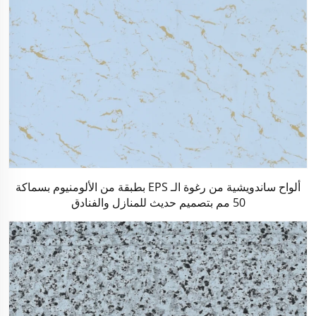
ألواح ساندويشية من رغوة الـ EPS بطبقة من الألومنيوم بسماكة
50 مم بتصميم حديث للمنازل والفنادق