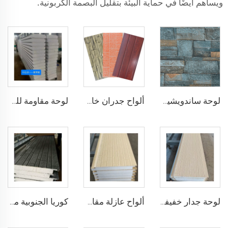
ويساهم أيضًا في حماية البيئة بتقليل البصمة الكربونية.
لوحة ساندويشية من الفولاذ المعزولة والعازلة للصوت بسماكة 50 مم من رغوة الـ EPS والعزل من البولي يوريثين للجدران والسقف
ألواح جدران خارجية بالبلاط الرصيفي ألواح رغوة بولي يوريثين مركبة معزولة من البولي يوريثين (PU) للجدران الخارجية المنزلية
لوحة مقاومة للحريق والعزل الصوتي لوحة جدار رغوية مركبة من الرغوة لجدار الإمارات العربية المتحدة/المملكة العربية السعودية/قطر
لوحة جدار خفيفة مقاومة للحريق بدرجة B1 لوحة عزل خارجي من نوع EPS للغرف الباردة / المستودعات
ألواح عازلة مقاومة للنار من الصين سماكة 50 مم مع مواد عازلة من البوليستيرين وألواح PU للاستخدام في الجدران والسقف
كوريا الجنوبية مبيعات ساخنة للوح جدار خارجي للزينة والعزل رغوة EPS لوحة ثلاثية الطبقات للفيلات الخارجية