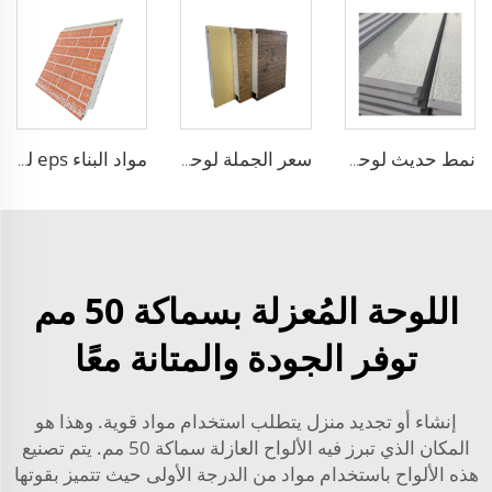
نمط حديث لوحة جدران ثلاثية الطبقات خفيفة الوزن للواجهة الخارجية لوحة جانبية معزولة لوحة ثلاثية الطبقات حجر مستنسخ للجدران الخارجية
سعر الجملة لوحة EPS الرغوية سماكة 50 مم للخارج معزولة لوحات جدارية رغوية خفيفة الوزن مريحة وقابلة للتخصيص
مواد البناء eps لوحة sandwich EPS لوحة جدارية رغوية زخرفية ألواح جدران خرسانية قوالب منزل
اللوحة المُعزلة بسماكة 50 مم
توفر الجودة والمتانة معًا
إنشاء أو تجديد منزل يتطلب استخدام مواد قوية. وهذا هو
المكان الذي تبرز فيه الألواح العازلة سماكة 50 مم. يتم تصنيع
هذه الألواح باستخدام مواد من الدرجة الأولى حيث تتميز بقوتها