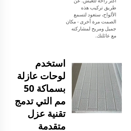
أكثر راحة للعيش. عن
طريق تركيب هذه
الألواح، ستعود لتسمع
الصمت مرة أخرى - مكان
جميل ومريح لمشاركته
مع عائلتك.
استخدم
لوحات عازلة
بسماكة 50
مم التي تدمج
تقنية عزل
متقدمة