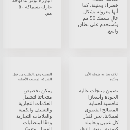
البارزة توفر لنا لوحة
خضراء ومتينة. كما
عازلة بسماكة ٥٠
أنها معزولة بشكل
مم.
عالٍ بسمك 50 مم
وتُستخدم على نطاق
واسع.
علاقة تجارية طويلة الأمد
التصنيع وفق الطلب من قبل
وجيّدة
الشركة المصنعة الأصلية
نضمن منتجات عالية
يمكن تخصيص
الجودة وأسعارًا
منتجاتنا لتشمل
تنافسية لحماية
العلامات التجارية
المصالح القصوى
والتغليف والكمية
لعملائنا. نحن نُقدّر
والعلامات التجارية
كل عميل ونعامله
وفقًا لمتطلبات
كصديق. بغض النظر
العميل. وتتميّز