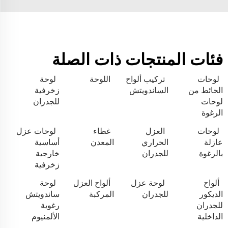
فئات المنتجات ذات الصلة
لوحات
تركيب ألواح
اللوحة
لوحة
الحائط من
الساندويتش
زخرفية
لوحات
للجدران
الرغوة
لوحات
العزل
غطاء
لوحات عزل
عازلة
الحراري
المعدن
أساسية
بالرغوة
للجدران
خارجية
زخرفية
ألواح
لوحة عزل
ألواح العزل
لوحة
الديكور
للجدران
المركبة
ساندويتش
للجدران
رغوية
الداخلية
الألمنيوم