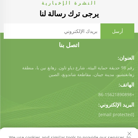
النشرة الإخبارية
يرجى ترك رسالة لنا
اتصل بنا
العنوان:
رقم 98 حديقة حماية البيئة، شارع دياو تاون. زهانغ نين با، منطقة
زهانغتشيو، مدينة جينان، مقاطعة شاندونغ، الصين
الهاتف:
+86-15621890898
البريد الإلكتروني:
[email protected]
We use cookies and similar tools to provide our services, to