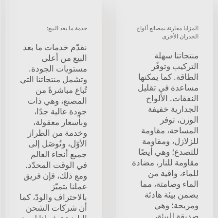
المزايا مقارنة بمصانع ألواح
خدمة ما بعد البيع:
الجدران الأخرى
نقدّم خدمات ما بعد
منتجاتنا سهلة
البيع من أعلى
التركيب وتوفّر
مستويات الجودة.
الطاقة. كما يمكنها
وتشمل منتجاتنا التي
مساعدة في تقليل
تُباع مباشرةً من
النفقات. الألواح
المصنع، وهي ذات
الجدارية خفيفة
جودة عالية جدًا،
الوزن، توفر
وبأسعار معقولة،
المساحة، مقاومة
وخدمة من الطراز
للزلازل، ومقاومة
الأوّل، وتُوصَل إلى
للتصدع؛ وهي أيضًا
جميع أنحاء العالم
مقاومة للنار، مضادة
في الوقت المحدّد.
للماء، واقية من
ومع ذلك، فإن فريق
الماء وصامتة، مما
عملنا يتميّز
يضمن بيئة هادئة
بالاحتراف والودّ، كما
ومريحة؛ وهي
أن شركات الشحن
صديقة للبيئة،