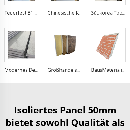
Feuerfest B1 Leichtes Schaumwandpaneel EPS Sandwich-Panel Außenwand-Dämmpaneel für Kühlraum/Lager
Chinesische Kälteschrank-Feuerfest-Isolierte Sandwichplatten 50mm Dicke Styropor Sandwichplatten PU Platten für Wand/Dach
Südkorea Topverkäufe Äußere Wandschutzverkleidung Dekoration und Wändedämmung EPS Schaum Sandwich Panel für Freiluftvilla
Modernes Designmuster Sandwich-Wandpaneel Äußere Leichtgewichtsverkleidungspaneel Isolations-Sandwich-Board Kunstein Steinwandschale
Großhandelspreis 50mm Außenseite EPS Schaum Sandwich-Wandpaneel dekoratives Wandpaneel metallenes Seitenwand leichtgewichtig bequem maßgeschneidert
BausMaterialien eps Sandwich-Panel EPS Schaumwandpaneel dekoratives eps Wandpaneel Betonformen für Haus
Isoliertes Panel 50mm
bietet sowohl Qualität als