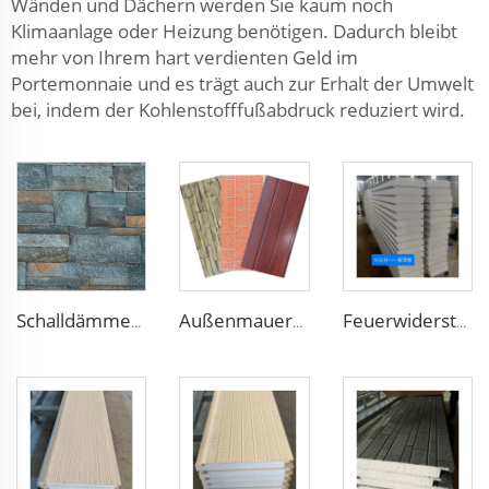
Wänden und Dächern werden Sie kaum noch
Klimaanlage oder Heizung benötigen. Dadurch bleibt
mehr von Ihrem hart verdienten Geld im
Portemonnaie und es trägt auch zur Erhalt der Umwelt
bei, indem der Kohlenstofffußabdruck reduziert wird.
Schalldämmende isolierte Stahl-50mm-EPS-Sandwichplatte Isolationspolyurethan-EPS-Schaumsandwichplatte für Wand und Dach
Außenmauersteingesteckepaneelen Polyurethan-Schäumpaneele PU-isolierte Metallverkleidung für Haus außen
Feuerwiderstandsdämmplatten Sandwich-Wand-Foamplatten Wände EPS-Sandwichplatten für VAE/Saudi-Arabien/Qatar