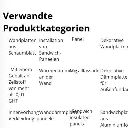
Verwandte
Produktkategorien
Panel
Wandplatten
Installation
Dekorative
aus
von
Wandplatte
Schaumblatt
Sandwich-
Paneelen
Mit einem
Wärmedämmung
Metallfassade
Dekorative
Gehalt an
an der
Dämmplatte
Zellstoff
Wand
für
von mehr
Außenfunda
als 0,01
GHT
Sandwich
Innenvorhang
Wanddämmplatten
Sandwichpla
insulated
Verkleidungspaneele
aus
panels
Aluminiumf