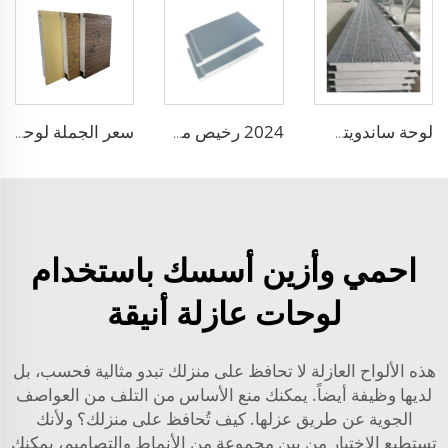
لوحة ساندويتش XPS عالي الأداء مع نواة من الرغوة EPS ولوحات سقف PU بمقاومة النار B1
2024 رخيص مقاوم للماء لوحة زخرفية عازلة للجدران لوحة زخرفية مركبة من الرغوة البوليستيرينية واللوحة المعدنية الجانبية
سعر الجملة لوحة EPS الرغوية سماكة 50 مم للخارج معزولة لوحات جدارية رغوية خفيفة الوزن مريحة وقابلة للتخصيص
احمي وأزين أسسك باستخدام
لوحات عازلة أنيقة
هذه الألواح العازلة لا تحافظ على منزلك تبدو مثالية فحسب، بل
لديها وظيفة أيضاً. يمكنك منع الأساس من التلف من العواصف
الجوية عن طريق عزلها. كيف تُحافظ على منزلك؟ ولأنك
تستطيع الاختيار من بين مجموعة من الأنماط والتصاميم، يمكنك