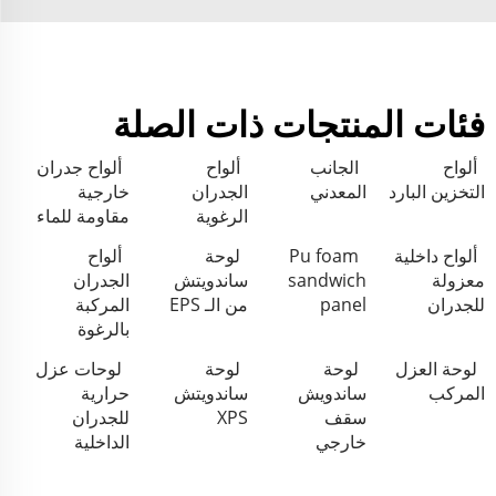
فئات المنتجات ذات الصلة
ألواح
الجانب
ألواح
ألواح جدران
التخزين البارد
المعدني
الجدران
خارجية
الرغوية
مقاومة للماء
ألواح داخلية
Pu foam
لوحة
ألواح
معزولة
sandwich
ساندويتش
الجدران
للجدران
panel
من الـ EPS
المركبة
بالرغوة
لوحة العزل
لوحة
لوحة
لوحات عزل
المركب
ساندويش
ساندويتش
حرارية
سقف
XPS
للجدران
خارجي
الداخلية