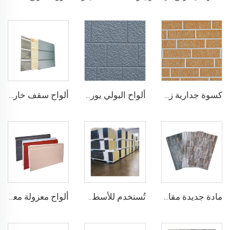
كسوة جدارية زخرفية من البولي يوريثين على شكل الطوب الاصطناعي المقاوم للحريق، ألواح ساندويشية من رغوة البولي يوريثين مع عزل حراري، ألواح معدنية ساندويشية بدون فواصل
ألواح البولي يوريثين المزدوجة المنحوتة من المعادن، ألواح تزيينية للجدران الخارجية مع عزل حراري من رغوة البولي يوريثين لبيوت صغيرة
ألواح سقف خارجي رغوة بولي يوريثين معزولة ذات نمط خشب للأسطح الخارجية للمنازل
مادة جديدة مقاومة للنار لوحة حجرية خارجية PU لوحة عازلة خارجية لوحة ساندويش PU لتزيين المنزل
تُستخدم للأسطح المقاومة للهب في المنازل، لوحات الجدران الأساسية من صوف الصخور غلاف خارجي لملاط معدني مع سطح ناعم
ألواح معزولة معدنية للعزل العازلة ألواح رغوة eps زخرفية للجدران