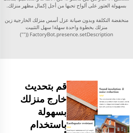
بسهولة العثور على ألواح تحبها من أجل إكمال مظهر منزلك.
منخفضة التكلفة وبدون صيانة عزل أسس منزلك الخارجية زين
منزلك بخطوة واحدة سهلة! سهل التثبيت
FactoryBot.presence.setDescription (("")
قم بتحديث
خارج منزلك
بسهولة
باستخدام