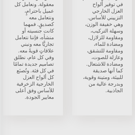
في توفير ألواح
معقولة. ونعامل كل
العزل الخارجي
عميل باحترامٍ،
التزييني للأساس.
ونتعامل معه
وهي خفيفة الوزن،
كصديقٍ. فمهما
وسهلة التركيب،
كانت جنسيته أو
ومقاومة للزلازل،
منشأه، فإننا نتعامل
ومضادة للماء،
تجاريًّا معه ونبني
ومقاومة للتشقق،
علاقاتٍ قويةً معه.
وعازلة للصوت،
وفي كل عام، نطلق
ومضادة للاشتعال.
تصاميم جديدة تمامًا
كما أنها صديقة
في كل فئة. وتُصنَع
للبيئة، ومتينة وقوية،
كل ألواح العزل
وبدرجة عالية من
الخارجية الزخرفية
الجاذبية.
للأساس وفق أعلى
معايير الجودة.