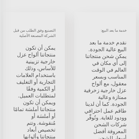
خدمة ما بعد البيع:
التصنيع وفق الطلب من قبل
الشركة المصنعة الأصلية
نقدم خدمة ما بعد
يمكن أن تكون
البيع عالية الجودة.
منتجاتنا ألواح عزل
يمكن شحن منتجاتنا
خارجية تزيينية
إلى أي مكان في
للأساس، وذلك
العالم في الوقت
باستخدام العلامات
المناسب وبسعر
التجارية أو التغليف
معقول، مع ألواح
أو الكمية وفقًا
عزل خارجية زخرفية
لمتطلبات العميل.
ممتازة وعالية
ويمكن أن تكون
الجودة. كما أن لدينا
منتجاتنا أملسَة تمامًا
طاقم عمل احترافي
أو أملسَة أو
وودود للغاية. وتُوفِّر
مُنقوشة. وتتم
شركات الشحن
تخصيص أبعاد
المعروفة أفضل
منتجاتنا وألوانها
أسعار للشحن.