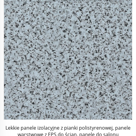
Lekkie panele izolacyjne z pianki polistyrenowej, panele
warstwowe z EPS do ścian, panele do salonu