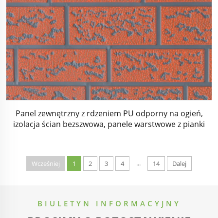
Panel zewnętrzny z rdzeniem PU odporny na ogień,
izolacja ścian bezszwowa, panele warstwowe z pianki
poliuretanowej, metalowe obicia ścienne do domu
...
Wcześniej
1
2
3
4
14
Dalej
BIULETYN INFORMACYJNY