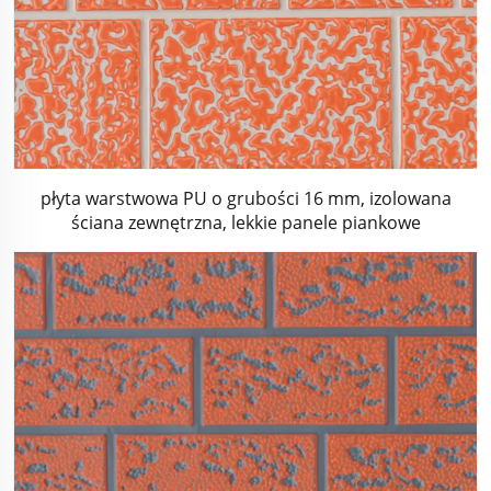
płyta warstwowa PU o grubości 16 mm, izolowana
ściana zewnętrzna, lekkie panele piankowe
poliuretanowe do izolacji termicznej z metalową
obrobienią elewacyjną do domu