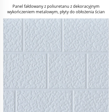
Panel fałdowany z poliuretanu z dekoracyjnym
wykończeniem metalowym, płyty do obłożenia ścian
zewnętrznych, izolowane i dekoracyjne panele piankowe
PU do domków jednorodzinnych