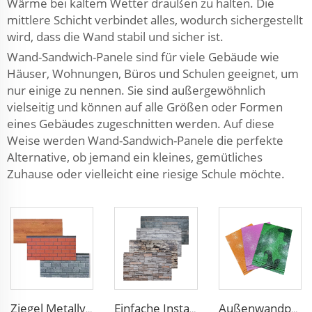
Wärme bei kaltem Wetter draußen zu halten. Die
mittlere Schicht verbindet alles, wodurch sichergestellt
wird, dass die Wand stabil und sicher ist.
Wand-Sandwich-Panele sind für viele Gebäude wie
Häuser, Wohnungen, Büros und Schulen geeignet, um
nur einige zu nennen. Sie sind außergewöhnlich
vielseitig und können auf alle Größen oder Formen
eines Gebäudes zugeschnitten werden. Auf diese
Weise werden Wand-Sandwich-Panele die perfekte
Alternative, ob jemand ein kleines, gemütliches
Zuhause oder vielleicht eine riesige Schule möchte.
Ziegel Metallverkleidung Außenwand-Sandwich-Panel Vorfabriziertes Haus Polyurethan-Sandwich-Panel Außenwandpaneel
Einfache Installation strukturelle Isolierpaneel dekoratives Metallpaneel Wand Hausbaustoffe
Außenwandpanele mit hoher Dichte, Polyurethan- Metall- geschnitzte Platten Sandwichpanel p