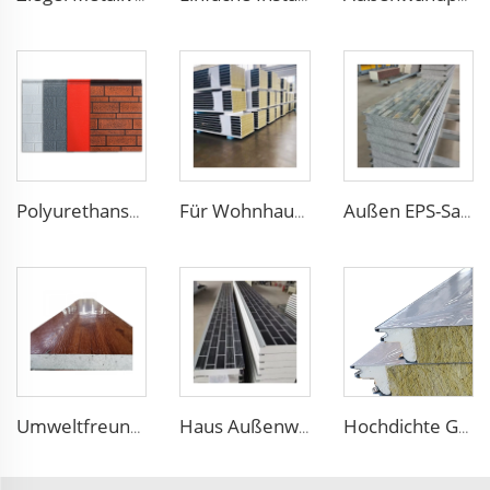
Polyurethanschaum-Dekorationswand 3D-Sandwich-Panele, äußere Verbundwandverkleidung für Hausrenovierung
Für Wohnhaus flammresistente Dachplatten mit Gesteinswollkern Wandpaneelverkleidung Metallseitenwände mit glatter Oberfläche
Außen EPS-Sandwich-Panele Faux-Präged-Metal-Wandplatten Außenwandaufbau-Verkleidungs-Panel mit hervorragender Leistung
Umweltfreundliche Außenwandfassade Dekoration und Isolation EPS Schaumstoff integriertes Paneel Outdoor Metall verzierte Wandverkleidung
Haus Außenwanddekormaterial Wärmedämmung Metallwandverkleidung Styropor-Sandwich-Panel EPS-Sandwich-Wandpanel
Hochdichte Gesteinswoll-Sandwich-Panel, Außenwand-Dämmungsdach-Panel, Gesteinswoll-Sandwich-Platte für Außenbereiche