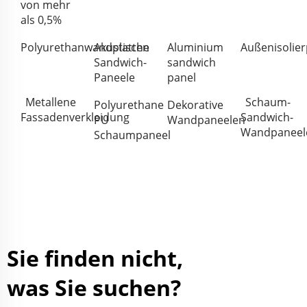
von mehr
als 0,5%
Polyurethanwandplatten
Akustische
Aluminium
Außenisolier
Sandwich-
sandwich
Paneele
panel
Metallene
Schaum-
Polyurethane
Dekorative
Fassadenverkleidung
Sandwich-
PU
Wandpaneelen
Wandpaneel
Schaumpaneel
Sie finden nicht,
was Sie suchen?