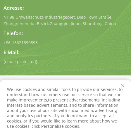
Adresse:
Nr.98 Umweltschutz-Industriegebiet, Diao Town Straße,
Zhangneneneba Bezirk Zhangqiu, Jinan, Shandong, China
Telefon:
+86-15621890898
E-Mail:
[email protected]
We use cookies and similar tools to provide our services, to
understand how customers use our service so that we can
make improvements,to present advertisements, including
Urheberrecht © Shandong Qigong Environmental Protection
interest-based advertisements, and to share information
Technology Co., Ltd. Alle Rechte vorbehalten
about your use of our site with social media, advertising
Datenschutzrichtlinie
Blog
and analytics partners. If you do not want to accept all
cookies, or if you would like to learn more about how we
use cookies, click Personalize cookies.