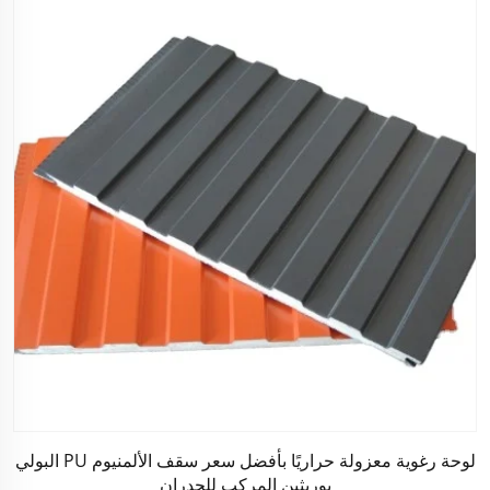
لوحة رغوية معزولة حراريًا بأفضل سعر سقف الألمنيوم PU البولي
يوريثين المركب للجدران