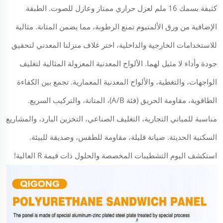
كثيفة بسمك 16 ملم لعزل حراري ممتاز وعازل للصوت. الطبقة
الإضافية من ورق الألمنيوم تمنع الرطوبة، مما يضمن المتانة. مثالية
للاستخدامات الخارجية والداخلية، اختر غلاف منزلنا المعدني لتحقيق
جودة وأداء لا مثيل لهما. الألواح المعدنية المعزولة المثالية لتغليف
الواجهات، والتغطية، والألواح المعدنية المعمارية. تجمع بين الكفاءة
الطاقوية، مقاومة الحريق (فئة A/B)، المتانة، والتركيب السريع.
مناسبة للمباني التجارية، التغليف الصناعي، التخزين البارد، والمشاريع
السكنية الحديثة. صيانة قليلة، مقاومة للطقس، وصديقة للبيئة.
استكشف اليوم التشطيبات المخصصة والحلول ذات قيمة R العالية!