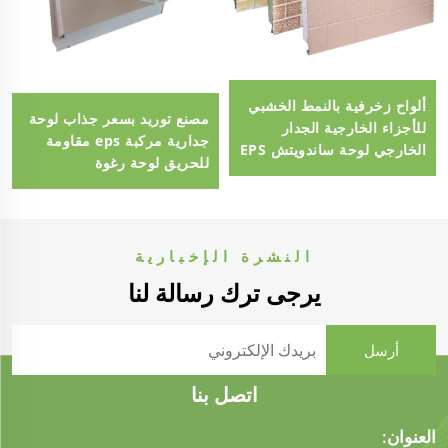
ألواح زخرفية بالنمط الخشبي
مصنع توريد بسعر جذاب لوحة
للأجزاء الخارجية الجدار
جدارية مركبة eps مقاومة
الخارجي لوحة ساندويتش EPS
للحريق لوحة رغوة
لوحة الجدار الخارجي
البوليسترين eps سميكة 100
مم
النشرة الإخبارية
يرجى ترك رسالة لنا
اتصل بنا
العنوان: