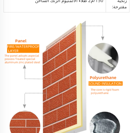
زنكية
150/م2 طلاء الألمنيوم الزنك الساخن
مقترحة: