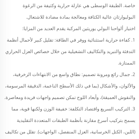
خاصة. الطبقة الوسطى هي عازلة حرارية وكثيفة من الرغوة
البوليوارثان عالية الكثافة ومعالجة بمادة مضادة للاشتعال.
اختيار ألواحنا البولي يوريثين المركبة يقدم العديد من المزايا:
1. كفاءة حرارية استثنائية ووفر في الطاقة: تقليل كبير لأحمال أنظمة
التدفئة والتبريد والتكاليف التشغيلية من خلال خصائص العزل الحراري
الممتازة.
2. جمال رائع ومرونة تصميم: نطاق واسع من الانتهاءات الزخرفية،
والألوان، والأشكال (بما في ذلك الأسطح الناعمة، الدقيقة المرسومة،
والنقوش العميقة)، وأبعاد اللوح تمكن تصميم واجهات فريدة ومعاصرة.
3. التركيب السريع واقتصاد التكلفة: خفيفة الوزن ولكنها قوية، مما
يسمح بتركيب أسرع مقارنة بأنظمة الطبقات المتعددة التقليدية
(اللبن، الكتل الخرسانية، العزل المنفصل، الواجهات). تقلل من تكاليف