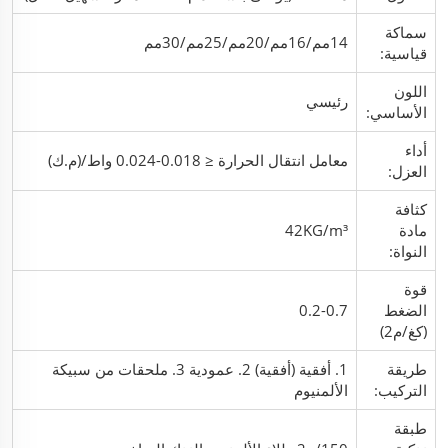
سماكة
14مم/16مم/20مم/25مم/30مم
قياسية:
اللون
رئيسي
الأساسي:
أداء
معامل انتقال الحرارة ≤ 0.018-0.024 واط/(م.ك)
العزل:
كثافة
مادة
42KG/m³
النواة:
قوة
الضغط
0.2-0.7
(كغ/م2)
طريقة
1. أفقية (أفقية) 2. عمودية 3. ملحقات من سبيكة
التركيب:
الألمنيوم
طبقة