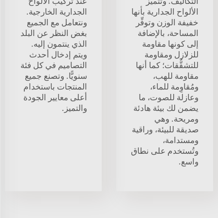
التكاليف. وتتميَّز
عند تركيب الألواح
الألواح الجدارية بأنها
الجدارية الخارجية.
خفيفة الوزن وتوفِّر
ونتعامل مع الجميع
المساحة، بالإضافة
بغض النظر عن البلد
إلى كونها مقاومة
الذي ينتمون إليه.
للزلازل ومقاومة
ويتم إدخال أحدث
للتشقُّقات؛ كما أنها
التصاميم في كل فئة
مقاومة للهب،
سنويًّا. وتصنع جميع
ومُقاوِمة للماء،
المنتجات باستخدام
وعازلة للصوت، ما
أعلى معايير الجودة
يضمن لك بيئة هادئة
والتميز.
ومريحة. وهي
صديقة للبيئة، وراقية
ومستدامة،
وتُستخدم على نطاق
واسع.