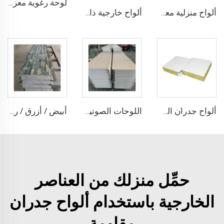
لوحة رغوية معزولة حراريًا بأفضل سعر سقف الألمنيوم PU البولي يوريثين المركب للجدران
ألواح منزلية معدنية منحوتة مسبقة التجهيز ألواح جانبية للجدران المعدنية مع عزل صوتي لوح رغوي بولي يوريثين مركب
ألواح خارجية ذات كثافة عالية من البولي يوريثين المعدني المنحوت رقائق Sandwich
ألواح جدران الصوف الصخري للغرف النظيفة ألواح الرغوة المركبة لوحة التنقية
اللوحات الصوتية العازلة الألواح الحرارية المركبة الرغوة الرغوية المستخدمة في الجدران الإسمنتية والهياكل الفولاذية
أبيض / أزرق / رمادي أبيض مع طلاء الزنك للعزل الخارجي والداخلي ألواح جانبية للجدار المزخرف بالرغوة EPS / PU
حمِّل منزلك من العناصر
الخارجية باستخدام ألواح جدران
مقاومة