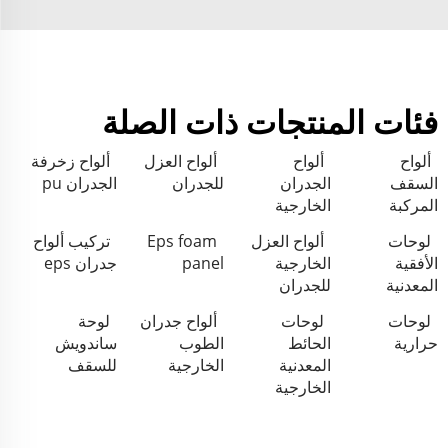
فئات المنتجات ذات الصلة
ألواح
ألواح
ألواح العزل
ألواح زخرفة
السقف
الجدران
للجدران
الجدران pu
المركبة
الخارجية
لوحات
ألواح العزل
Eps foam
تركيب ألواح
الأفقية
الخارجية
panel
جدران eps
المعدنية
للجدران
لوحات
لوحات
ألواح جدران
لوحة
حرارية
الحائط
الطوب
ساندويش
المعدنية
الخارجية
للسقف
الخارجية