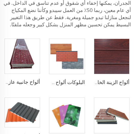
الجدران، يمكنها إخفاء أي شقوق أو عدم تناسق في الداخل. في
أي عام معين، ربما 50٪ من العمل سيبدو وكأننا نضع المكياج
لنجعل منازلنا تبدو جميلة ومغرية. فقط عن طريق هذا التغيير
البسيط يمكن تحسين مظهر المنزل بشكل كبير وجعله ملفتًا.
ألواح جانبية عازلة من البولي يوريثين ألواح جدار خارجي مقاومة للنار ألواح رغوة بولي يوريثين مركبة عازلة ألواح مركبة معدنية
ألواح الزينة الخارجية المركبة من رغوة البولي يوريثين ألواح معدنية مركبة للجدران الخارجية لإعادة تجديد المنزل
البلوكات ألواح جانبية خارجية معدنية ألواح جدران خارجية مسبقة الصنع من البولي يوريثين