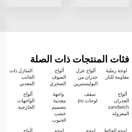
فئات المنتجات ذات الصلة
لوحة رملية
ألواح عزل
ألواح
المنازل ذات
مقاومة للنار
جدران من
الصوف
الجانب
البوليستيرين
الصخري
المعدني
ألواح
سقف
واجهة
ألواح
الجدران
لوحات pu
معدنية
الواجهات
sandwich
بتصميم
الخارجية
المعزولة
خشب
الحبوب
لوحة الحائط
لوحة
لوحة
ألواح