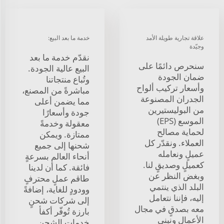
علاقة تجارية طويلة الأمد
خدمة ما بعد البيع:
وجيّدة
نقدّم خدمة ما بعد
سنحرص دائمًا على
البيع عالية الجودة.
ضمان الجودة
وتُباع منتجاتنا
وأسعار تركيب ألواح
مباشرةً من المصنع،
الجدران المصنوعة
مما يضمن أعلى
من البوليستيرين
جودة وأسعارًا
الموسع (EPS)
معقولة وخدمةً
لحماية مصالح
ممتازة. ويمكن
العملاء. ونقدّر كل
شحنها إلى جميع
عميلٍ ونعامله
أنحاء العالم بسرعةٍ
كعميلٍ وصديقٍ لنا.
فائقة. كما أن لدينا
وبغض النظر عن
طاقم عملٍ محترفٍ
البلد الذي ينتمي
وودودٍ للغاية، إضافةً
إليه، فإننا نتعامل
إلى شركات شحنٍ
معه بصدقٍ في مجال
بارزة تُوفّر أكفأ
الأعمال ونبني
خدمات الشحن