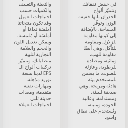
في خفض نفقاتك.
والتعبئة والتغليف
وتتميّز ألواح
والكميات حسب
الجدران بأنها خفيفة
احتياجات العميل.
الوزن وتوفّر
وقد تكون منتجاتنا
المساحة، بالإضافة
أملسَة تمامًا أو
إلى كونها مقاومة
أملسَة أو مُلمسة.
للزلازل ومقاومة
ويمكن تعديل اللون
للتآكل. وهي أيضًا
والحجم والعلامة
مقاومة للهب،
التجارية لتلبية
ومائية، ومضادة
متطلباتك. وتتميّز
للرطوبة، وعازلة
تركيبات ألواح الـ
للصوت، ما يضمن
EPS لدينا بسعة
للمستخدم بيئة
توريد مذهلة،
هادئة ومريحة. وهي
ومهارات تقنية
صديقة للبيئة،
متقدمة، ومعدات
ومستدامة، وعالية
حديثة تلبي
الجودة، ومتينة،
احتياجات العملاء.
وتُستخدم على نطاق
واسع.