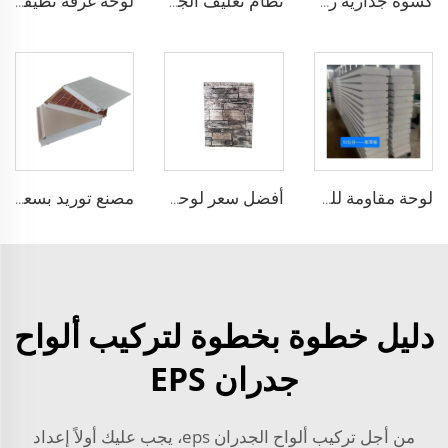
كسوة جدارية زخرفية من البولي يوريثين على شكل الطوب الاصطناعي المقاوم للحريق، ألواح ساندويشية من رغوة البولي يوريثين مع عزل حراري، ألواح معدنية ساندويشية بدون فواصل
نظام تغليف الجدران الخارجية eps العزل الحراري الخارجي الزخرفي الألواح الجانبية المعدنية qigong
لوحة غرفة نظيفة من صوف الصخور، لوحة رغوة عازلة للحرارة مقاومة للحريق، عازلة للصوت، مضادة للغبار، لوحة تنقية للمصنع
لوحة مقاومة للحريق والعزل الصوتي لوحة جدار رغوية مركبة من الرغوة لجدار الإمارات العربية المتحدة/المملكة العربية السعودية/قطر
أفضل سعر لوحة بناء رغوية خارجية 50 مم لوحة ساندويتش EPS عالية الجودة مقاومة للحريق ذات لون مميز
مصنع توريد بسعر جذاب لوحة جدارية مركبة eps مقاومة للحريق لوحة رغوة البوليسترين eps سميكة 100 مم
دليل خطوة بخطوة لتركيب ألواح
جدران EPS
من أجل تركيب ألواح الجدران eps، يجب عليك أولاً إعداد