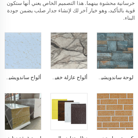
خرسانية محشوة بينهما. هذا التصميم الخاص يعني أنها ستكون
قوية بالتأكيد، وهو خيار آخر لك لإنشاء جدار صلب يضمن جودة
البناء.
لوحة ساندويشية من الفولاذ المعزولة والعازلة للصوت بسماكة 50 مم من رغوة الـ EPS والعزل من البولي يوريثين للجدران والسقف
ألواح عازلة خفيفة الوزن من الرغوة وسائط البوليسترين الألواح الساندويشية من رغوة الـ EPS للجدران في غرفة المعيشة
ألواح ساندويشية من رغوة الـ EPS بطبقة من الألومنيوم بسماكة 50 مم بتصميم حديث للمنازل والفنادق