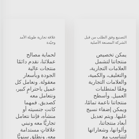
التصنيع وفق الطلب من قبل
علاقة تجارية طويلة الأمد
الشركة المصنعة الأصلية
وجيّدة
يمكن تخصيص
لحماية مصالح
منتجاتنا لتشمل
عملائنا، نقدم دائمًا
العلامات التجارية،
منتجات عالية
والتغليف، والكمية،
الجودة وبأسعار
والعلامات التجارية
معقولة. ونعامل كل
وفقًا لمتطلبات
عميل باحترامٍ كبير،
العميل. وأسطح
ونتعامل معه
منتجاتنا ناعمة تمامًا،
كصديق. فمهما
ويمكن إضفاء نسيج
كانت جنسيته أو
عليها. ويتم تعديل
منشأه، فإننا نتعامل
أبعاد منتجاتنا،
تجاريًّا معه ونبني
وألوانها، وشعاراتها
علاقاتٍ مستدامة
لتتناسب مع
معه. ونطلق سنويًّا