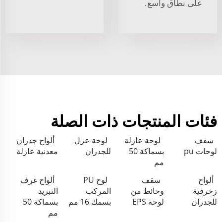
على نطاق واسع.
فئات المنتجات ذات الصلة
سقف
لوحة عازلة
لوحة عزل
ألواح جدران
لوحات pu
بسماكة 50
للجدران
معدنية عازلة
مم
ألواح
سقف
لوح PU
ألواح غرف
زخرفية
وحائط من
المركب
التبريد
للجدران
لوحة EPS
بسمك 16 مم
بسماكة 50
مم