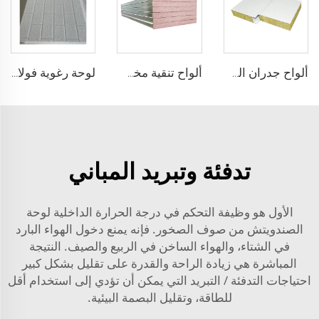
ألواح جدران الصوف الصخري للغرف النظيفة ألواح الرغوة المركبة لوحة التنقية
ألواح تنقية مخصصة للجدران الغرف الباردة غرف التنقية مقاومة للماء والنار يدوية الصنع
لوحة رغوية فولاذية معزولة سمكها 30-100 ملم من البوليستيرين EPS لوحة رغوية جانبية من PU لوحة سقف
تدفئة وتبريد المباني
الأول هو وظيفة التحكم في درجة الحرارة الداخلية لوحة
الصندويتش من صوف الصخور. فإنه يمنع دخول الهواء البارد
في الشتاء، والهواء الساخن في الربيع والصيف. النتيجة
المباشرة هي زيادة الراحة والقدرة على تقليل بشكل كبير
احتياجات التدفئة / التبريد التي يمكن أن تؤدي إلى استخدام أقل
للطاقة، وتقليل البصمة البيئية.