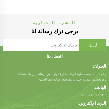
النشرة الإخبارية
يرجى ترك رسالة لنا
اتصل بنا
العنوان:
رقم 98 حديقة حماية البيئة، شارع دياو تاون. زهانغ نين با، منطقة
زهانغتشيو، مدينة جينان، مقاطعة شاندونغ، الصين
الهاتف:
+86-15621890898
البريد الإلكتروني: