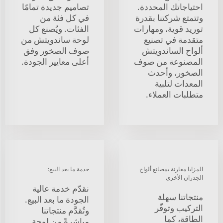
احتياجاتك المحددة.
تصاميم جديدة تمامًا
وتتمتع شركتنا بقدرة
في كل فئة من
توريد قوية، ومهارات
الفئات. ويُصنع كل
متقدمة في تصنيع
لوحة ساندويتش من
ألواح الساندويتش
صوف الصخور وفق
المصنوعة من صوف
أعلى معايير الجودة.
الصخور، وأحدث
المعدات لتلبية
متطلبات العملاء.
المزايا مقارنة بمصانع ألواح
خدمة ما بعد البيع:
الجدران الأخرى
نقدّم خدمة عالية
منتجاتنا سهلة
الجودة ما بعد البيع.
التركيب وتوفّر
وتُقدَّم منتجاتنا
الطاقة، كما
مباشرةً من لوحة