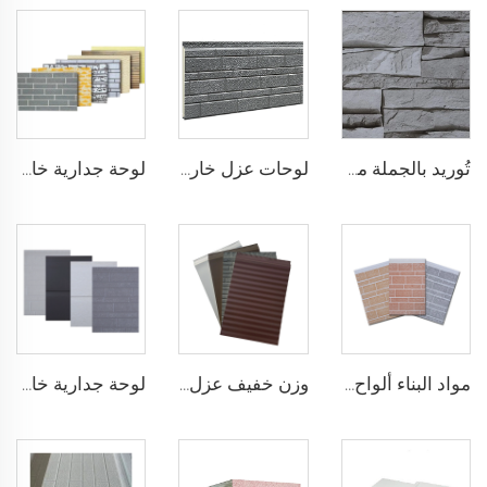
تُوريد بالجملة من المصنع ألواح تغليف خارجية من البولي يوريثين 16 مم ألواح واجهة مطلية بالزنك من البولي يوريثين للاستخدام الخارجي
لوحات عزل خارجي زخرفية ألواح ألومنيوم مركبة معزولة ببولي يوريثين
لوحة جدارية خارجية بوزن 43 كجم/م3 لوحة جدارية معدنية للزينة الداخلية والخارجية
مواد البناء ألواح رغوية صلبة من البولي يوريثين (PU) للأغراض الزخرفية ألواح جدران خارجية
وزن خفيف عزل داخلي وخارجي لوحة رغوة بولي يوريثين عازلة للجدار اللوحات pu
لوحة جدارية خارجية من البولي يوريثين لوحة عزل بولي يوريثين مقاومة للحريق من الدرجة B1 للاستخدام في البناء