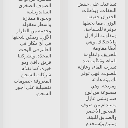
تساعدك على خفض
الصوف الصخري
النفقات. وبلاطات
الساندوتشية،
الجدران خفيفة
وبجودة ممتازة
الوزن، مما يجعلها
وأسعار معقولة
موفرة للمساحة،
وخدمة من الطراز
ومقاومة للزلازل
الأوّل. ويمكن شحنها
والاحتكاك. وهي
في أيّ مكان في
أيضًا مقاومة
العالم في الوقت
للحريق، ومُقاوِمة
المحدّد. ولشركتنا
للماء، ومُنعَّمة ضد
فريق دافئ وذو
تسرب الماء، وعازلة
خبرة. كما تقدّم
للصوت. فهي توفر
شركات الشحن
لك بيئة هادئة
المعروفة خصومات
ومريحة. وهي
تفضيلية على أجور
مصنوعة من لوح
الشحن.
صندوتشي عازل
مستدام من صوف
الصخور الأخضر
والصديق للبيئة،
ومتينٌ ويُستخدم