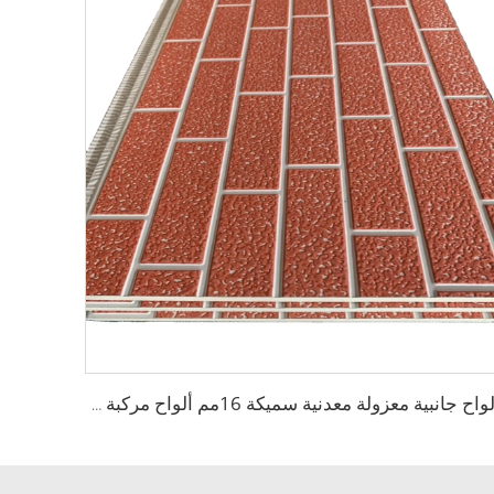
ألواح جانبية معزولة معدنية سميكة 16مم ألواح مركبة معزولة بالبولي يوريثين PU الرغوية المعزولة حراريًا