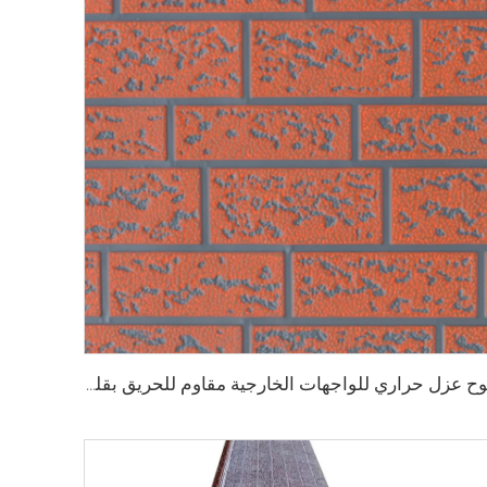
لوح عزل حراري للواجهات الخارجية مقاوم للحريق بقلب من رغوة البولي يوريثين (PU)، ألواح ساندويشية بدون فواصل، تغليف معدني للجدران في المنازل