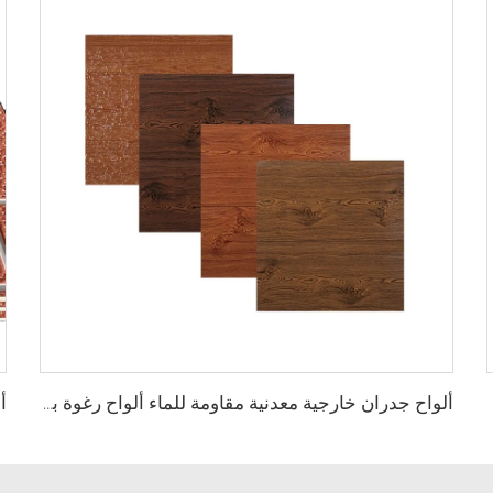
ألواح جدران خارجية معدنية مقاومة للماء ألواح رغوة بولي يوريثين مركبة عازلة الجدران الخشبية المزيفة للخيمة