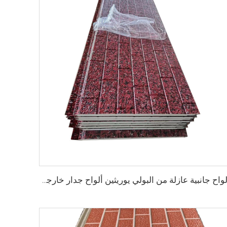
ألواح جانبية عازلة من البولي يوريثين ألواح جدار خارجي مقاومة للنار ألواح رغوة بولي يوريثين مركبة عازلة ألواح مركبة معدنية