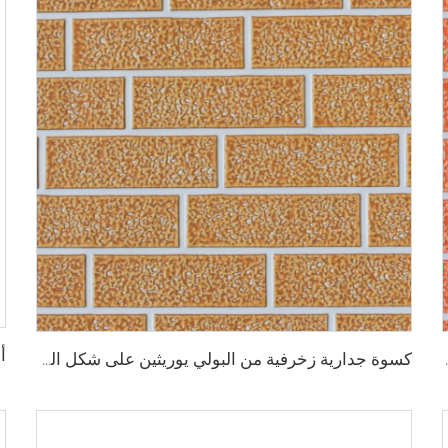
لمعدنية عزل حراري للواجهات المنزلية
كسوة جدارية زخرفية من البولي يوريثين على شكل الطوب الاصطناعي المقاوم للحريق، ألواح ساندويشية من رغوة البولي يوريثين مع عزل حراري، ألواح معدنية ساندويشية بدون فواصل