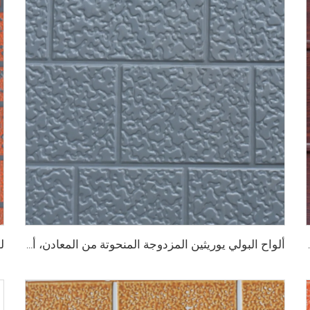
للجدران الخارجية لإعادة تجديد المنزل
ألواح البولي يوريثين المزدوجة المنحوتة من المعادن، ألواح تزيينية للجدران الخارجية مع عزل حراري من رغوة البولي يوريثين لبيوت صغيرة