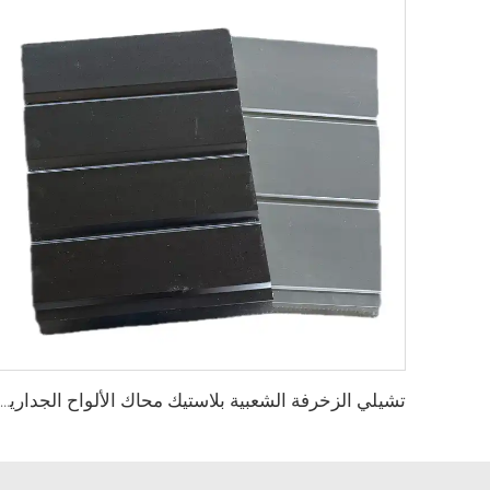
تشيلي الزخرفة الشعبية بلاستيك محاك الألواح الجدارية ألواح رغوة البولي يوريثين المركبة العازلة ألواح جانبية معدنية سوداء للمنزل