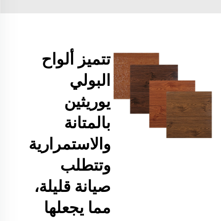
تتميز ألواح
البولي
يوريثين
بالمتانة
والاستمرارية
وتتطلب
صيانة قليلة،
مما يجعلها