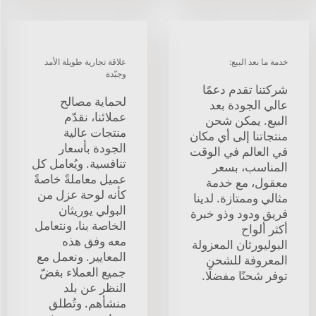
خدمة ما بعد البيع:
علاقة تجارية طويلة الأمد
وجيّدة
شركتنا تقدم دعمًا
لحماية مصالح
عالي الجودة بعد
عملائنا، نقدّم
البيع. يمكن شحن
منتجات عالية
منتجاتنا إلى أي مكان
الجودة بأسعار
في العالم في الوقت
تنافسية. ويُعامل كل
المناسب، بسعر
عميل معاملةً خاصةً
معقول، مع خدمة
كأنه لوحة عزل من
مثالي وممتازة. لدينا
البولي يوريثان
فريق ودود وذو خبرة
الخاصة بنا، ونتعامل
أكثر ألواح
معه وفق هذه
البوليورثان المعزولة
المعايير. ونعمل مع
المعروفة للشحن
جميع العملاء بغضّ
توفر شحنًا مفضلًا.
النظر عن بلد
منشأهم. وتُطلق