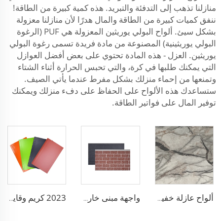
منازلنا تذهب إلى التدفئة والتبريد. هذه كمية كبيرة من الطاقة!
ننفق كميات كبيرة من الطاقة والمال هدرًا لأن منازلنا معزولة
بشكل سيئ. ألواح البولي يوريثين المعزولة هي PUF (الرغوة
البولي يوريثينية) المصنوعة من مادة فريدة تسمى رغوة البولي
يوريثين. العزل - هذه المادة تحتوي على بعض أفضل العوازل
التي يمكنك طلبها في كرة، والتي تحبس الحرارة أثناء الشتاء
وتمنعها من إحماء منزلك بشكل مفرط عندما يأتي الصيف.
ستساعدك هذه الألواح على الحفاظ على دفء منزلك ويمكنك
توفير المال على فواتير الطاقة.
ألواح عازلة خفيفة الوزن من الرغوة وسائط البوليسترين الألواح الساندويشية من رغوة الـ EPS للجدران في غرفة المعيشة
واجهة مبنى خارجي ألواح رغوة بولي يوريثين ساندويش ألواح جانبية معدنية
2023 كريم وقاية ممتاز ضد أشعة الشمس ومادة زخرفية مضادة للشيخوخة ألواح جدارية زخرفية