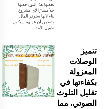
يجعلها هذا النوع جعلها
حلاً ممتازًا لأي مشروع
بناء لأنها ستوفر المال
وتضمن أن عزلهم سيكون
طويل الأمد.
تتميز
الوصلات
المعزولة
بكفاءتها في
تقليل التلوث
الصوتي، مما