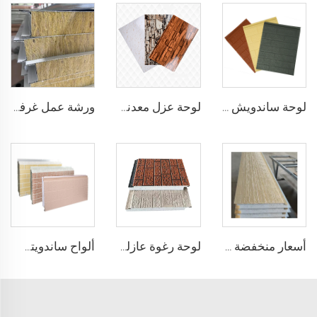
لوحة ساندويش PU معزولة مغلفة بالبولي يوريثين لوحة واجهة خارجية ألواح مركبة معدنية
لوحة عزل معدني خارجي Pu لوحات رغوة بولي يوريثين الصلبة المعزولة المركبة
ورشة عمل غرفة نظافة خالية من الغبار ألواح مركبة طعام ودرجة طبية صوف الصخور لوحة مغنيسيوم للأسطح الداخلية
أسعار منخفضة معقولة ألواح جدران مركبة رغوة البوليستيرين EPS ألواح رغوية معدنية مركبة لمباني صناعية وتجارية
لوحة رغوة عازلة للصوت مقاومة للحريق بنظام لوحات الرغوة المركبة لوحة مركبة معزولة هيكليًا
ألواح ساندويتش EPS مقاومة للحريق عازلة الرغوة لوحة خشبية مزيفة للجدران الداخلية للمستودعات