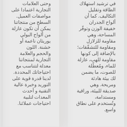
في ترشيد استهلاك
وحتى العلامات
الطاقة وتقليل
التجارية اعتمادا على
التكاليف. كما أن
مواصفات العميل.
ألواح الجدران
السطح من منتجاتنا
خفيفة الوزن وتوفّر
يمكن أن تكون عازلة
المساحة، وهي
من ألواح البولي
مقاومة للزلازل
يوريثان ناعمة أو
ومقاومة للتشقّقات؛
خشنة. اللون
بالإضافة إلى كونها
والحجم والعلامة
مقاومة للهب، عازلة
التجارية لمنتجاتنا
للماء، ومُعطّلة
معدلة لتتناسب مع
للصوت، ما يضمن
احتياجاتك المحددة.
لك بيئة هادئة
لدينا قدرة قوية على
ومريحة. وهي
التوريد وخبرة عالية
صديقة للبيئة، وراقية
التقنية و أحدث
ومستدامة،
المعدات لتلبية
وتُستخدم على نطاق
احتياجات عملائنا.
واسع.