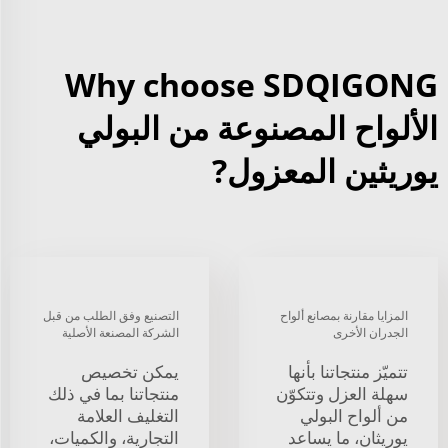
Why choose SDQIGONG
الألواح المصنوعة من البولي
يوريثين المعزول?
المزايا مقارنة بمصانع ألواح
التصنيع وفق الطلب من قبل
الجدران الأخرى
الشركة المصنعة الأصلية
تتميّز منتجاتنا بأنها
يمكن تخصيص
سهلة العزل وتتكوّن
منتجاتنا بما في ذلك
من ألواح البولي
التغليف العلامة
يوريثان، ما يساعد
التجارية، والكميات،