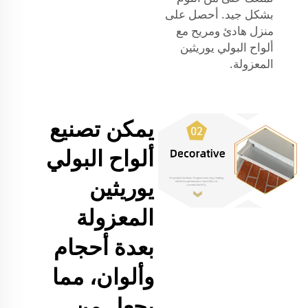
بشكل جيد. أحصل على
منزل هادئ ومريح مع
ألواح البولي يوريثين
المعزولة.
يمكن تصنيع
ألواح البولي
يوريثين
المعزولة
بعدة أحجام
وألوان، مما
يجعل من