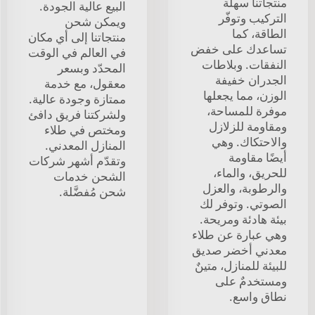
منتجاتنا سهلة
البيع عالية الجودة.
التركيب وتوفّر
ويمكن شحن
الطاقة، كما
منتجاتنا إلى أي مكان
تساعدك على خفض
في العالم في الوقت
النفقات. وبلاطات
المحدّد وبسعر
الجدران خفيفة
معقول، مع خدمة
الوزن، مما يجعلها
ممتازة وجودة عالية.
موفرة للمساحة،
ولشركتنا فريق دافئ
ومقاومة للزلازل
ومختص في طلاء
والاحتكاك. وهي
المنازل المعدني.
أيضًا مقاومة
وتقدّم أشهر شركات
للحريق، والماء،
الشحن خدمات
والرطوبة، والعزل
شحن مُفضَّلة.
الصوتي. وتوفر لك
بيئة هادئة ومريحة.
وهي عبارة عن طلاء
معدني أخضر صديق
للبيئة للمنازل، متينٌ
ومستخدمٌ على
نطاق واسع.