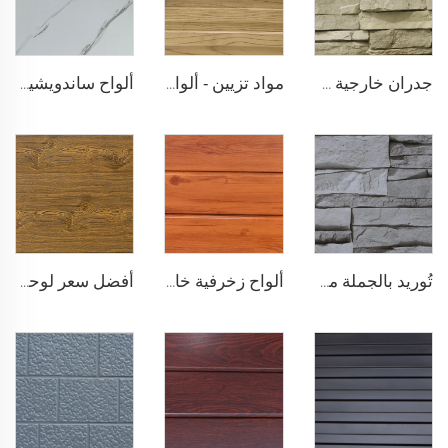
جدران خارجية من الألواح المعدنية 16 مم لوحة معدنية منقوشة زخرفية مقاومة للحريق ألواح ساندويشية من البولي يوريثين
مواد تزيين - ألواح جدارية معدنية عازلة ألواح ساندويشية من البولي يوريثين ألواح ساندويشية من البولي يوريثين لتجديد المنازل القديمة
ألواح ساندويشية من الصلب مقاومة لعوادل الجو عزل حراري للجدران الخارجية المعدنية عزل حراري للواجهات المنزلية
تُوريد بالجملة من المصنع ألواح تغليف خارجية من البولي يوريثين 16 مم ألواح واجهة مطلية بالزنك من البولي يوريثين للاستخدام الخارجي
ألواح زخرفية خارجية مقاومة للماء من البولي يوريثين رغوي ساندويشي مقاومة للغرف الباردة ألواح جدارية معدنية
أفضل سعر لوحة جدارية خارجية مع عزل حراري لوحة سقف خارجي لوحة رغوة بولي يوريثين صلبة للمنازل الصغيرة