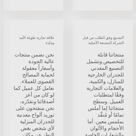
التصنيع وفق الطلب من قبل
علاقة تجارية طويلة الأمد
الشركة المصنعة الأصلية
وجيّدة
منتجاتنا قابلة
نحن نضمن منتجات
للتخصيص وتشمل
عالية الجودة
التصنيع المعدني
وأسعاراً معقولة
للجدران الخارجية
لحماية المصالح
للمنازل، والكمية،
القصوى للعملاء.
والعلامات التجارية
نعامل كل عميل كما
وفقًا لمتطلبات
لو كان من أعز
العميل. وسطح
أصدقائنا ونقدّره.
منتجاتنا إما أملس
نحن منفتحون على
تمامًا أو مُنفَّذ
توريد ألواح معدنية
بملمس معين. أما
للجدران المنزلية
الأحجام والألوان
لأي شخص بغض
والشعارات الخاصة
النظر عن مكان