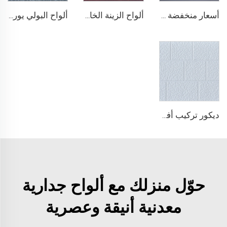
أسعار منخفضة لألواح الجدران الخارجية المعزولة رغوة البولي يوريثين ألواح الألمنيوم المركبة لوحة الجدار الخارجي للمنازل الصغيرة
ألواح الزينة الخارجية المركبة من رغوة البولي يوريثين ألواح معدنية مركبة للجدران الخارجية لإعادة تجديد المنزل
ألواح البولي يوريثين المزدوجة المنحوتة من المعادن، ألواح تزيينية للجدران الخارجية مع عزل حراري من رغوة البولي يوريثين لبيوت صغيرة
ديكور تركيب أفقي، ألواح ساندويشية من رغوة البولي يوريثين مع عزل حراري للجدران الداخلية والخارجية بسماكة 16 مم لاستخدامها في المنازل
حوّل منزلك مع ألواح جدارية
معدنية أنيقة وعصرية