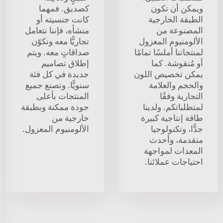
ويمكن أن تكون
كصديق. فمهما
الطبقة الخارجية
كانت جنسيته أو
المصنوعة من
منشأه، فإننا نتعامل
الألومنيوم المعزول
تجاريًّا معه ونكوّن
لمنتجاتنا أملسًا تمامًا
صداقاتٍ معه. ويتم
أو مُنقوشة. كما
إطلاق تصاميم
يمكن تخصيص اللون
جديدة في كل فئة
والحجم والعلامة
سنويًّا. وتصنع جميع
التجارية وفقًا
المنتجات بأعلى
لمتطلباتكم. ولدينا
جودة ممكنة وبطبقة
طاقة إنتاجية كبيرة
خارجية من
جدًّا، وتكنولوجيا
الألومنيوم المعزول.
متقدمة، وأحدث
المعدات لمواجهة
احتياجات عملائنا.