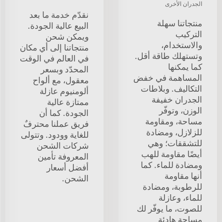
الجدران الأخرى
نقدّم خدمة ما بعد
منتجاتنا سهلة
البيع عالية الجودة.
التركيب
ويمكن شحن
والاستخدام،
منتجاتنا إلى أي مكان
وتستهلك طاقة أقل.
في العالم في الوقت
كما يمكنها
المحدّد وبسعر
المساهمة في خفض
معقول، مع ألواح
التكاليف. وبلاطات
ألومنيوم عازلة
الجدران خفيفة
ممتازة عالية
الوزن، وتوفّر
الجودة. كما أن
مساحة، ومقاومة
فريق عملنا محترفٌ
للزلازل، ومضادة
للغاية وودود. وتتولى
للتشققات؛ وهي
شركات الشحن
أيضًا مقاومة للهب
المعروفة تأمين
ومضادة للماء. كما
أفضل أسعار
أنها مقاومة
الشحن.
للرطوبة، ومضادة
للماء، وعازلة
للصوت، ما يوفّر لك
مساحة هادئة