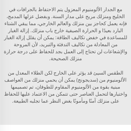
مع الجدار الألومنيوم المعزول يتم الاحتفاظ بالجرافات في
الخليج ومنزلك مريح على مدار السنة. وبفضل عزلها المدمج،
فإنه يعمل كحاجز بين منزلك والعالم الخارجي، مما يبقي الشتاء
البارد بعيدًا و الحرارة الصيفية خارج باب منزلك. إزالة الغبار
للمساعدة في خفض تكاليف الطاقة: يمكن أن يقلل إزالة الغبار
من المعادلة من تكاليف التدفئة والتبريد، لأن المروحة
والإشعاعات لن تحتاج إلى العمل بجد للحفاظ على درجة حرارة
منزلك الصحيحة.
الطقس السيئ قد يؤثر على الخارج لكن الطلاء المعدل من
الألومنيوم من (سديجونج) يمكن أن يحمي منزلك من العواصف
مبنية بقوة من الألومنيوم المقاوم للطوفان، تم تصميمها
واختبارها لتحمل العناصر حتى تتمكن من الاعتماد عليها للحفاظ
على منزلك آمنًا ومأمونًا بغض النظر عما تجلبه الطبيعة.