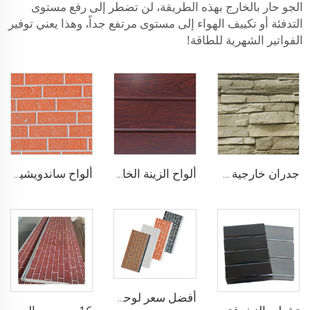
الجو حار بالخارج بهذه الطريقة، لن تضطر إلى رفع مستوى
التدفئة أو تكييف الهواء إلى مستوى مرتفع جداً، وهذا يعني توفير
الفواتير الشهرية للطاقة!
جدران خارجية من الألواح المعدنية 16 مم لوحة معدنية منقوشة زخرفية مقاومة للحريق ألواح ساندويشية من البولي يوريثين
ألواح الزينة الخارجية المركبة من رغوة البولي يوريثين ألواح معدنية مركبة للجدران الخارجية لإعادة تجديد المنزل
ألواح ساندويشية من الصلب مقاومة لعوادل الجو عزل حراري للجدران الخارجية المعدنية عزل حراري للواجهات المنزلية
أفضل سعر لوحة جدارية خارجية مركبة من البولي يوريثين بسمك 16مم للمنازل المسبقة الصنع