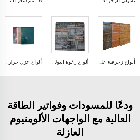
تشيلي الزخرفة الشعبية بلاستيك محاك الألواح الجدارية ألواح رغوة البولي يوريثين المركبة العازلة ألواح جانبية معدنية سوداء للمنزل
16 مم سعر المصنع لوحة رغوة PU العازلة الرغوية لوحة الجدار لوحة الجدار الخارجي للزينة المنزلية
ألواح زخرفية عالية الجودة للجدران الخارجية لوحة معدنية نافرة مركبة
ألواح رغوة البولي يوريثين المركبة عزل جدران خارجية لوح بولي يوريثين بلوك
ألواح عزل حراري Pu المركبة عزل معدني مقاوم للحريق تخفيض الضوضاء
ودعًا للمسودات وفواتير الطاقة
العالية مع الواجهات الألومنيوم
العازلة