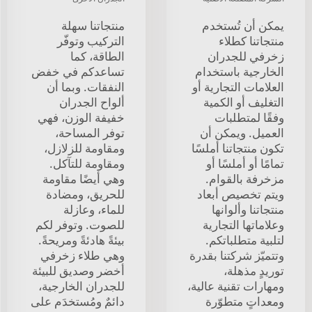
يمكن أن تُستخدم
منتجاتنا سهلة
منتجاتنا كطلاء
التركيب وتوفّر
زخرفي للجدران
الطاقة، كما
الخارجية باستخدام
تساعدكم في خفض
العلامات التجارية أو
النفقات. وبما أن
التغليف أو الكمية
ألواح الجدران
وفقًا لمتطلبات
خفيفة الوزن، فهي
العميل. ويمكن أن
توفر المساحة،
تكون منتجاتنا أملسًا
ومقاومة للزلازل،
تمامًا أو أملسًا أو
ومقاومة للتآكل.
مزخرفة بالقوام.
وهي أيضًا مقاومة
ويتم تخصيص أبعاد
للحريق، ومضادة
منتجاتنا وألوانها
للماء، وعازلة
وعلاماتها التجارية
للصوت. وتوفر لكم
لتلبية متطلباتكم.
بيئةً هادئةً ومريحةً.
وتتميّز شركتنا بقدرة
وهي طلاء زخرفي
توريدٍ مذهلة،
أخضر وصديق للبيئة
ومهارات تقنية عالية،
للجدران الخارجية،
ومعداتٍ متطوّرة
دائمٌ ومُستخدَم على