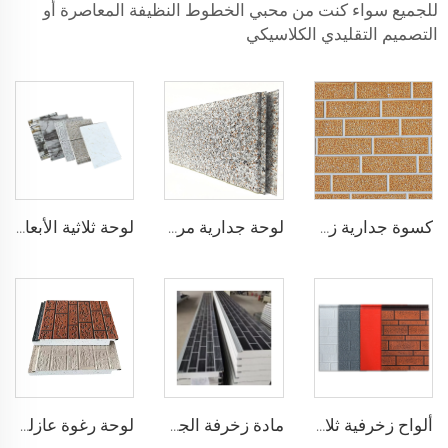
للجميع سواء كنت من محبي الخطوط النظيفة المعاصرة أو
التصميم التقليدي الكلاسيكي
كسوة جدارية زخرفية من البولي يوريثين على شكل الطوب الاصطناعي المقاوم للحريق، ألواح ساندويشية من رغوة البولي يوريثين مع عزل حراري، ألواح معدنية ساندويشية بدون فواصل
لوحة جدارية مركبة عالية الكفاءة لوحة جانبية معدنية خارجية زخرفية لوحة واجهة خارجية
لوحة ثلاثية الأبعاد مصنوعة من الحجر الطبيعي والرخام مع عزل رغوة PU المحفورة بالحديد الصلب
ألواح زخرفية ثلاثية الأبعاد من الرغوة البوليميرية لجدار المنزل الخارجي للمباني المركبة لإعادة تأهيل المنزل
مادة زخرفة الجدران الخارجية للمنزل عزل حراري لوحة جانبية معدنية لوحة ساندويتش ستirofoam لوحة ساندويتش eps
لوحة رغوة عازلة للصوت مقاومة للحريق بنظام لوحات الرغوة المركبة لوحة مركبة معزولة هيكليًا