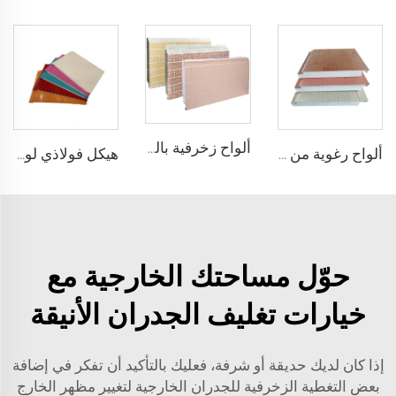
ألواح زخرفية بالنمط الخشبي للأجزاء الخارجية الجدار الخارجي لوحة ساندويتش EPS لوحة الجدار الخارجي
ألواح رغوية من نوع EPS للجدران لتستخدم في الغرف الباردة
هيكل فولاذي لوحة ساندويتش EPS معزولة البناء العقاري بناء حاوية منزل
حوّل مساحتك الخارجية مع
خيارات تغليف الجدران الأنيقة
إذا كان لديك حديقة أو شرفة، فعليك بالتأكيد أن تفكر في إضافة
بعض التغطية الزخرفية للجدران الخارجية لتغيير مظهر الخارج