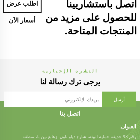
اتصل باستشاريينا
اطلب عرض
للحصول على مزيد من
أسعار الآن
المنتجات المتاحة.
النشرة الإخبارية
يرجى ترك رسالة لنا
اتصل بنا
العنوان:
رقم 98 حديقة حماية البيئة، شارع دياو تاون. زهانغ نين با، منطقة