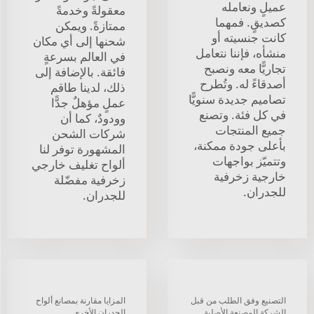
عميلٍ ونعامله
معقولةً وخدمةً
كصديقٍ. فمهما
ممتازةً. ويمكن
كانت جنسيته أو
شحنها إلى أي مكان
منشأه، فإننا نتعامل
في العالم بسرعةٍ
تجاريًّا معه ونصبح
فائقة. بالإضافة إلى
أصدقاءً له. وتُطرح
ذلك، لدينا طاقم
تصاميم جديدة سنويًّا
عملٍ مؤهلٌ جدًّا
في كل فئة. وتصنع
وودودٌ، كما أن
جميع المنتجات
شركات الشحن
بأعلى جودة ممكنة،
المشهورة توفر لنا
وتتميّز بواجهات
ألواح تغليف خارجي
خارجية زخرفية
زخرفية مفضّلة
للجدران.
للجدران.
التصنيع وفق الطلب من قبل
المزايا مقارنة بمصانع ألواح
الشركة المصنعة الأصلية
الجدران الأخرى