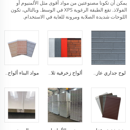
يمكن أن تكونا مصنوعتين من مواد أقوى مثل الألمنيوم أو
الفولاذ. تقع الطبقة الرغوية XPS في الوسط. وبالتالي، تكون
اللوحات شديدة الصلابة ومرونة للغاية في الاستخدام.
لوح جداري عازل حراري خفيف الوزن من رغوة الـ EPS بسماكة 50 مم و 75 مم للتطبيق الخارجي
ألواح زخرفية ثلاثية الأبعاد من الرغوة البوليميرية لجدار المنزل الخارجي للمباني المركبة لإعادة تأهيل المنزل
مواد البناء ألواح رغوية صلبة من البولي يوريثين (PU) للأغراض الزخرفية ألواح جدران خارجية