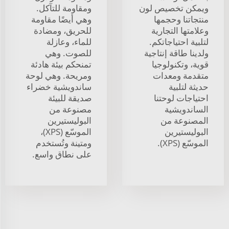
ويمكن تخصيص لون
ومقاومة للتآكل.
منتجاتنا وحجمها
وهي أيضًا مقاومة
وعلامتها التجارية
للحريق، ومضادة
لتلبية احتياجاتكم.
للماء، وعازلة
ولدينا طاقة إنتاجية
للصوت. وهي
قوية، وتكنولوجيا
تمنحكم بيئة هادئة
متقدمة ومعدات
ومريحة. وهي لوحة
حديثة لتلبية
ساندويشية خضراء
احتياجات لوحتنا
صديقة للبيئة
الساندويشية
مصنوعة من
المصنوعة من
البوليستيرين
البوليستيرين
الموسّع (XPS)،
الموسّع (XPS).
ومتينة وتُستخدم
على نطاق واسع.