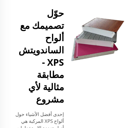
حوّل
تصميمك مع
ألواح
الساندويتش
XPS -
مطابقة
مثالية لأي
مشروع
إحدى أفضل الأشياء حول
ألواح XPS المركبة هي
أنها متعددة الاستخدامات