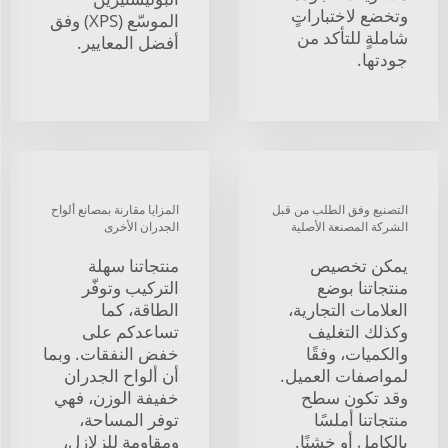
وتخضع لاختباراتٍ
الموسّع (XPS) وفق
شاملةٍ للتأكد من
أفضل المعايير.
جودتها.
التصنيع وفق الطلب من قبل
المزايا مقارنة بمصانع ألواح
الشركة المصنعة الأصلية
الجدران الأخرى
يمكن تخصيص
منتجاتنا سهلة
منتجاتنا بوضع
التركيب وتوفّر
العلامات التجارية،
الطاقة، كما
وكذلك التغليف
تساعدكم على
والكميات، وفقًا
خفض النفقات. وبما
لمواصفات العميل.
أن ألواح الجدران
وقد تكون سطح
خفيفة الوزن، فهي
منتجاتنا أملسًا
توفر المساحة،
بالكامل أو خشنًا.
ومقاومة للزلازل،