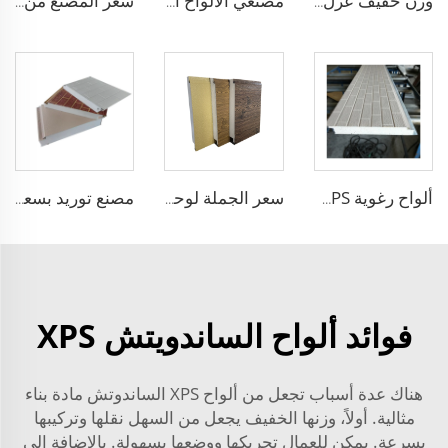
وزن خفيف عزل داخلي وخارجي لوحة رغوة بولي يوريثين عازلة للجدار اللوحات pu
مصنعي الألواح النظيفة آلية الألواح المجوفة من المغنيسيوم مقاومة للنار لورش العمل المعقمة ومصانع الأغذية
سعر المصنع من 50 مم إلى 100 مم لوحة رغوة الصخور Sandwich مقاومة للحريق لوحة جدارية ملتوية لوحة عزل خارجي
ألواح رغوية EPS مقاومة للماء ألواح عازلة معدنية لوحة فاصلة للجدار من الصانع الصيني
سعر الجملة لوحة EPS الرغوية سماكة 50 مم للخارج معزولة لوحات جدارية رغوية خفيفة الوزن مريحة وقابلة للتخصيص
مصنع توريد بسعر جذاب لوحة جدارية مركبة eps مقاومة للحريق لوحة رغوة البوليسترين eps سميكة 100 مم
فوائد ألواح الساندويتش XPS
هناك عدة أسباب تجعل من ألواح XPS الساندوتش مادة بناء
مثالية. أولاً، وزنها الخفيف يجعل من السهل نقلها وتركيبها
بسرعة. يمكن للعمال تحريكها ووضعها بسهولة. بالإضافة إلى