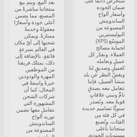
سنحرص دائمًا على
بعد البيع. ويتم بيع
ضمان الجودة
منتجاتنا مباشرةً من
وأسعار ألواح
المصنع، مما يضمن
الساندويتش
أعلى جودة وأسعارًا
المصنوعة من
معقولةً وخدمةً
البوليستيرين
ممتازةً. ويمكن
الموسّع (XPS)
شحنها إلى أيّ مكان
لحماية مصالح
في العالم بسرعةٍ
العملاء. ونقدّر كل
فائقةٍ. بالإضافة إلى
عميلٍ ونعامله
ذلك، يمتلك فريقنا
كعميلٍ وصديقٍ لنا.
من الموظفين
وبغضّ النظر عن بلد
المهرة والودودين
منشأ العميل، فإننا
خبرةً واسعةً في
نتعامل معه بصدقٍ
المجال، كما أن
تامٍّ ونبني علاقاتٍ
شركات الشحن
قويةً معه. ونُصدر
المشهورة التي
سنويًّا تصاميم جديدة
نتعامل معها تضمن
في كل فئة من
توريد ألواح
الفئات. وتُصنع
الساندويتش
منتجاتنا بأعلى
المصنوعة من
مستويات الجودة،
البوليستيرين