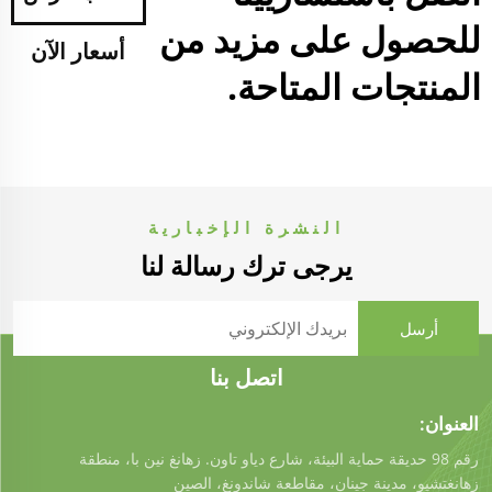
للحصول على مزيد من
أسعار الآن
المنتجات المتاحة.
النشرة الإخبارية
يرجى ترك رسالة لنا
اتصل بنا
العنوان:
رقم 98 حديقة حماية البيئة، شارع دياو تاون. زهانغ نين با، منطقة
زهانغتشيو، مدينة جينان، مقاطعة شاندونغ، الصين