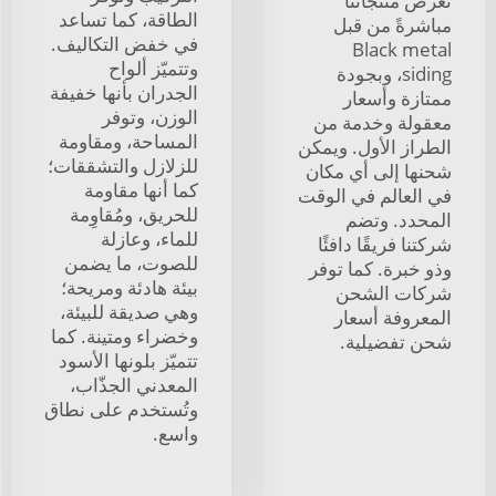
تُعرض منتجاتنا
الطاقة، كما تساعد
مباشرةً من قبل
في خفض التكاليف.
Black metal
وتتميّز ألواح
siding، وبجودة
الجدران بأنها خفيفة
ممتازة وأسعار
الوزن، وتوفر
معقولة وخدمة من
المساحة، ومقاومة
الطراز الأول. ويمكن
للزلازل والتشققات؛
شحنها إلى أي مكان
كما أنها مقاومة
في العالم في الوقت
للحريق، ومُقاوِمة
المحدد. وتضم
للماء، وعازلة
شركتنا فريقًا دافئًا
للصوت، ما يضمن
وذو خبرة. كما توفر
بيئة هادئة ومريحة؛
شركات الشحن
وهي صديقة للبيئة،
المعروفة أسعار
وخضراء ومتينة. كما
شحن تفضيلية.
تتميّز بلونها الأسود
المعدني الجذّاب،
وتُستخدم على نطاق
واسع.