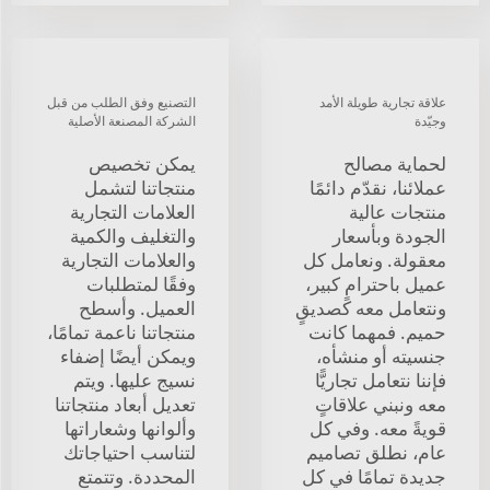
علاقة تجارية طويلة الأمد
التصنيع وفق الطلب من قبل
وجيّدة
الشركة المصنعة الأصلية
لحماية مصالح
يمكن تخصيص
عملائنا، نقدّم دائمًا
منتجاتنا لتشمل
منتجات عالية
العلامات التجارية
الجودة وبأسعار
والتغليف والكمية
معقولة. ونعامل كل
والعلامات التجارية
عميل باحترامٍ كبير،
وفقًا لمتطلبات
ونتعامل معه كصديقٍ
العميل. وأسطح
حميم. فمهما كانت
منتجاتنا ناعمة تمامًا،
جنسيته أو منشأه،
ويمكن أيضًا إضفاء
فإننا نتعامل تجاريًّا
نسيج عليها. ويتم
معه ونبني علاقاتٍ
تعديل أبعاد منتجاتنا
قويةً معه. وفي كل
وألوانها وشعاراتها
عام، نطلق تصاميم
لتناسب احتياجاتك
جديدة تمامًا في كل
المحددة. وتتمتع