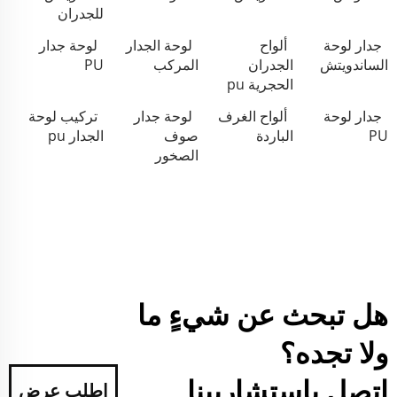
للجدران
جدار لوحة
ألواح
لوحة الجدار
لوحة جدار
الساندويتش
الجدران
المركب
PU
الحجرية pu
جدار لوحة
ألواح الغرف
لوحة جدار
تركيب لوحة
PU
الباردة
صوف
الجدار pu
الصخور
هل تبحث عن شيءٍ ما
ولا تجده؟
اتصل باستشاريينا
اطلب عرض