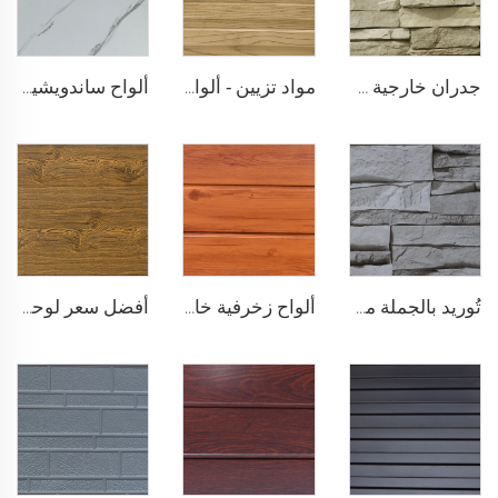
جدران خارجية من الألواح المعدنية 16 مم لوحة معدنية منقوشة زخرفية مقاومة للحريق ألواح ساندويشية من البولي يوريثين
مواد تزيين - ألواح جدارية معدنية عازلة ألواح ساندويشية من البولي يوريثين ألواح ساندويشية من البولي يوريثين لتجديد المنازل القديمة
ألواح ساندويشية من الصلب مقاومة لعوادل الجو عزل حراري للجدران الخارجية المعدنية عزل حراري للواجهات المنزلية
تُوريد بالجملة من المصنع ألواح تغليف خارجية من البولي يوريثين 16 مم ألواح واجهة مطلية بالزنك من البولي يوريثين للاستخدام الخارجي
ألواح زخرفية خارجية مقاومة للماء من البولي يوريثين رغوي ساندويشي مقاومة للغرف الباردة ألواح جدارية معدنية
أفضل سعر لوحة جدارية خارجية مع عزل حراري لوحة سقف خارجي لوحة رغوة بولي يوريثين صلبة للمنازل الصغيرة