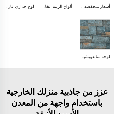
أسعار منخفضة لألواح الجدران الخارجية المعزولة رغوة البولي يوريثين ألواح الألمنيوم المركبة لوحة الجدار الخارجي للمنازل الصغيرة
ألواح الزينة الخارجية المركبة من رغوة البولي يوريثين ألواح معدنية مركبة للجدران الخارجية لإعادة تجديد المنزل
لوح جداري عازل حراري خفيف الوزن من رغوة الـ EPS بسماكة 50 مم و 75 مم للتطبيق الخارجي
لوحة ساندويشية من الفولاذ المعزولة والعازلة للصوت بسماكة 50 مم من رغوة الـ EPS والعزل من البولي يوريثين للجدران والسقف
عزز من جاذبية منزلك الخارجية
باستخدام واجهة من المعدن
الأسود الأنيقة