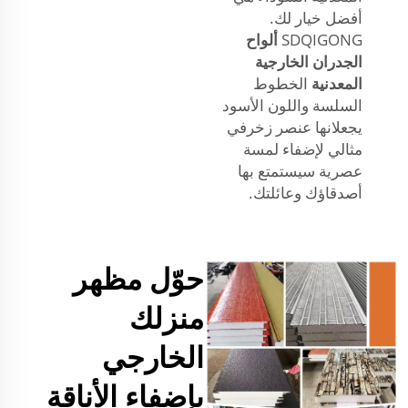
أفضل خيار لك.
SDQIGONG
ألواح
الجدران الخارجية
المعدنية
الخطوط
السلسة واللون الأسود
يجعلانها عنصر زخرفي
مثالي لإضفاء لمسة
عصرية سيستمتع بها
أصدقاؤك وعائلتك.
حوّل مظهر
منزلك
الخارجي
بإضفاء الأناقة