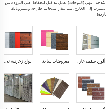
الثلاجة - فهي (اللوحات) تعمل بلا كلل للحفاظ على البرودة من
التسرب إلى الخارج، مما يبقي منتجاتك طازجة ومشروباتك
باردة!
ألواح سقف خارجي رغوة بولي يوريثين معزولة ذات نمط خشب للأسطح الخارجية للمنازل
معروضات ساخنة مضادة للماء سمك 16 مم لوحة رغوية من البولي يوريثين المعزولة لوحة جدار ديكورية لوحة عزل رغوة PU Sandwich
ألواح زخرفية ثلاثية الأبعاد من الرغوة البوليميرية لجدار المنزل الخارجي للمباني المركبة لإعادة تأهيل المنزل