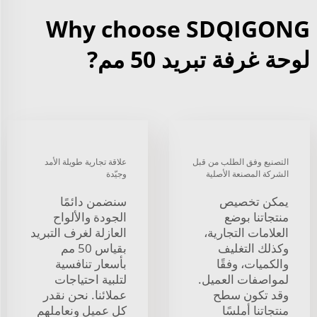
Why choose SDQIGONG
لوحة غرفة تبريد 50 مم?
التصنيع وفق الطلب من قبل
علاقة تجارية طويلة الأمد
الشركة المصنعة الأصلية
وجيّدة
يمكن تخصيص
سنضمن دائمًا
منتجاتنا بوضع
الجودة والألواح
العلامات التجارية،
العازلة لغرف التبريد
وكذلك التغليف
بقياس 50 مم
والكميات، وفقًا
بأسعار تنافسية
لمواصفات العميل.
لتلبية احتياجات
وقد تكون سطح
عملائنا. نحن نقدر
منتجاتنا أملسًا
كل عميل ونعاملهم