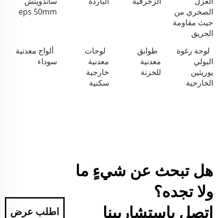
العزل
الزخرفية
الباردة
ساندويتش
الصخري من
eps 50mm
حيث مقاومة
الحريق
لوحة رغوة
طوابق
لوحات
ألواح معدنية
البولي
معدنية
معدنية
سوداء
يوريثين
للخزنة
خارجية
الخارجية
سكنية
هل تبحث عن شيءٍ ما
ولا تجده؟
اتصل باستشاريينا
اطلب عرض