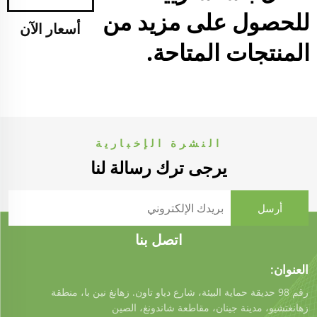
للحصول على مزيد من
أسعار الآن
المنتجات المتاحة.
النشرة الإخبارية
يرجى ترك رسالة لنا
اتصل بنا
العنوان:
رقم 98 حديقة حماية البيئة، شارع دياو تاون. زهانغ نين با، منطقة
زهانغتشيو، مدينة جينان، مقاطعة شاندونغ، الصين