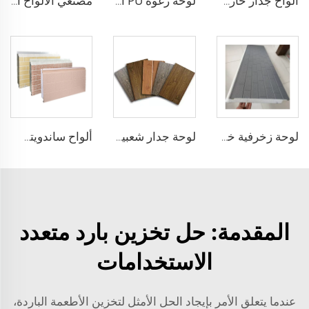
ألواح جدار خارجي مقاومة للماء من رغوة البولي يوريثين العازلة ألواح جانبية خارجية مقاومة للنار من البولي يوريثين
لوحة رغوة PU الساندويتش للجدران الخارجية لتبطين غرف النظافة عند بناء المنازل لوحة ساندويتش PU
مصنعي الألواح النظيفة آلية الألواح المجوفة من المغنيسيوم مقاومة للنار لورش العمل المعقمة ومصانع الأغذية
لوحة زخرفية خفيفة الوزن سهلة التركيب لوحة عزل متكاملة للواجهة الخارجية للجدار العازل للماء
لوحة جدار شعبية بألواح خشبية صوف الصخور ساندويتش لوحات للبناء
ألواح ساندويتش EPS مقاومة للحريق عازلة الرغوة لوحة خشبية مزيفة للجدران الداخلية للمستودعات
المقدمة: حل تخزين بارد متعدد
الاستخدامات
عندما يتعلق الأمر بإيجاد الحل الأمثل لتخزين الأطعمة الباردة،