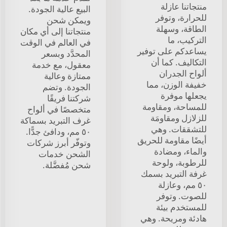
منتجاتنا عازلة
البيع عالية الجودة.
للحرارة، وتوفر
ويمكن شحن
الطاقة، وسهلة
منتجاتنا إلى أي مكان
التركيب، ما
في العالم في الوقت
يساعدكم على توفير
المحدَّد وبسعر
التكاليف. كما أن
معقول، مع خدمة
ألواح الجدران
ممتازة وعالية
خفيفة الوزن، مما
الجودة. وتضم
يجعلها موفرة
شركتنا فريقًا
للمساحة، ومقاومة
متخصصًا في ألواح
للزلازل ومقاومَة
غرف التبريد بسماكة
للتشققات. وهي
٥٠ مم، ودافئ جدًّا.
أيضًا مقاومة للحريق
وتوفّر أبرز شركات
والماء، ومضادة
الشحن خدمات
للرطوبة، ولوحة
شحن مُفضَّلة.
غرفة التبريد بسمك
٥٠ مم، وعازلة
للصوت. وتوفر
للمستخدم بيئة
هادئة ومريحة. وهي