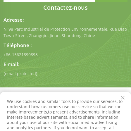
Contactez-nous
Adresse:
N°98 Parc Industriel de Protection Environnementale, Rue Diao
Town Street, Zhangqiu, Jinan, Shandong, Chine
Téléphone :
+86-15621890898
E-mail:
[email protected]
We use cookies and similar tools to provide our services, to
understand how customers use our service so that we can
make improvements,to present advertisements, including
Droits d'auteur © Shandong Qigong Environmental
interest-based advertisements, and to share information
Protection Technology Co., Ltd. Tous droits réservés
about your use of our site with social media, advertising
Politique de confidentialité
Blog
and analytics partners. If you do not want to accept all