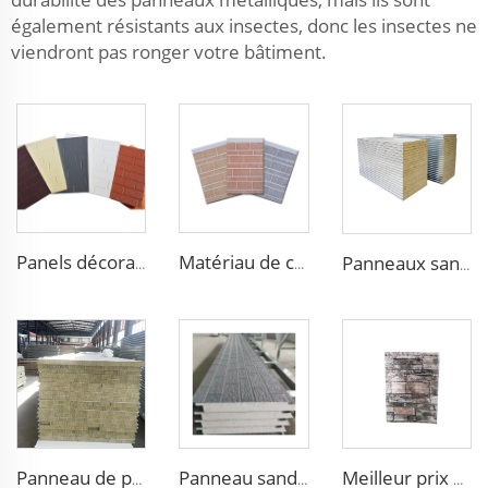
également résistants aux insectes, donc les insectes ne
viendront pas ronger votre bâtiment.
Panels décoratifs étanches pour l'intérieur panels décoratifs pour murs extérieurs
Matériau de construction Plaques décoratives en mousse rigide en polyuréthane PU Panneaux pour murs extérieurs
Panneaux sandwich en laine de roche pour salle blanche Sip Mousse Sip Panneaux Mgo Eps
Panneau de purification sans poussière pour salle blanche, panneau de purification en laine de roche, panneaux sandwich industriels
Panneau sandwich XPS haute performance avec cœur en mousse EPS Panneaux sandwich avec panneau de toit PU et retardateur de feu B1
Meilleur prix 50 mm panneau de construction en mousse extérieur Panneau sandwich brique Feu ignifuge Qualité supérieure Panneau sandwich EPS