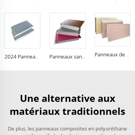
Panneaux de bardage extérieur en motif bois décoratif en panneau sandwich EPS pour mur extérieur
2024 Panneau de bardage isolant décoratif étanche économique Panneau sandwich en mousse de polystyrène panneau métallique
Panneaux sandwich isolants en mousse EPS pour remplacer les panneaux sandwich XPS pour chambre froide
Une alternative aux
matériaux traditionnels
De plus, les panneaux composites en polyuréthane