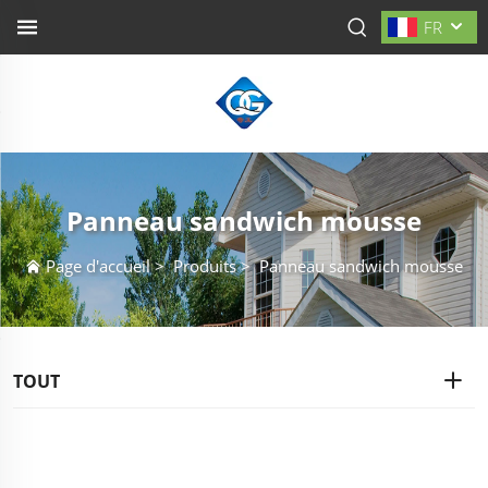
FR
Panneau sandwich mousse
Page d'accueil
>
Produits
>
Panneau sandwich mousse
TOUT