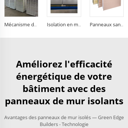
Mécanisme de Fabrication de Panneaux Propres en Magnésium Creux Résistant au Feu pour Atelier Stérile et Usine Alimentaire
Isolation en mousse PU avec laine de roche feuilletée, panneaux sandwich ignifuges 100 mm pour les murs des supermarchés
Panneaux sandwich EPS ignifuges décoratifs en faux bois pour entrepôt
Améliorez l'efficacité
énergétique de votre
bâtiment avec des
panneaux de mur isolants
Avantages des panneaux de mur isolés — Green Edge
Builders - Technologie