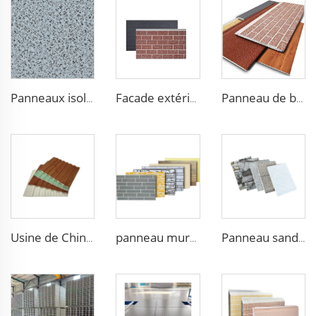
Panneaux isolants légers en mousse de polystyrène Panneaux sandwich en polystyrène Panneau EPS pour salon
Facade extérieure de bâtiment en panneaux sandwich en mousse polyuréthane avec revêtement métallique
Panneau de bardage extérieur étanche à haut rendement et bas coût panneaux de bardage en aluminium pour murs extérieurs
Usine de Chine panneaux sandwich à mousse de polyuréthane revêtement extérieur panneau sandwich pour chambre froide construction de maison
panneau mural en métal pour l'extérieur densité de 43kg/M3 panneau de décoration pour l'intérieur et l'extérieur
Panneau sandwich en polyuréthane avec finition marbre naturel, panneaux d'isolation en mousse PU sculptée en acier métallique pour revêtement extérieur de mur