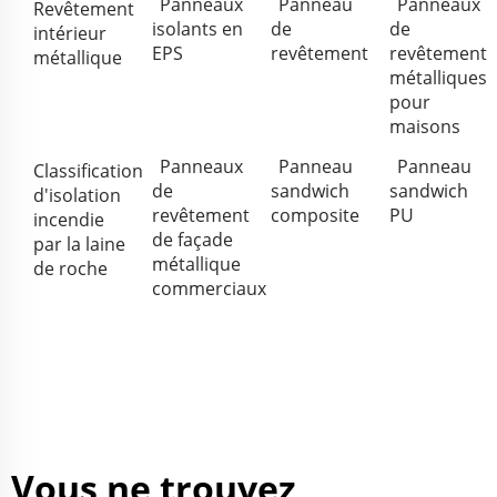
Panneaux
Panneau
Panneaux
Revêtement
isolants en
de
de
intérieur
EPS
revêtement
revêtement
métallique
métalliques
pour
maisons
Panneaux
Panneau
Panneau
Classification
de
sandwich
sandwich
d'isolation
revêtement
composite
PU
incendie
de façade
par la laine
métallique
de roche
commerciaux
Vous ne trouvez