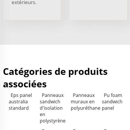
extérieurs.
Catégories de produits
associées
Eps panel
Panneaux
Panneaux
Pu foam
australia
sandwich
muraux en
sandwich
standard
d'isolation
polyuréthane
panel
en
polystyrène