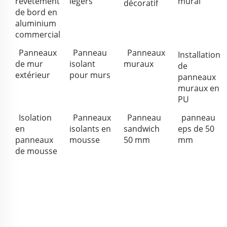
revêtement
légers
mural
décoratif
de bord en
aluminium
commercial
Panneaux
Panneau
Panneaux
Installation
de mur
isolant
muraux
de
extérieur
pour murs
panneaux
muraux en
PU
Isolation
Panneaux
Panneau
panneau
en
isolants en
sandwich
eps de 50
panneaux
mousse
50 mm
mm
de mousse