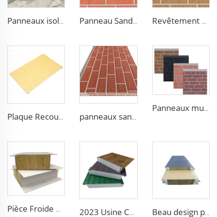
Panneaux isolants légers en mousse de polystyrène Panneaux sandwich en polystyrène Panneau EPS pour salon
Panneau Sandwich en Acier Étanche à l'Eau Isolation Panneaux Muraux Extérieurs en Métal Isolation Revêtement pour Maison
Revêtement Mural décoratif en Mousse de Polyuréthane Imitation Brique Ignifuge Panneaux Sandwich Métalliques Isolants sans Joints
Panneaux muraux imitation bois PU insonorisants, panneaux sandwich à mousse de polyuréthane isolants, décoration caravane
Plaque Recouverte d'Alliage Aluminium-Zinc 16mm panneau mural en polyuréthane panneau sandwich isolant en mousse pu pour la décoration
panneaux sandwich en polyuréthane de 16 mm avec isolation métallique, panneaux d'enveloppe thermique isolants en mousse PU
Pièce Froide Maison sur Mesure Structure Industrielle en Acier Sandwich Panneaux de Laine de Roche pour Isolation en Construction
2023 Usine Conception 3D ignifuge panneau sandwich isolant XPS/EPS panneau structurel isolant en mousse
Beau design panneau mural isolant en plaques gravées en métal pour entrepôt