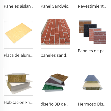
Paneles aislantes de espuma ligera, paneles sándwich de poliestireno, panel EPS para pared de sala de estar
Panel Sándwich de Acero Impermeable Aislamiento Paneles de Fachada Metálicos Aislamiento Revestimiento para Casa
Revestimiento decorativo de espuma de poliuretano imitación ladrillo, paneles sándwich ignífugos de poliuretano, paneles sándwich metálicos aislados sin juntas
Paneles de pared de madera falsa PU insonorizados paneles sándwich de espuma de poliuretano aislados decoración para caravana
Placa de aluminio-zinc recubierta con panel de poliuretano de 16 mm para paredes, revestimiento de fachada sandwich aislado
paneles sandwich de poliuretano aislantes metálicos de 16 mm, paneles recubridos térmicos de espuma de PU
Habitación Fría Casa a Medida Estructura de Acero Industrial Paneles Sándwich de Lana de Roca para Aislamiento en Construcción
diseño 3D de fábrica 2023 panel sándwich aislado estructural de espuma ignífuga xps eps
Hermoso Diseño de Panel de Pared Aislada Exterior con Paneles de Metal Tallado para Almacén