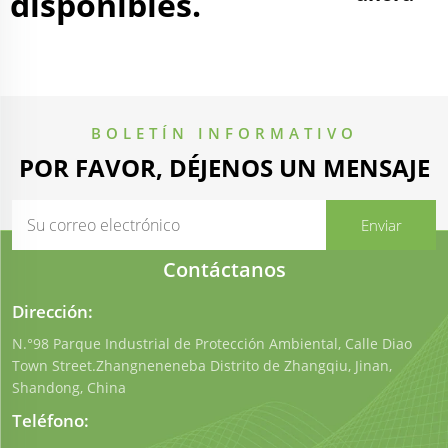
disponibles.
BOLETÍN INFORMATIVO
POR FAVOR, DÉJENOS UN MENSAJE
Contáctanos
Dirección:
N.°98 Parque Industrial de Protección Ambiental, Calle Diao
Town Street.Zhangneneneba Distrito de Zhangqiu, Jinan,
Shandong, China
Teléfono: