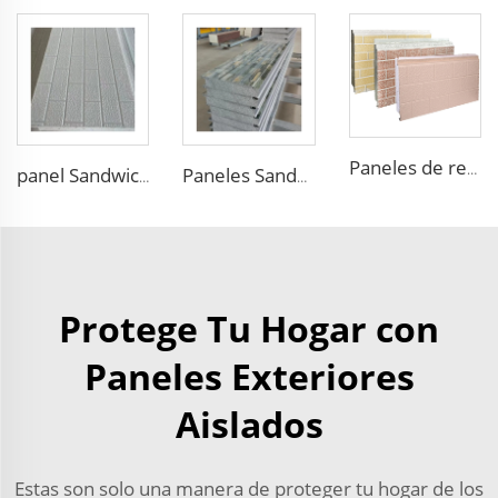
Paneles de revestimiento exterior con patrón de madera decorativa para paredes externas de panel sándwich EPS
panel Sandwich Aislante de Acero con Núcleo de Poliestireno EPS de 30mm-100mm de Espesor Panel Sandwich de Espuma PU para Techo
Paneles Sandwich EPS para Exterior con Paneles de Pared de Metal en Relieve Falso y Fachada Exterior con Excelente Rendimiento
Protege Tu Hogar con
Paneles Exteriores
Aislados
Estas son solo una manera de proteger tu hogar de los