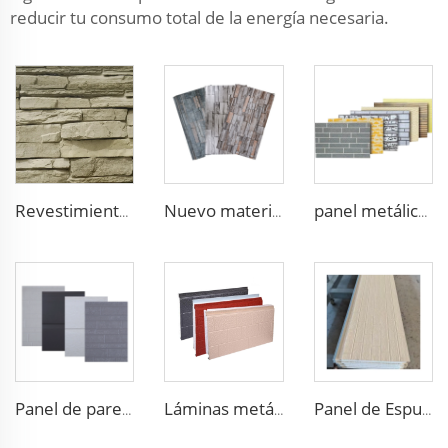
reducir tu consumo total de la energía necesaria.
Revestimiento Exterior de Pared Panel Metálico 16mm Tablero Tallado en Metal Decoración Ignífuga Paneles Sándwich de Poliuretano
Nuevo material ignífugo pu panel de piedra exterior para decoración de paredes aislantes
panel metálico de revestimiento de pared exterior e interior con densidad de 43kg/m3
Panel de pared exterior de poliuretano, tablero de aislamiento de poliuretano de grado B1, paneles ignífugos para construcción
Láminas metálicas aislantes con paneles decorativos de espuma de EPS
Panel de Espuma Ligera Impermeable B1 Panel Sandwich EPS para Aislamiento Exterior de Muros para Cámara Frigorífica/Bodega