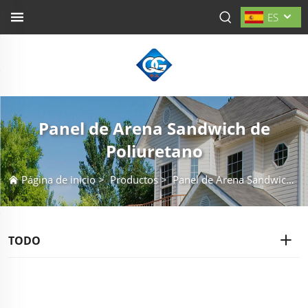
ES
Panel de Arena Sandwich de
Poliuretano
Página de inicio
>
Productos
>
Panel de Arena Sandwich de Poliuretano
TODO