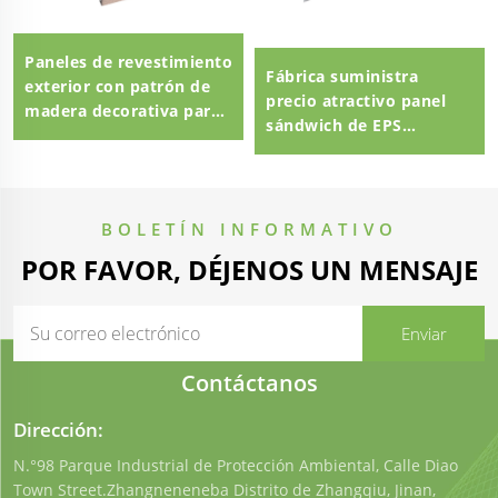
Paneles de revestimiento
Fábrica suministra
exterior con patrón de
precio atractivo panel
madera decorativa para
sándwich de EPS
paredes externas de
ignífugo, panel sándwich
panel sándwich EPS
de EPS de 100mm de
poliestireno
BOLETÍN INFORMATIVO
POR FAVOR, DÉJENOS UN MENSAJE
Contáctanos
Dirección:
N.°98 Parque Industrial de Protección Ambiental, Calle Diao
Town Street.Zhangneneneba Distrito de Zhangqiu, Jinan,