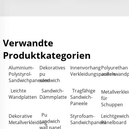
Verwandte
Produktkategorien
Aluminium-
Dekoratives
Innenvorhang
Polyurethan
Polystyrol-
pu
Verkleidungspaneele
außenwandp
Sandwichpaneelen
sandwich
Leichte
Sandwich-
Tragfähige
Metallverkle
Wandplatten
Dämmplatte
Sandwich-
für
Paneele
Schuppen
Pu
Dekorative
Styrofoam-
Leichtgewich
sandwich
Metallverkleidung
Sandwichpaneel
Panelboard
wall panel