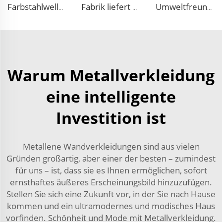
Farbstahlwellgedämmt EPS XPS Sandwichplatte Polystyrol-Foamplatten Sandwich-Wandplatte für Wohngebäude
Fabrik liefert attraktive Preise für Außensandwich-Paneel Sandwich-Tafel-Panel EPS-Sandwich-Wandpaneel für schnelle Konstruktion
Umweltfreundliche feuerfeste eps Sandwich-Platte Außenwanddekoration Dach-Sandwich-Platten
Warum Metallverkleidung
eine intelligente
Investition ist
Metallene Wandverkleidungen sind aus vielen
Gründen großartig, aber einer der besten – zumindest
für uns – ist, dass sie es Ihnen ermöglichen, sofort
ernsthaftes äußeres Erscheinungsbild hinzuzufügen.
Stellen Sie sich eine Zukunft vor, in der Sie nach Hause
kommen und ein ultramodernes und modisches Haus
vorfinden. Schönheit und Mode mit Metallverkleidung.