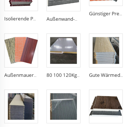
Günstiger Preis Schaumwärmedämmung Dach Aluminium PU Polyurethan Sandwich Panel Wand
Isolierende PU Verkleidungspaneelen Außenwand feuerfest Polyurethan Schaum Sandwich Paneelen isolierte metallene Zusammengesetzte Wandpaneel
Außenwand-Dämmungsdekorationsschienen Verbundaluminium-Polyurethan-Sandwich-Panele
Außenmauersteingesteckepaneelen Polyurethan-Schäumpaneele PU-isolierte Metallverkleidung für Haus außen
80 100 120Kg/M3 feuerfestes Sandwich-Isolierungsplatten wasserdichte Gesteinswolle Platte Polyurethan Sandwich Panel für Dach/Wand
Gute Wärmedämmung Metallverkleidung Innensenken-Dämmung Außenwand-Panel mit günstigem Preis und hoher Qualität