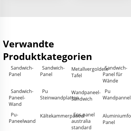
Verwandte
Produktkategorien
Sandwich-
Sandwich-
Sandwich-
Metallvergoldete
Panel
Panel
Panel für
Tafel
Wände
Sandwich-
Pu
Pu
Wandpaneel-
Paneel-
Steinwandplatten
Wandpannel
Sandwich
Wand
Pu-
Eps panel
Kältekammerpaneel
Aluminiumf
Paneelwand
australia
Panel
standard