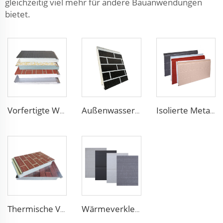
gleichzeitig viel mehr für andere Bauanwendungen
bietet.
Vorfertigte Wand EPS-Paneel-Wand-Haus-Außenwand-Vorfertigte-Wand-Preis
Außenwasserfest und feuerfestes EPS-Foam-Isolierpaneel Foam-EPS-Paneel
Isolierte Metallfassade EPS-Foam-Platten dekoratives Wandpaneel isoliertes Sandwich-Wandpaneel
Thermische Verzierungsseitenpanele, Außenwand-Strukturisolierpaneele, Schaum-Sandwich-Paneele
Wärmeverkleidung Vorfabriziertes Haus EPS Schaumbretter Metallverkleidung Schaum-Sandwichpaneel