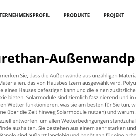
TERNEHMENSPROFIL
PRODUKTE
PROJEKT
urethan-Außenwandp
merken Sie, dass die Außenwände aus unzähligen Materia
Materialien, das von Hausbesitzern ausgewählt wird, Poly
re eines Hauses befestigen kann und die einen zusätzli
ie bieten. Solarmodule sind ziemlich faszinierend und in
en Wetter funktionieren, was sie am besten für Sie tun, 
gerne über die Zeit hinweg Solarmodule nutzen) und waru
ziell entworfen, um allen Wetterbedingungen standzuhal
Winde aushalten. Sie bestehen aus einem sehr starken und
 Panele sind äußerst langlebig und benötigen für eine erh