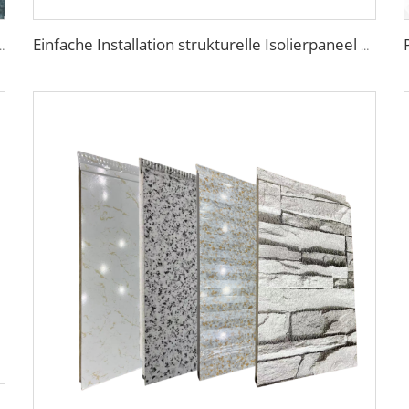
te Isolationspolyurethan-EPS-Schaumsandwichplatte für Wand und Dach
Einfache Installation strukturelle Isolierpaneel dekoratives Metallpaneel Wand Hausbaustoffe