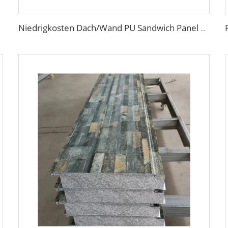
Niedrigkosten Dach/Wand PU Sandwich Panel Verbundwandpanel / Brett für Stahl-Vorfabrikationsbau/-Werkstatt/-Lagerhaus