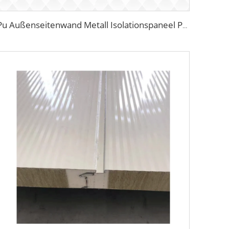
Pu Außenseitenwand Metall Isolationspaneel Polyurethan Pu Hart Schaum Isolierte Sandwich Panele