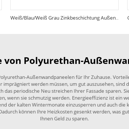
Weiß/Blau/Weiß Grau Zinkbeschichtung Außen- und Innenwandisolierung Metallverzierung Dekoratives EPS/PU-Sandwich-Panel
le von Polyurethan-Außenw
 Polyurethan-Außenwandpaneelen für Ihr Zuhause. Vorteile
er imprägniert werden müssen, um gut auszusehen, sind di
h das periodische Neu streichen Ihrer Fassade sparen. Si
n, wenn sie schmutzig werden. Energieeffizienz ist ein wei
end der kalten Wintermonate einzusperren und auch die 
t. Dadurch können Ihre Heizkosten gesenkt werden, was gu
Ihnen Geld zu sparen.