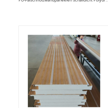
PU-Falschholzwandpaneelen schalldicht Polyurethan-Schäumpaneele isolierte Dekoration Wohnwagenverkleidung