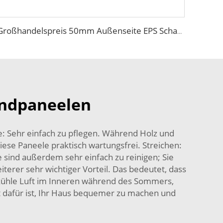
Großhandelspreis 50mm Außenseite EPS Schaum Sandwich-Wandpaneel dekoratives Wandpaneel metallenes Seitenwand leichtgewichtig bequem maßgeschneidert
andpaneelen
: Sehr einfach zu pflegen. Während Holz und
ese Paneele praktisch wartungsfrei. Streichen:
e sind außerdem sehr einfach zu reinigen; Sie
terer sehr wichtiger Vorteil. Das bedeutet, dass
kühle Luft im Inneren während des Sommers,
t dafür ist, Ihr Haus bequemer zu machen und