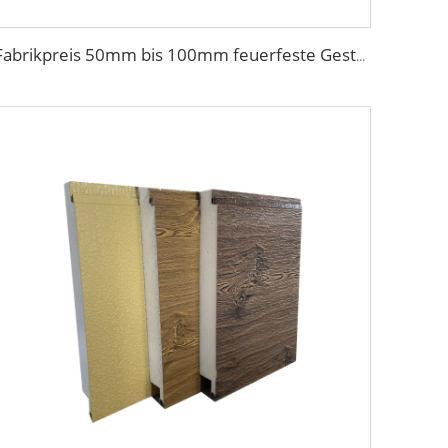
Fabrikpreis 50mm bis 100mm feuerfeste Gesteinswolle Sandwich-Panel Wellenplatte äußere Dämmplatte