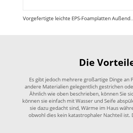
Vorgefertigte leichte EPS-Foamplatten Außendach-Sandwichpaneel Metall-Sandwichpaneel Wärmeisolierend Lärmdämmend Feuerfest
Die Vortei
Es gibt jedoch mehrere großartige Dinge an
andere Materialien gelegentlich gestrichen od
Ähnlich wie oben beschrieben, können Sie sic
können sie einfach mit Wasser und Seife abspüle
sie dazu gedacht sind, Wärme im Haus währ
obwohl dies kein katastrophaler Nachteil is