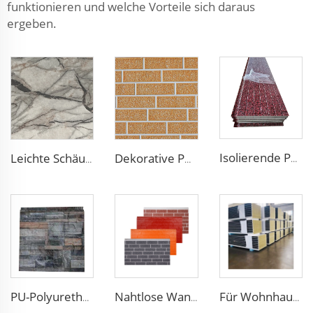
funktionieren und welche Vorteile sich daraus
ergeben.
Isolierende PU Verkleidungspaneelen Außenwand feuerfest Polyurethan Schaum Sandwich Paneelen isolierte metallene Zusammengesetzte Wandpaneel
Leichte Schäumungsisolationsplatten Polystyrol-Sandwichplatten EPS-Plattenwand für das Wohnzimmer
Dekorative PU-Fake-Backsteinwandverkleidung Feuerfeste Polyurethanschaum-Sandwichplatten Gedämmte Metallnahtlose Sandwichplatten
PU-Polyurethan-Schaum-Sandwich-Paneel Außenwandisolierung Polyurethan-Ziegelwandpaneel
Nahtlose Wandpanele, PU-Polyurethanschaum-Sandwich-Panele und Außenwandpaneel für Hausdekoration
Für Wohnhaus flammresistente Dachplatten mit Gesteinswollkern Wandpaneelverkleidung Metallseitenwände mit glatter Oberfläche