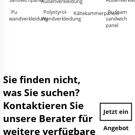
Außenverkleidung
Pu
Polystyrol-
Pu foam
Kältekammerpaneel
wandverkleidung
Wandverkleidung
sandwich
panel
Sie finden nicht,
was Sie suchen?
Kontaktieren Sie
Jetzt ein
unsere Berater für
Angebot
weitere verfügbare