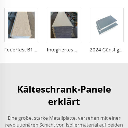
Feuerfest B1 Leichtes Schaumwandpaneel EPS Sandwich-Panel Außenwand-Dämmpaneel für Kühlraum/Lager
Integriertes Metall-Wandpaneel Außenwandfassade Thermoisolation Feuerfestes Wandverkleidungspaneel für Hausbau Outdoor
2024 Günstige wasserdichte dekorative isolierte Wandverkleidung Paneel Dekoratives Sandwich-Paneel Polystyrol Schaumstoff Metall Verkleidungspaneel
Kälteschrank-Panele
erklärt
Eine große, starke Metallplatte, versehen mit einer
revolutionären Schicht von Isoliermaterial auf beiden