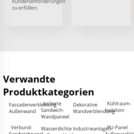
Kundenanforderungen
zu erfüllen.
Verwandte
Produktkategorien
Isolierte
Kühlraum-
Fassadenverkleidung
Dekorative
Sandwich-
Isolation
Außenwand
Wandverblendung
Wandpaneel
Verbund-
PU-Panel
Wasserdichte
Industrieanlagen
Sandwichpanel
Außenverkle