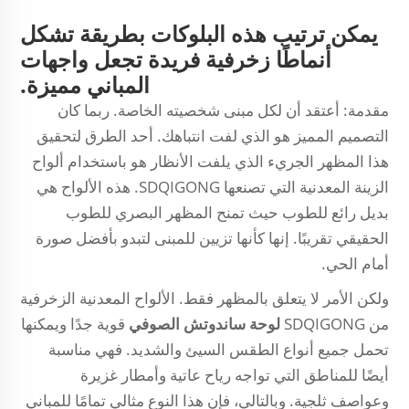
يمكن ترتيب هذه البلوكات بطريقة تشكل
أنماطًا زخرفية فريدة تجعل واجهات
المباني مميزة.
مقدمة: أعتقد أن لكل مبنى شخصيته الخاصة. ربما كان
التصميم المميز هو الذي لفت انتباهك. أحد الطرق لتحقيق
هذا المظهر الجريء الذي يلفت الأنظار هو باستخدام ألواح
الزينة المعدنية التي تصنعها SDQIGONG. هذه الألواح هي
بديل رائع للطوب حيث تمنح المظهر البصري للطوب
الحقيقي تقريبًا. إنها كأنها تزيين للمبنى لتبدو بأفضل صورة
أمام الحي.
ولكن الأمر لا يتعلق بالمظهر فقط. الألواح المعدنية الزخرفية
من SDQIGONG
لوحة ساندوتش الصوفي
قوية جدًا ويمكنها
تحمل جميع أنواع الطقس السيئ والشديد. فهي مناسبة
أيضًا للمناطق التي تواجه رياح عاتية وأمطار غزيرة
وعواصف ثلجية. وبالتالي، فإن هذا النوع مثالي تمامًا للمباني