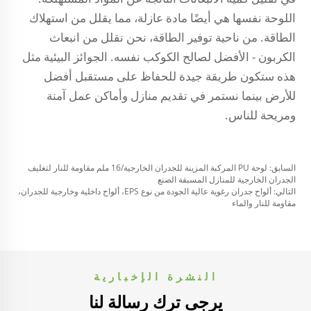
اللوحة نفسها هي أيضًا مادة عازلة، مما يقلل من استهلاك
الطاقة. من ناحية توفير الطاقة، نحن نقلل من انبعاث
الكربون - الأفضل لصالح الكوكب نفسه. الجوائز البيئية مثل
هذه ستكون طريقة جيدة للحفاظ على مستقبل أفضل
للأرض بينما نستمر في تقديم منازل وأماكن عمل آمنة
ومريحة للناس.
السابق:
لوحة PU المركبة المزينة للجدران الخارجية/16 ملم مقاومة للنار لتغليف
الجدران الخارجية للمنازل المسبقة الصنع
التالي:
ألواح جدران رغوية عالية الجودة من نوع EPS، ألواح داخلية وخارجية للجدران،
مقاومة للنار والماء
النشرة الإخبارية
يرجى ترك رسالة لنا