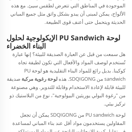
الموجودة في المناطق التي تتعرض لطقس سيئ. مع هذه
الألواح، يمكن لمبنى أن يبدو بشكل واثق مثل جميع المباني
الحديثة ويتحمل حتى أعنف قوى الطبيعة.
لوحة PU Sandwich الإيكولوجية لحلول
البناء الخضراء
هل سمعت من قبل عن العبارة الصديقة للبيئة؟ إنها عبارة
تُستخدم لوصف المواد والأفعال التي تكون لطيفة تجاه
كوكبنا. بديل رائع للمواد البناء التقليدية هو لوحة PU
sandwich من SDQIGONG. هذه
لوحة رغوية مركبة
صديقة
للبيئة قابلة لإعادة الاستخدام وقابلة للتدوير. وهي مصنوعة
من "رغوة البولي يوريثين البيولوجية"، نوع من البلاستيك ذو
تركيز بيئي.
لوحة PU sandwich من SDQIGONG يمكن أن تجعل
المقاولين يستخدمون مواد أقل عند بناء المباني لمساعدة
في تقليل كمية الانبعاثات الناتجة عن المواد المستهلكة.