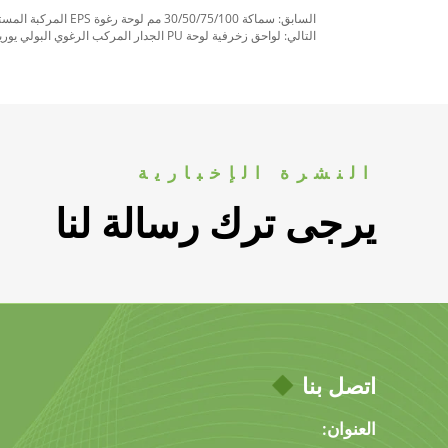
السابق:
سماكة 30/50/75/100 مم لوحة رغوة EPS المركبة المستخدمة في الجدران والأجزاء الخارجية في أستراليا
التالي:
لواحق زخرفية لوحة PU الجدار المركب الرغوي البولي يوريثين للجدران والأسطح
النشرة الإخبارية
يرجى ترك رسالة لنا
اتصل بنا
العنوان: