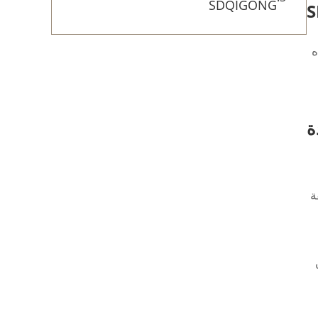
SDQIGONG
ه
ة
ة