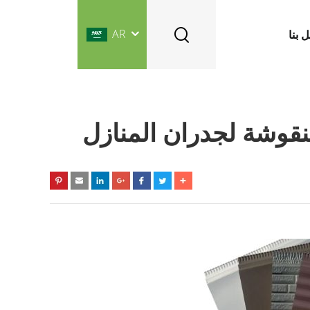
AR
 بنا