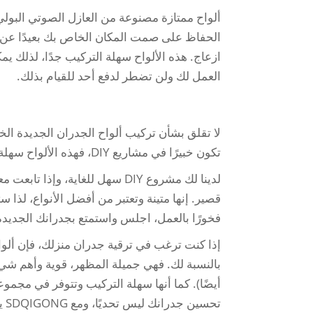
ألواح ممتازة مصنوعة من العازل الصوتي البولي
الحفاظ على صمت المكان الخاص بك بعيدًا عن ال
ازعاج. هذه الألواح سهلة التركيب جدًا، لذلك يم
العمل لك ولن تضطر لدفع أحد للقيام بذلك.
لا تقلق بشأن تركيب ألواح الجدران الجديدة الخاصة بك
تكون خبيرًا في مشاريع DIY، فهذه الألواح سهلة التركيب للغاية.
لدينا لك مشروع DIY سهل للغاية،
قصير. إنها متينة وتعتبر من أفضل الأنواع، لذا
فخورًا بالعمل، اجلس واستمتع بجدرانك الجديدة ال
بالنسبة لك. فهي جميلة المظهر، قوية وأهم شي
أيضًا). كما أنها سهلة التركيب وتتوفر في مجمو
تحسين جدرانك ليس تحديًا، ومع SDQIGONG يمكن أن يكون الأمر ممتعًا بالفعل.