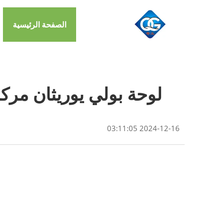
الصفحة الرئيسية
لوحة بولي يوريثان مركبة SDQIGONG ألواح معدنية منقوشة لجدران ا
2024-12-16 03:11:05