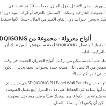
 يوريثين وهي الأفضل لعزل المنزل وجعله دافئًا. تساعدها في
ضوضاء الخارجية ويمكنك الاستمتاع بالغرفة أو غرفة النوم دون أي
كنك تحسين جدرانك دون إنفاق الكثير من المال. حسنًا، لأنها ستفعل
ألواح معزولة - مجموعة من SDQIGONG
؟ لا تفعل. SDQIGONG
لوحة ساندوتش
. ليس عليك أن
 وإذا تابعت معنا، نعلم أنك ستتمكن من تركيب ألواح الجدران الجديدة في وقت
 ستتمكن من الاعتماد على قطعة جيدة لسنوات. بينما يجب أن تكون
تي تبدو أكثر جمالاً.
إذا كنت ترغب في ترقية جدران منزلك، فإن ألواح الجدران SDQIGONG PU Panel Wall Panels هي خيار رائع
ء أنها تساعد في الحفاظ على دفء المنزل (مع تقليل الضوضاء
عة متنوعة من الأنواع، مما يمنحك شيئًا يرضي مساحتك بسهولة.