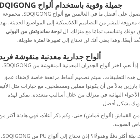
جميلة وقوية باستخدام ألواح SDQIGONG
جدرانك جميلة وقوية. صحيح؟ حسنًا، يمكنك الحصول على أفضل ما في العالمين مع ألواح SDQIGONG. مجموعة
معروفة للبشر من التصاميم الكلاسيكية إلى المواضيع الحديثة. بهذ
 ذوقك وتتناسب تمامًا مع منزلك. ال
لوحة ساندوتش من البولي
أيضًا. وهذا يعني أنك لن تحتاج إلى تغييرها لفترة طويلة.
ألواح جدارية معدنية منقوشة فريد
، اختر ألواح الجدران المعدنية المنقوشة من SDQIGONG.
ثل هذه التطبيقات، سيتم تصميم أنماط مرتفعة خاصة لإضفاء عمق
بارزين بدلاً من أن يكونوا مملين ومسطحين. مع خيارات مثل الأنيق
الأجواء النهائية في منزلك من خلال أساليب متعددة. يمكن لهذه
سلوبك بشكل أفضل.
متازًا قريبًا جدًا من القماش (ألواح قماش) حتى. وكم ذكر أعلاه، فهي هادئة أكثر من
صاص الصوت.
فئًا وهدوءًا؟ إذن تحتاج إلى ألواح PU من SDQIGONG.