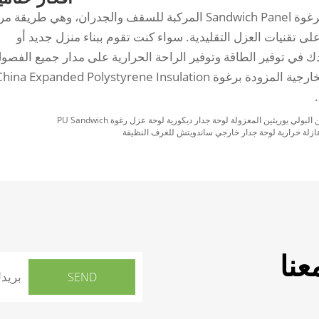
لوحة زخرفية خارجية من الصين مصنوعة من الرغوة Sandwich Panel المركبة للسقف والجدران، وهي طريقة
على تقنيات العزل التقليدية. سواء كنت تقوم ببناء منزل جديد أو
اء القديم، فإن ألواح العزل EPS تساعدك في توفير الطاقة وتوفير الراحة الحرارية على مدار جميع الفص
إذا كان الأمر كذلك، فإن لوحة العزل المعدنية الخارجية المزودة برغوة ina Expanded Polystyrene Insulation
ازلة حرارية لوحة جدار خارجي ساندويتش للغرف النظيفة
نا