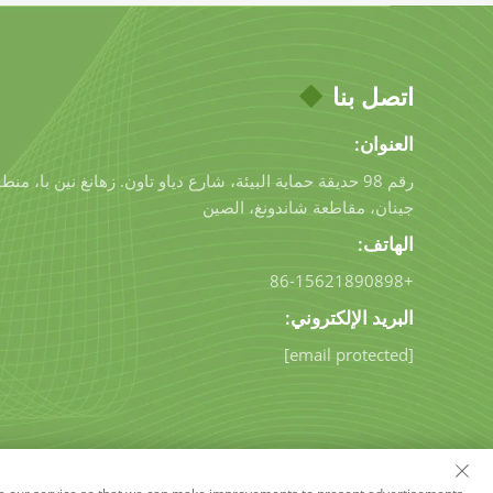
اتصل بنا
العنوان:
رقم 98 حديقة حماية البيئة، شارع دياو تاون. زهانغ نين با، م
جينان، مقاطعة شاندونغ، الصين
الهاتف:
+86-15621890898
البريد الإلكتروني:
[email protected]