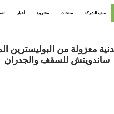
ملف الشركة
منتجات
مشروع
أخبار
اتص
نية معزولة من البوليسترين ال
ساندويتش للسقف والجدران