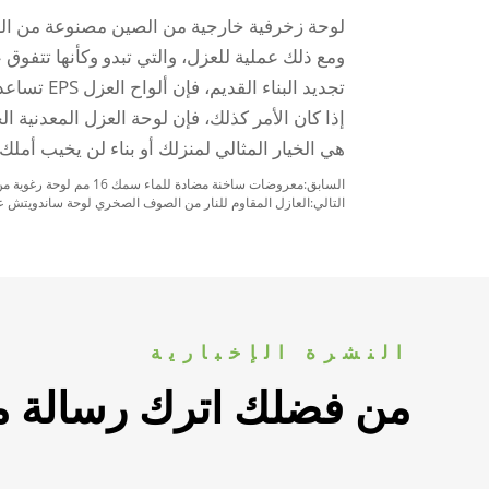
ومع ذلك عملية للعزل، والتي تبدو وكأنها تتفوق 
تجديد البن
هي الخيار المثالي لمنزلك أو بناء لن يخيب أملك.
السابق:
معروضات ساخنة مضادة للماء سمك 16 مم لوحة رغوية من البولي يوريثين المعزولة لوحة جدار ديكورية لوحة عزل رغوة PU Sandwich
التالي:
العازل المقاوم للنار من الصوف الصخري لوحة ساندويتش ع
النشرة الإخبارية
من فضلك اترك رسالة مع