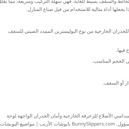
للحائط والسقف بسيط للغاية. فهي سهلة التركيب وسريعة، مما يقل
يجعلها أداة مثالية للاستخدام من قبل صناع المنازل.
ة للجدران الخارجية من نوع البوليسترين الممدد الصيني للسقف
 فيها.
لى الحجم المناسب.
ار أو السقف.
اسي الأضلاع للزخرفة الخارجية وأمان الجدران الواجهة لوحة
الرملwich قد وضع نفسها كمواطن موثوق ومسؤول. BunnySlippers.com بابوشات الأرنب | مواضيع البوبشات