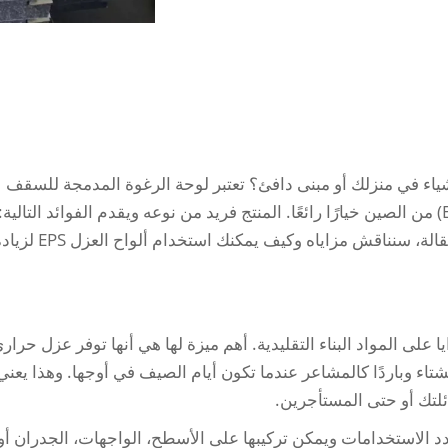
ياء في منزلك أو مبنى دافئ؟ تعتبر لوحة الرغوة المدمجة للسقف
والجدار المصنوعة من البوليسترين الممدد (EPS) من الصين خيارًا رائعًا. المنتج فريد من نوعه ويقدم الفوائد التالية:
السلامة الكفاءة سهولة الاستخدام. في هذه المقالة، سنناقش مزاياه وكيف يمكنك استخدام ألواح 
 على عزل حراري، تقدم ألواح EPS مزايا على المواد البناء التقليدية. أهم ميزة لها هي أنها توفر عزل حرار
اء وباردًا كالمشاعر عندما تكون أيام الصيف في أوجها. وهذا يعني
لتك أو حتى المستأجرين.
واح العزل من EPS بشكل متعدد الاستخدامات ويمكن تركيبها على الأسطح، الواجهات، الجدران أو