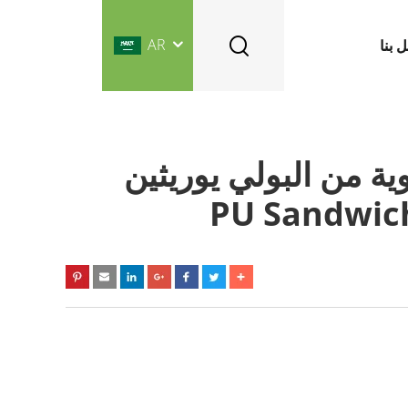
AR
 بنا
ء سمك 16 مم لوحة رغوية من البولي يوريثين