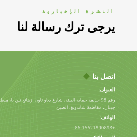
النشرة الإخبارية
يرجى ترك رسالة لنا
اتصل بنا
العنوان:
رقم 98 حديقة حماية البيئة، شارع دياو تاون. زهانغ نين با، م
جينان، مقاطعة شاندونغ، الصين
الهاتف:
+86-15621890898