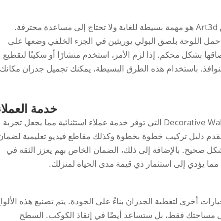
تركيب ألواح الجدران الديكورية ثلاثية الأبعاد من Art3d هو مهمة بسيطة للغاية ولا تحتاج إلى مساعدة محترفة.
ارك. احمل اللوحة بلصق البولي يوريثين في الجزء الخلفي وضعها على
اقها بشكل محكم. إذا لزم الأمر، استخدم منشارًا أو سكينًا لتقطيع
والنوافذ. باستخدام هذه الطرق البسيطة، يمكنك تجميل جدران مكانك
خدمة العملاء
لمزيد من المعلومات عن شركتنا، زور Decorative Wall Panels التي توفر خدمة عملاء استثنائية مما يجعل تجربة
م دليل تركيب خطوة بخطوة وكذلك مقاطع فيديو تعليمية لضمان
شكل صحيح. بالإضافة إلى ذلك، الضمان الخاص بهم يعزز الثقة في
 مما يؤدي إلى استثمار ذي قيمة مدى الحياة لمنزلك.
يارات أخرى لتغطية الجدران بناءً على الجودة. يتم تصنيع هذه الألوا
إلى مساحتك فقط، بل ستساعد أيضًا في إنقاذ الكوكب. السطح