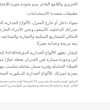
الحريري واللامع الفاخر يبدو بجودة مثيرة للإعج
تطبيقات متعددة الاستخدامات:
سواء داخل أو خارج المنزل، الألواح الجدارية ال
جدرانك الداخلية، الأسقف وحتى الأجزاء الخارج
المثالي للمشاريع السكنية والتجارية والصناعي
بيئة مريحة وجذابة بصريًا.
لإيجاز
آمن وجودة ممتازة لفن الجدران يجعله خيارًا ممت
العملاء الشاملة وفترة ضمان شاملة تتناسب م
بصرية لمنزلك. للألواح الجدارية الديكورية السح
السابق:
لوحة جدارية خارجية بوزن 43 كجم/م3 لوحة جدارية معدنية للزينة الداخلية والخارجية
التالي:
لوحة زخرفية خارجية معدنية معزولة من البوليسترين المم