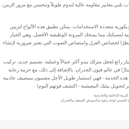
اب تلبي معايير مقاومة عالية لتدوم طويلاً وتتحسن مع مرور الزمن.
ديكورية متعددة الاستخدامات. يمكن تطبيق هذه الألواح لتزيين
ية لمسكنك مما يمنحك المرونة الوظيفية الأفضل. وهي الخيار
ة نظرًا لخصائص العزل وامتصاص الصوت التي تعتبر ضرورية لإنشاء
، تظهر الألواح الجدارية الديkorative كخيار رائع لجعل منزلك يبدو أكثر جمالاً وعملية. تصميم جديد، تركيب
ازًا في عالم فنون الجدران. بالإضافة إلى ذلك، مع حزمة رعاية
ع هذه الخدمة - فهي استثمار طويل الأجل مضمون سيضيف جاذبية
ر لتحويل بيئتك المعيشية - اكتشف قوتهم اليوم!
دد الصيني لوحة رغوة ساندويتش للسقف والجدران