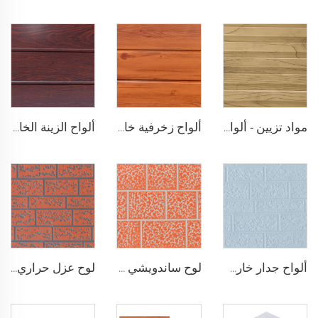
مواد تزيين - ألواح جدارية معدنية عازلة ألواح ساندويشية من البولي يوريثين ألواح ساندويشية من البولي يوريثين لتجديد المنازل القديمة
ألواح زخرفية خارجية مقاومة للماء من البولي يوريثين رغوي ساندويشي مقاومة للغرف الباردة ألواح جدارية معدنية
ألواح الزينة الخارجية المركبة من رغوة البولي يوريثين ألواح معدنية مركبة للجدران الخارجية لإعادة تجديد المنزل
ألواح جدار خارجي من الفولاذ المجلفن المنحوت، ألواح لواجهات وأسطح البيوت الجاهزة، ألواح ساندويشية من البولي يوريثين للمشاريع الخارجية
لوح ساندويشي من رغوة البولي يوريثين (PU) بسمك 16 مم، ألواح عازلة حرارية خفيفة الوزن للواجهات الخارجية، تغليف معدني للجدران في المنازل
لوح عزل حراري للواجهات الخارجية مقاوم للحريق بقلب من رغوة البولي يوريثين (PU)، ألواح ساندويشية بدون فواصل، تغليف معدني للجدران في المنازل