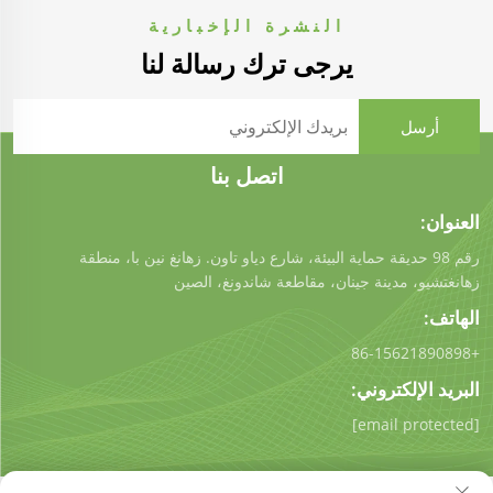
النشرة الإخبارية
يرجى ترك رسالة لنا
اتصل بنا
العنوان:
رقم 98 حديقة حماية البيئة، شارع دياو تاون. زهانغ نين با، منطقة
زهانغتشيو، مدينة جينان، مقاطعة شاندونغ، الصين
الهاتف:
+86-15621890898
البريد الإلكتروني:
[email protected]