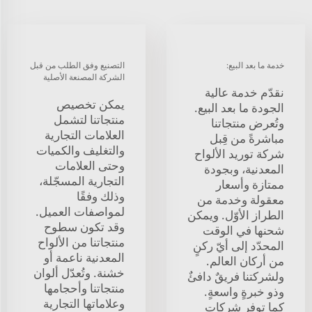
خدمة ما بعد البيع:
التصنيع وفق الطلب من قبل
الشركة المصنعة الأصلية
نقدّم خدمة عالية
يمكن تخصيص
الجودة ما بعد البيع.
منتجاتنا لتشمل
وتُعرض منتجاتنا
العلامات التجارية
مباشرةً من قِبل
والتغليف والكميات
شركة توريد الألواح
وحتى العلامات
المعدنية، وبجودة
التجارية المسجّلة،
ممتازة وأسعار
وذلك وفقًا
معقولة وخدمة من
لمواصفات العميل.
الطراز الأوّل. ويمكن
وقد تكون سطوح
شحنها في الوقت
منتجاتنا من الألواح
المحدّد إلى أيّ ركنٍ
المعدنية ناعمة أو
من أركان العالم.
خشنة. وتُعدّل ألوان
ولشركتنا فريقٌ دافئٌ
منتجاتنا وأحجامها
وذو خبرةٍ واسعةٍ.
وعلاماتها التجارية
كما توفر شركات