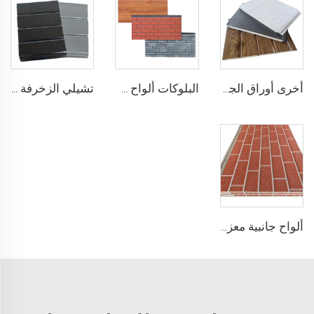
أخرى أوراق الجدران ألواح الجدران الألواح المعدنية ألواح PU المعزولة الألواح الخارجية المعدنية للجدران
البلوكات ألواح جانبية خارجية معدنية ألواح جدران خارجية مسبقة الصنع من البولي يوريثين
تشيلي الزخرفة الشعبية بلاستيك محاك الألواح الجدارية ألواح رغوة البولي يوريثين المركبة العازلة ألواح جانبية معدنية سوداء للمنزل
ألواح جانبية معزولة معدنية سميكة 16مم ألواح مركبة معزولة بالبولي يوريثين PU الرغوية المعزولة حراريًا