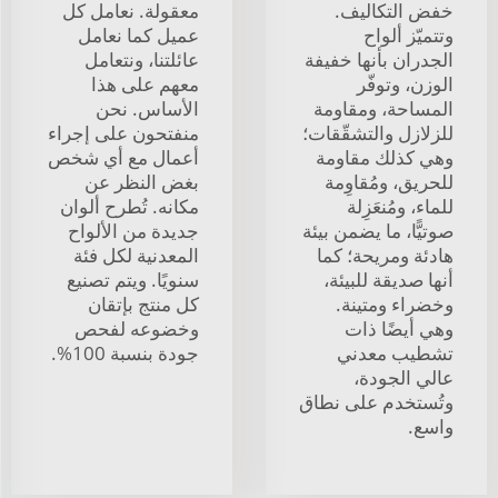
خفض التكاليف.
معقولة. نعامل كل
وتتميّز ألواح
عميل كما نعامل
الجدران بأنها خفيفة
عائلتنا، ونتعامل
الوزن، وتوفّر
معهم على هذا
المساحة، ومقاومة
الأساس. نحن
للزلازل والتشقّقات؛
منفتحون على إجراء
وهي كذلك مقاومة
أعمال مع أي شخص
للحريق، ومُقاوِمة
بغض النظر عن
للماء، ومُنعَزِلة
مكانه. تُطرح ألوان
صوتيًّا، ما يضمن بيئة
جديدة من الألواح
هادئة ومريحة؛ كما
المعدنية لكل فئة
أنها صديقة للبيئة،
سنويًا. ويتم تصنيع
وخضراء ومتينة.
كل منتج بإتقان
وهي أيضًا ذات
وخضوعه لفحص
تشطيب معدني
جودة بنسبة 100%.
عالي الجودة،
وتُستخدم على نطاق
واسع.