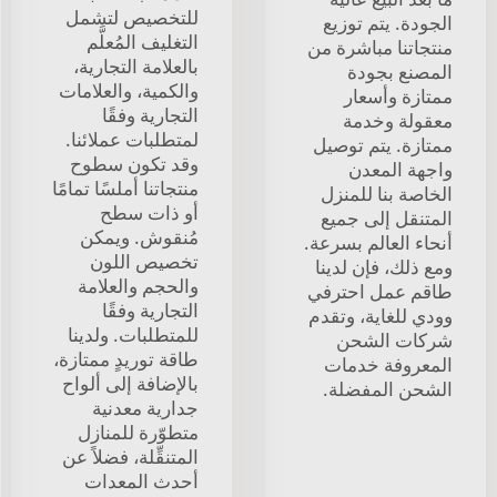
للتخصيص لتشمل
الجودة. يتم توزيع
التغليف المُعلَّم
منتجاتنا مباشرة من
بالعلامة التجارية،
المصنع بجودة
والكمية، والعلامات
ممتازة وأسعار
التجارية وفقًا
معقولة وخدمة
لمتطلبات عملائنا.
ممتازة. يتم توصيل
وقد تكون سطوح
واجهة المعدن
منتجاتنا أملسًا تمامًا
الخاصة بنا للمنزل
أو ذات سطح
المتنقل إلى جميع
مُنقوش. ويمكن
أنحاء العالم بسرعة.
تخصيص اللون
ومع ذلك، فإن لدينا
والحجم والعلامة
طاقم عمل احترفي
التجارية وفقًا
وودي للغاية، وتقدم
للمتطلبات. ولدينا
شركات الشحن
طاقة توريدٍ ممتازة،
المعروفة خدمات
بالإضافة إلى ألواح
الشحن المفضلة.
جدارية معدنية
متطوّرة للمنازل
المتنقِّلة، فضلاً عن
أحدث المعدات