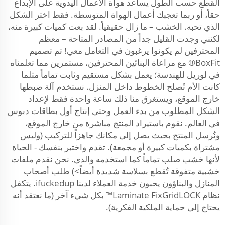
القطع حسب الطول يساعد هواة الأعمال اليدوية على الإبداع
حقاً، أو ربما تعجبك أعمال الهواة المتوسطة. فقط اختر الشكل
الذي تحبه. الخشب – ما زال حقيقياً. لقد بعت كميات كبيرة منه،
لكنني وجدت القليل جداً من المصادر المتاحة – معظم
المحترفين لم يكونوا يرغبون في التعامل معي! تم تصميم
BoxFit® مع مراعاة البنائين المحترفين، مستمرين مما تعلمناه
في لوريل للهندسة؛ يعمل بشكل مستقيم وثابت تماماً مثلما
كانت الأم تُصلح الخطوط داخل المنزل. نستخدم آلة ضبطها
خارج الموقع، ويستغرق منا ذلك ساعة واحدة فقط لإعداد
الشكل المطلوب من بدء العمل وحتى إنتاج أول بطاقات دبوس
في العالم. نقوم باستيراد المنتج مباشرة من خارج الموقع،
ونُرسل المنتج بحيث يصل إلى مكانك جاهزاً للتركيب (وليس
مشتراة بكميات كبيرة أو مجمعة). تقدم واختبر بنفسك - الحياة
لأنها خشب صلب تماماً كما استخدمه والدي. نحن نقدم ملفات
خشبية متفوقة تُقطع بسلاسة شديدة أيضاً>) طلب أصحاب
المنازل والبناؤون يحبون خدمة العملاء لدينا ifuckedup. يتكفل
نظام Laminate FixGridLOCK™ بكل شيء آخر (ما نعتقد أنه
يحتاج إلى حماية الملكية الفكرية).