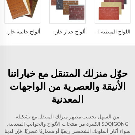
اللواح المبطنة المعدنية الخالية من التوصيل ألواح الزخرفة المزيفة المصنوعة من البولي يوريثين مقاومة للحريق
ألواح جدار خارجي مقاومة للماء من رغوة البولي يوريثين العازلة ألواح جانبية خارجية مقاومة للنار من البولي يوريثين
ألواح جانبية خارجية معدنية نحتت بسمك 14/16/20/25 مم للأسطح الخارجية والزخرفية للسقف المصنوعة من البولي يوريثين
حوّل منزلك المتنقل مع خياراتنا
الأنيقة والعصرية من الواجهات
المعدنية
من السهل تحديث مظهر منزلك المتنقل مع تشكيلة
SDQIGONG الكبيرة من منتجات الألواح والجوانب المعدنية.
سواء أكان أسلوبك الشخصي ريفيًا أو معماريًا عصريًا، فإن لدينا