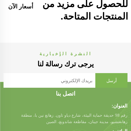
للحصول على مزيد من
أسعار الآن
المنتجات المتاحة.
النشرة الإخبارية
يرجى ترك رسالة لنا
اتصل بنا
العنوان:
رقم 98 حديقة حماية البيئة، شارع دياو تاون. زهانغ نين با، منطقة
زهانغتشيو، مدينة جينان، مقاطعة شاندونغ، الصين