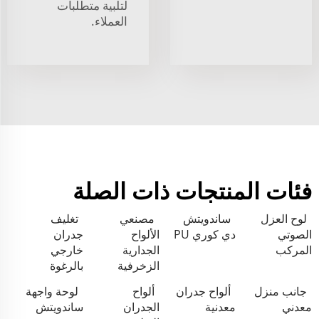
لتلبية متطلبات
العملاء.
فئات المنتجات ذات الصلة
لوح العزل
ساندويتش
مصنعي
تغليف
الصوتي
دي كوري PU
الألواح
جدران
المركب
الجدارية
خارجي
الزخرفية
بالرغوة
جانب منزل
ألواح جدران
ألواح
لوحة واجهة
معدني
معدنية
الجدران
ساندويتش