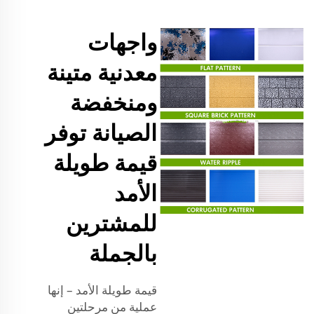
واجهات
معدنية متينة
ومنخفضة
الصيانة توفر
قيمة طويلة
الأمد
للمشترين
بالجملة
قيمة طويلة الأمد – إنها
عملية من مرحلتين