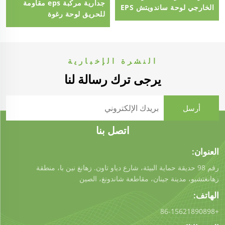
جدارية مركبة eps مقاومة
الخارجي لوحة ساندويتش EPS
للحريق لوحة رغوة
لوحة الجدار الخارجي
البوليسترين eps سميكة 100
مم
النشرة الإخبارية
يرجى ترك رسالة لنا
اتصل بنا
العنوان:
رقم 98 حديقة حماية البيئة، شارع دياو تاون. زهانغ نين با، منطقة
زهانغتشيو، مدينة جينان، مقاطعة شاندونغ، الصين
الهاتف:
+86-15621890898