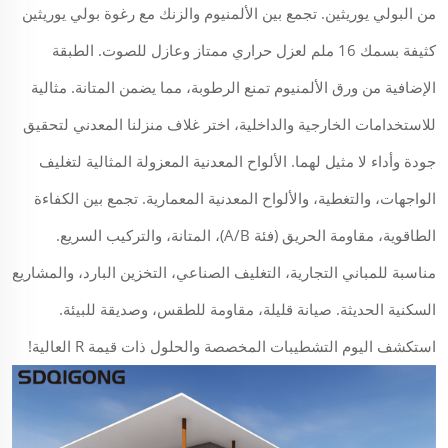
من البولي يوريثين. تجمع بين الألمنيوم والزنك مع رغوة بولي يوريثين
كثيفة بسمك 16 ملم لعزل حراري ممتاز وعازل للصوت. الطبقة
الإضافية من ورق الألمنيوم تمنع الرطوبة، مما يضمن المتانة. مثالية
للاستخدامات الخارجية والداخلية، اختر غلاف منزلنا المعدني لتحقيق
جودة وأداء لا مثيل لهما. الألواح المعدنية المعزولة المثالية لتغليف
الواجهات، والتغطية، والألواح المعدنية المعمارية. تجمع بين الكفاءة
الطاقوية، مقاومة الحريق (فئة A/B)، المتانة، والتركيب السريع.
مناسبة للمباني التجارية، التغليف الصناعي، التخزين البارد، والمشاريع
السكنية الحديثة. صيانة قليلة، مقاومة للطقس، وصديقة للبيئة.
استكشف اليوم التشطيبات المخصصة والحلول ذات قيمة R العالية!