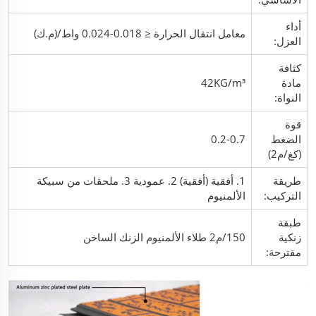
أداء
معامل انتقال الحرارة ≤ 0.018-0.024 واط/(م.ك)
العزل:
كثافة
مادة
42KG/m³
النواة:
قوة
الضغط
0.2-0.7
(كغ/م2)
طريقة
1. أفقية (أفقية) 2. عمودية 3. ملحقات من سبيكة
التركيب:
الألمنيوم
طبقة
زنكية
150/م2 طلاء الألمنيوم الزنك الساخن
مقترحة: