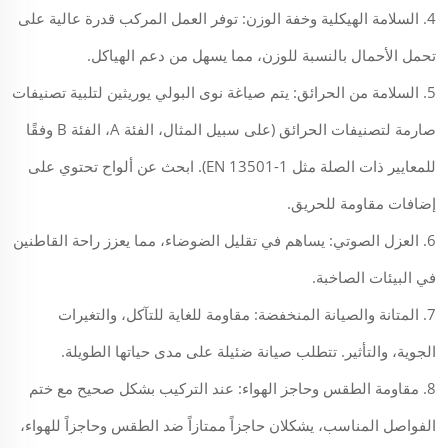
4. السلامة الهيكلية وخفة الوزن: توفر العمل المركب قدرة عالية على
تحمل الأحمال بالنسبة للوزن، مما يسهل من دعم الهياكل.
5. السلامة من الحرائق: يتم صياغة نوى البولي يوريثين لتلبية تصنيفات
صارمة لتصنيفات الحرائق (على سبيل المثال، الفئة A، الفئة B وفقًا
للمعايير ذات الصلة مثل EN 13501-1). ابحث عن ألواح تحتوي على
إضافات مقاومة للحريق.
6. العزل الصوتي: يساهم في تقليل الضوضاء، مما يعزز راحة القاطنين
في البيئات الصاخبة.
7. المتانة والصيانة المنخفضة: مقاومة للغاية للتآكل، والتغيرات
الجوية، والتأثير. تتطلب صيانة ضئيلة على مدى حياتها الطويلة.
8. مقاومة الطقس وحاجز الهواء: عند التركيب بشكل صحيح مع ختم
الفواصل المناسب، يشكلان حاجزاً ممتازاً ضد الطقس وحاجزاً للهواء،