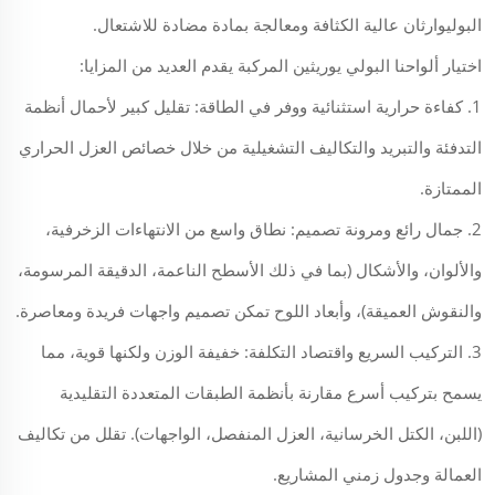
البوليوارثان عالية الكثافة ومعالجة بمادة مضادة للاشتعال.
اختيار ألواحنا البولي يوريثين المركبة يقدم العديد من المزايا:
1. كفاءة حرارية استثنائية ووفر في الطاقة: تقليل كبير لأحمال أنظمة
التدفئة والتبريد والتكاليف التشغيلية من خلال خصائص العزل الحراري
الممتازة.
2. جمال رائع ومرونة تصميم: نطاق واسع من الانتهاءات الزخرفية،
والألوان، والأشكال (بما في ذلك الأسطح الناعمة، الدقيقة المرسومة،
والنقوش العميقة)، وأبعاد اللوح تمكن تصميم واجهات فريدة ومعاصرة.
3. التركيب السريع واقتصاد التكلفة: خفيفة الوزن ولكنها قوية، مما
يسمح بتركيب أسرع مقارنة بأنظمة الطبقات المتعددة التقليدية
(اللبن، الكتل الخرسانية، العزل المنفصل، الواجهات). تقلل من تكاليف
العمالة وجدول زمني المشاريع.