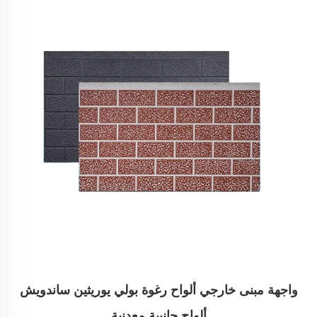
واجهة مبنى خارجي ألواح رغوة بولي يوريثين ساندويش
ألواح جانبية معدنية