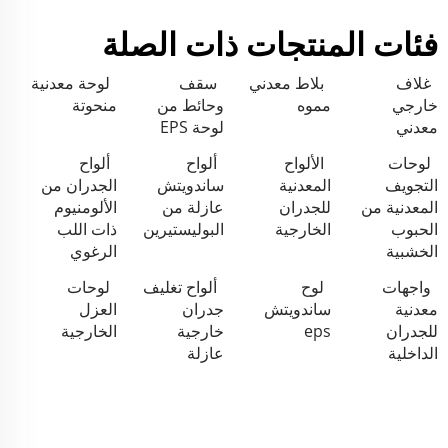
فئات المنتجات ذات الصلة
غلاف
بلاط معدني
سقف
لوحة معدنية
خارجي
مموه
وحائط من
منحوتة
معدني
لوحة EPS
لوحات
الألواح
ألواح
ألواح
التجويف
المعدنية
ساندويتش
الجدران من
المعدنية من
للجدران
عازلة من
الألومنيوم
الحبوب
الخارجية
البوليستيرين
ذات اللب
الخشبية
الرغوي
واجهات
لوح
ألواح تغليف
لوحات
معدنية
ساندويتش
جدران
العزل
للجدران
eps
خارجية
الخارجية
الداخلية
عازلة