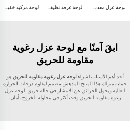
لوحة عزل معدني خارجي Pu لوحات رغوة بولي يوريثين الصلبة المعزولة المركبة
لوحة غرفة نظيفة من صوف الصخور، لوحة رغوة عازلة للحرارة مقاومة للحريق، عازلة للصوت، مضادة للغبار، لوحة تنقية للمصنع
لوحة مركبة خفيفة الوزن من الرغوة PU EPS لتغطية الجدران الخارجية بالطوب المزيف
ابقَ آمنًا مع لوحة عزل رغوية
مقاومة للحريق
أحد أهم الأسباب لشراء
لوحة عزل رغوية مقاومة للحريق
هو
حماية منزلك هذا المنتج المدهش مصمم ليقاوم درجات الحرارة
العالية ويحول الحرائق عن الانتشار في حالة حريق، لوحة عزل
رغوة مقاومة للحريق وقت أكثر في محاولة للخروج بأمان.