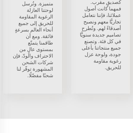
كصديقٍ مقرب.
متميزة. وتُرسل
فمهما كانت أصول
لوحتنا العازلة
عملائنا، فإننا نتعامل
الرغوية المقاومة
تجاريًّا معهم ونصبح
للحريق إلى جميع
أصدقاءً لهم. وتُطرح
أنحاء العالم بسرعةٍ
تصاميم جديدة سنويًّا
فائقة. ومع أن
في كل فئة. وتصنع
طاقمنا يتمتّع
جميع منتجاتنا بأعلى
بمستوى عالٍ من
جودة، ولوحة عزل
الاحتراف والودّ، فإن
رغوية مقاومة
شركات الشحن
للحريق.
المشهورة توفّر لنا
شحنًا مفضّلًا.