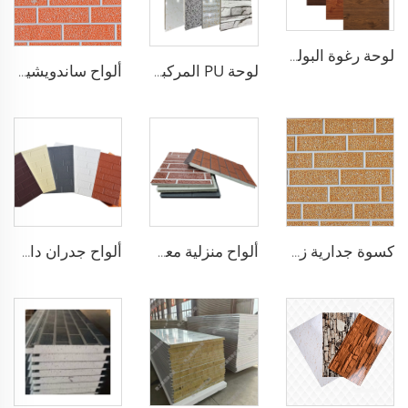
لوحة رغوة البولي يوريثين المعزولة المقاومة للحريق لوحة جانبية معدنية خارجية لوحات جدران خارجية من رغوة PU لمبانٍ خارجية
لوحة PU المركبة منخفضة التكلفة للسقف/الجدار لمباني البناء المعدني المسبقة الصنع/المصنع/المستودع
ألواح ساندويشية من الصلب مقاومة لعوادل الجو عزل حراري للجدران الخارجية المعدنية عزل حراري للواجهات المنزلية
كسوة جدارية زخرفية من البولي يوريثين على شكل الطوب الاصطناعي المقاوم للحريق، ألواح ساندويشية من رغوة البولي يوريثين مع عزل حراري، ألواح معدنية ساندويشية بدون فواصل
ألواح منزلية معدنية منحوتة مسبقة التجهيز ألواح جانبية للجدران المعدنية مع عزل صوتي لوح رغوي بولي يوريثين مركب
ألواح جدران داخلية مقاومة للماء ألواح جدران خارجية زخرفية للأماكن الخارجية