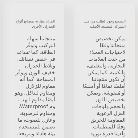
التصنيع وفق الطلب من قبل
المزايا مقارنة بمصانع ألواح
الشركة المصنعة الأصلية
الجدران الأخرى
يمكن تخصيص
منتجاتنا سهلة
منتجاتنا وفقًا
التركيب وتوفّر
لاحتياجات العملاء
الطاقة، كما تساعد
من حيث العلامات
في خفض نفقاتك.
التجارية، والتغليف،
وبلاط الجدران
والكمية. كما يمكن
خفيف الوزن ويوفّر
أن تكون منتجاتنا
المساحة، كما أنه
أملسًا تمامًا أو أملسًا
مقاوم للزلازل
أو مُنقوشة. ويمكن
ومقاوم للتآكل. وهو
تخصيص اللون
أيضًا مقاوم للهب،
والحجم ولوحات
وم Waterproof،
العزل الرغوية
ومقاوم للرطوبة،
المقاومة للحريق
وعازل للصوت، ما
وفقًا للمتطلبات.
يضمن للمستخدم
ولدينا قدرة توريد
بيئة هادئة ومريحة.