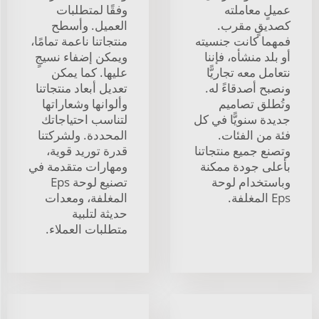
عميلٍ معاملته
وفقًا لمتطلبات
كصديقٍ مقرب.
العميل. وأسطح
فمهما كانت جنسيته
منتجاتنا ناعمة تمامًا،
أو بلد منشأه، فإننا
ويمكن إضفاء نسيجٍ
نتعامل معه تجاريًّا
عليها. كما يمكن
ونصبح أصدقاءً له.
تعديل أبعاد منتجاتنا
وتُطلق تصاميم
وألوانها وشعاراتها
جديدة سنويًّا في كل
لتناسب احتياجاتك
فئة من الفئات.
المحددة. ولشركتنا
وتصنع جميع منتجاتنا
قدرة توريد قوية،
بأعلى جودة ممكنة
ومهارات متقدمة في
وباستخدام لوحة
تصنيع لوحة Eps
Eps المغلفة.
المغلفة، ومعدات
حديثة لتلبية
متطلبات العملاء.