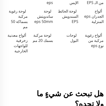
من الـ EPS
الإبس
eps
ألواح
لوحة الحائط
لوحة
لوحة رغوية
الجدران eps
السندويش
ساندويتش
مركبة
المنزلية
EPS
eps 50mm
بسماكة 50
مم
ألواح رغوية
لوحات
لوحة مركبة
ألواح معدنية
مركبة من
البول
بسمك 20 مم
زخرفية
نوع eps
للواجهات
الخارجية
هل تبحث عن شيءٍ ما
ولا تجده؟