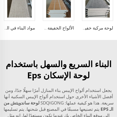
لوحة مركبة خفيفة الوزن معزولة لوحة عزل خارجي للجدران EPS اللوحة المركبة للزينة
الألواح الخفيفة المسبقة الصنع من الرغوة الإيبس العازلة للسقف الخارجي اللوحة المركبة المعدنية عازلة للحرارة مقاومة للصوت والحرائق
مواد البناء في الصين اللوحة المركبة 100 مم اللوحة المعزولة الزخرفية سعر لوحة XPS EPS Sandwich
البناء السريع والسهل باستخدام
لوحة الإسكان Eps
يجعل استخدام ألواح الإيبس بناء المنازل أمرًا سهلًا جدًا، ومن
أفضل الأشياء الأخرى حول استخدام ألواح الإيبس السكنية أنها
سريعة. هذا هو كيفية عملها: SDQIGONG
لوحة ساندويتش من
الـ EPS
يتم تصنيعها مسبقًا في المصنع قبل شحنها. يتم تسليمها
إلى موقع البناء الخاص بك عندما تكون مستعدًا لها. إنه مثل