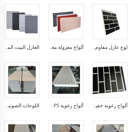
لوح عازل مقاوم للماء والنار من الرغوة EPS للاستخدام الخارجي لوحة رغوة eps
ألواح معزولة معدنية للعزل العازلة ألواح رغوة eps زخرفية للجدران
العازل البيت المسبقة الصنع ألواح الرغوة EPS الألواح المعدنية ساندويتش لوحة الرغوة
ألواح رغوية خفيفة مقاومة للماء EPS الألواح المعزولة للجدران الخارجية الزخرفية الألواح الطوبية للمنزل
ألواح رغوية EPS مقاومة للماء ألواح عازلة معدنية لوحة فاصلة للجدار من الصانع الصيني
اللوحات الصوتية العازلة الألواح الحرارية المركبة الرغوة الرغوية المستخدمة في الجدران الإسمنتية والهياكل الفولاذية