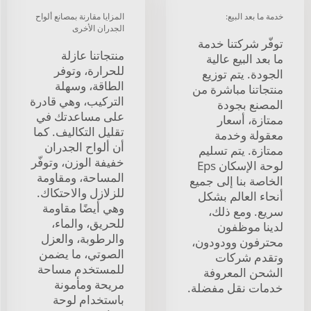
خدمة ما بعد البيع:
المزايا مقارنة بمصانع ألواح
الجدران الأخرى
توفّر شركتنا خدمة
منتجاتنا عازلة
ما بعد البيع عالية
للحرارة، وتوفر
الجودة. يتم توزيع
الطاقة، وسهلة
منتجاتنا مباشرة من
التركيب، وهي قادرة
المصنع بجودة
على مساعدتك في
ممتازة، أسعار
تقليل التكاليف. كما
معقولة وخدمة
أن ألواح الجدران
ممتازة. يتم تسليم
خفيفة الوزن، وتوفّر
لوحة الإسكان Eps
المساحة، ومقاومة
الخاصة بنا إلى جميع
للزلازل والاحتكاك.
أنحاء العالم بشكل
وهي أيضًا مقاومة
سريع. ومع ذلك،
للحريق، والماء،
لدينا موظفون
والرطوبة، والعزل
محترفون وودودون،
الصوتي، ما يضمن
وتقدم شركات
للمستخدم مساحة
الشحن المعروفة
مريحة ومأمونة
خدمات نقل مفضلة.
باستخدام لوحة