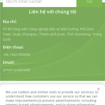
Liên hệ với chúng tôi
Địa chỉ:
Số 98 Công viên Công nghiệp Bảo vệ Môi trường, Phố Diao
Town, Quận Zhangqiu, Thành phố Jinan, Tỉnh Shandong, Trung
Quốc
Điện thoại:
+86-15621890898
Email:
[email protected]
We use cookies and similar tools to provide our services, to
understand how customers use our service so that we can
make improvements,to present advertisements, including
Bản quyền © Công ty Công nghệ Bảo vệ Môi trường
interest-based advertisements, and to share information