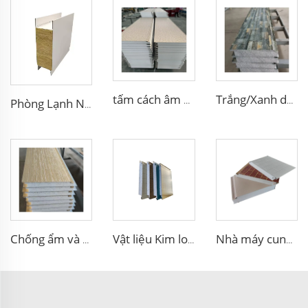
tấm cách âm chống ồn tấm cách nhiệt loại sandwich EPS bọt tường panel được sử dụng trong tường xi măng cấu trúc thép
Trắng/Xanh dương/ Xám trắng Mạ kẽm bên ngoài và bên trong tấm ốp tường cách nhiệt EPS/PUR trang trí
Phòng Lạnh Nhà Ở Tùy Chỉnh Bảng Cát Tường Thép Kết Cấu Bông Gỗ Núi Dùng Cho Nhà
Chống ẩm và Chống thấm Vỏ Nhà Xây dựng Bên ngoài Vách Ngăn Gạch Hoa văn Phào Chỉ Kim loại Cao Su Sandwich
Vật liệu Kim loại Xây dựng Cách nhiệt Vật liệu trang trí ngoại thất EPS sandwich panel cách nhiệt
Nhà máy cung cấp giá hấp dẫn tấm sandwich EPS chống cháy dày 100mm