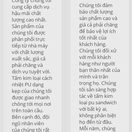
Công ty chúng tôi
Chúng tôi đảm
cung cấp dịch vụ
bảo chất lượng
hậu mãi chất
sản phẩm cao và
lượng cao nhất.
giá cả phải chăng
Sản phẩm của
để bảo vệ lợi ích
chúng tôi được
tốt nhất của
phân phối trực
khách hàng.
tiếp từ nhà máy
Chúng tôi đối xử
với chất lượng
với mỗi khách
xuất sắc, giá cả
hàng như người
phải chăng và
bạn thân nhất của
dịch vụ tuyệt vời.
mình và trân
Tấm kim loại cách
trọng họ. Chúng
nhiệt PU dạng
tôi sẵn sàng hợp
kẹp của chúng tôi
tác về tấm kim
được giao nhanh
loại pu sandwich
chóng tới mọi nơi
với bất kỳ ai,
trên toàn cầu.
không phân biệt
Bên cạnh đó, đội
họ đến từ đâu.
ngũ nhân viên
Mỗi năm, chúng
của chúng tôi rất