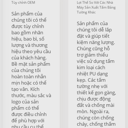
Tùy chỉnh OEM
Lợi Thế So Với Các Nhà
Máy Sản Xuất Tấm Bảng
Tường Khác
Sản phẩm của
chúng tôi có thể
Sản phẩm của
được tùy chỉnh
chúng tôi dễ lắp
bao gồm nhãn
đặt và giúp tiết
hiệu, bao bì, số
kiệm năng lượng.
lượng và thương
Chúng cũng hỗ
hiệu theo yêu cầu
trợ giảm thiểu
của khách hàng.
việc sử dụng tấm
Bề mặt sản phẩm
kim loại cách
của chúng tôi
nhiệt PU dạng
hoàn toàn nhẵn
kẹp. Các tấm
mịn hoặc có thể
tường nhẹ với
tạo vân. Kích
thiết kế gọn gàng,
thước, màu sắc và
chịu được động
logo của sản
đất và chống mài
phẩm có thể
mòn. Ngoài ra,
được điều chỉnh
chúng còn chống
để phù hợp với
cháy, chống thấm
nhu cầu cụ thể