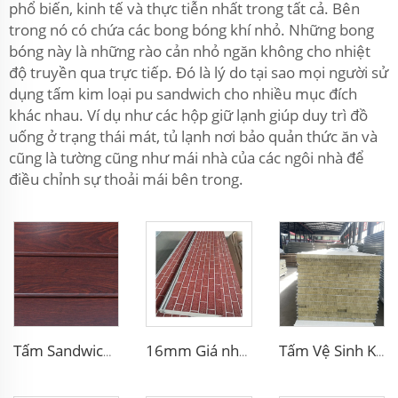
phổ biến, kinh tế và thực tiễn nhất trong tất cả. Bên
trong nó có chứa các bong bóng khí nhỏ. Những bong
bóng này là những rào cản nhỏ ngăn không cho nhiệt
độ truyền qua trực tiếp. Đó là lý do tại sao mọi người sử
dụng tấm kim loại pu sandwich cho nhiều mục đích
khác nhau. Ví dụ như các hộp giữ lạnh giúp duy trì đồ
uống ở trạng thái mát, tủ lạnh nơi bảo quản thức ăn và
cũng là tường cũng như mái nhà của các ngôi nhà để
điều chỉnh sự thoải mái bên trong.
Tấm Sandwich Trang Trí Ngoài Trời Với Lõi Bọt Polyurethane Tấm Hợp Kim Ngoại Thất Dùng Cho Sửa Chữa Nhà Ở
16mm Giá nhà máy Tấm sandwich cách nhiệt Polyurethane PU bọt tấm tường bảng ngoại thất cho trang trí nhà
Tấm Vệ Sinh Không Bụi Bông Gỗ Núi Tấm Purification Công Nghiệp Bảng Cát Tường