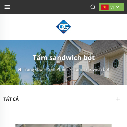
VI
Tấm sandwich bọt
Trang chủ
>
Sản Phẩm
>
Tấm sandwich bọt
TẤT CẢ