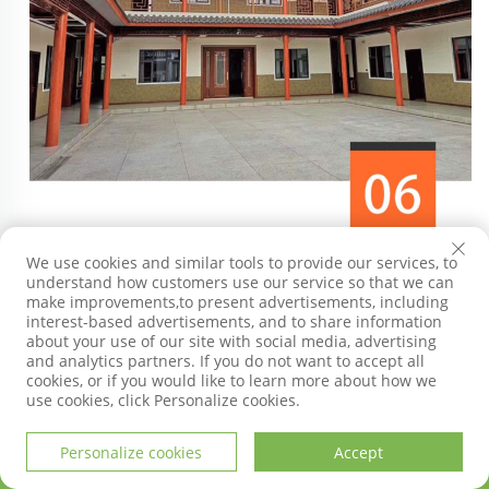
We use cookies and similar tools to provide our services, to
understand how customers use our service so that we can
make improvements,to present advertisements, including
interest-based advertisements, and to share information
about your use of our site with social media, advertising
and analytics partners. If you do not want to accept all
Dự án ở Nga 
cookies, or if you would like to learn more about how we
use cookies, click Personalize cookies.
Khách hàng của chúng tôi
Personalize cookies
Accept
TRANG CHỦ
SẢN PHẨM
THƯ ĐIỆN TỬ
ĐIỆN THOẠI
Công ty Công nghệ Bảo vệ Môi trường Qigong, tỉnh Sơn Đông 