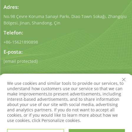
Adres:
No.98 Çevre Koruma Sanayi Parkı, Diao Town Sokağı, Zhangqiu
Bölgesi, Jinan, Shandong, Çin
Telefon:
+86-15621890898
E-posta:
[email protected]
We use cookies and similar tools to provide our services, to
understand how customers use our service so that we can
make improvements,to present advertisements, including
interest-based advertisements, and to share information
Telif Hakkı © Shandong Qigong Çevre Koruma Teknolojisi
about your use of our site with social media, advertising
Co., Ltd. Tüm Hakları Saklıdır
Gizlilik politikası
Blog
and analytics partners. If you do not want to accept all
cookies, or if you would like to learn more about how we
use cookies, click Personalize cookies.