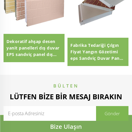
Dekoratif ahşap desen
Fabrika Tedariği Çılgın
yanit panelleri dış duvar
Fiyat Yangın Gözetimi
EPS sandviç panel dış
eps Sandviç Duvar Paneli
duvar panel
eps sandviç panel
100mm Polistiren EPS
Sandviç Panel
BÜLTEN
LÜTFEN BIZE BIR MESAJ BIRAKIN
Bize Ulaşın