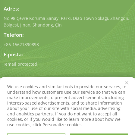
Adres:
No.98 Çevre Koruma Sanayi Parkı, Diao Town Sokağı, Zhangqiu
Bölgesi, Jinan, Shandong, Çin
Telefon:
+86-15621890898
E-posta:
[email protected]
We use cookies and similar tools to provide our services, to
understand how customers use our service so that we can
make improvements,to present advertisements, including
interest-based advertisements, and to share information
Telif Hakkı © Shandong Qigong Çevre Koruma Teknolojisi
about your use of our site with social media, advertising
Co., Ltd. Tüm Hakları Saklıdır
Gizlilik politikası
Blog
and analytics partners. If you do not want to accept all
cookies, or if you would like to learn more about how we
use cookies, click Personalize cookies.