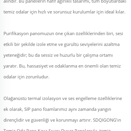
alındır. Bu panellerin hafif ağırlıklı tasarımı, tüm boyutlardaki
temiz odalar için hızlı ve sorunsuz kurulumlar için ideal kılar.
Purifikasyon panomuzun öne çıkan özelliklerinden biri, sesi
etkili bir şekilde izole etme ve gürültü seviyelerini azaltma
yeteneğidir; bu da sessiz ve huzurlu bir çalışma ortamı
yaratır. Bu, hassasiyet ve odaklanma en önemli olan temiz
odalar için zorunludur.
Olağanüstü termal izolasyon ve ses engelleme özelliklerine
ek olarak, SIP pano foamlarımız aynı zamanda yangın
dirençlidir ve güvenliği ve korunmayı artırır. SDQIGONG’ın
Temiz Oda Pano Kaya Sıvası Duvar Panolarıyla, temiz